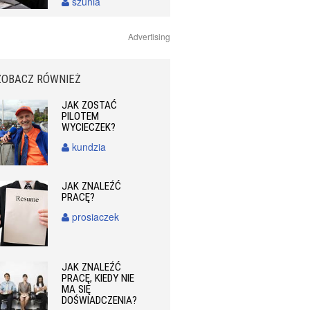
szunia
Advertising
ZOBACZ RÓWNIEŻ
JAK ZOSTAĆ
PILOTEM
WYCIECZEK?
kundzia
JAK ZNALEŹĆ
PRACĘ?
prosiaczek
JAK ZNALEŹĆ
PRACĘ, KIEDY NIE
MA SIĘ
DOŚWIADCZENIA?