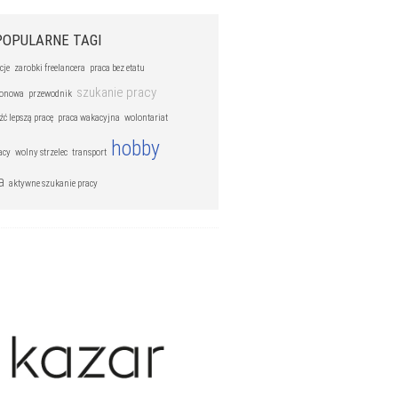
POPULARNE TAGI
cje
zarobki freelancera
praca bez etatu
szukanie pracy
zonowa
przewodnik
źć lepszą pracę
praca wakacyjna
wolontariat
hobby
acy
wolny strzelec
transport
a
aktywne szukanie pracy