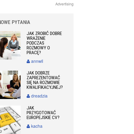
Advertising
NOWE PYTANIA
JAK ZROBIĆ DOBRE
WRAŻENIE
PODCZAS
ROZMOWY O
PRACĘ?
annwil
JAK DOBRZE
ZAPREZENTOWAĆ
SIĘ NA ROZMOWIE
KWALIFIKACYJNEJ?
dreadzia
JAK
PRZYGOTOWAĆ
EUROPEJSKIE CV?
kacha