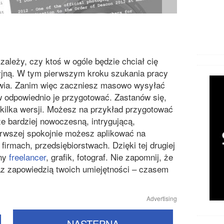
zależy, czy ktoś w ogóle będzie chciał cię
yjną. W tym pierwszym kroku szukania pracy
awia. Zanim więc zaczniesz masowo wysyłać
rw odpowiednio je przygotować. Zastanów się,
kilka wersji. Możesz na przykład przygotować
że bardziej nowoczesną, intrygującą,
erwszej spokojnie możesz aplikować na
irmach, przedsiębiorstwach. Dzięki tej drugiej
wny
freelancer
, grafik, fotograf. Nie zapomnij, że
az zapowiedzią twoich umiejętności – czasem
Advertising
NASTĘPNA