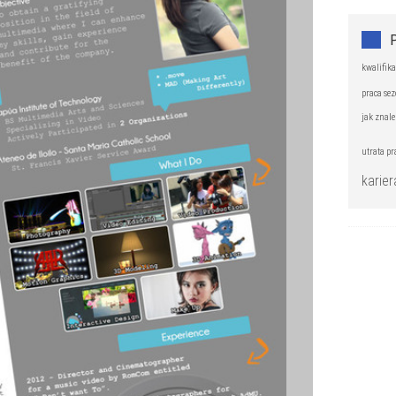
kwalifika
praca se
jak znale
utrata pr
karier