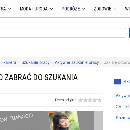
RIA
MODA I URODA
PODRÓŻE
ZDROWIE
WI
 i kariera
Szukanie pracy
Aktywne szukanie pracy
Jak się odpow
O ZABRAĆ DO SZUKANIA
SZ
Aktywne
Oceń artykuł:
CV i li
Rozmowy