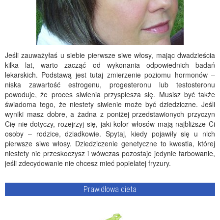
Jeśli zauważyłaś u siebie pierwsze siwe włosy, mając dwadzieścia
kilka lat, warto zacząć od wykonania odpowiednich badań
lekarskich. Podstawą jest tutaj zmierzenie poziomu hormonów –
niska zawartość estrogenu, progesteronu lub testosteronu
powoduje, że proces siwienia przyspiesza się. Musisz być także
świadoma tego, że niestety siwienie może być dziedziczne. Jeśli
wyniki masz dobre, a żadna z poniżej przedstawionych przyczyn
Cię nie dotyczy, rozejrzyj się, jaki kolor włosów mają najbliższe Ci
osoby – rodzice, dziadkowie. Spytaj, kiedy pojawiły się u nich
pierwsze siwe włosy. Dziedziczenie genetyczne to kwestia, której
niestety nie przeskoczysz i wówczas pozostaje jedynie farbowanie,
jeśli zdecydowanie nie chcesz mieć popielatej fryzury.
Prawidłowa dieta