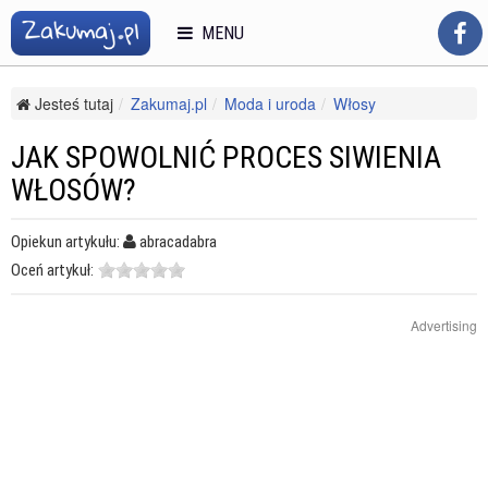
MENU
Jesteś tutaj
Zakumaj.pl
Moda i uroda
Włosy
Farbowanie
Jak spowolnić proces siwienia włosów?
JAK SPOWOLNIĆ PROCES SIWIENIA
WŁOSÓW?
Opiekun artykułu:
abracadabra
Oceń artykuł:
Advertising