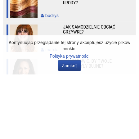
URODY?
budrys
JAK SAMODZIELNIE OBCIĄĆ
GRZYWKĘ?
Kontynuując przeglądanie tej strony akceptujesz użycie plików
cookie.
marcia
Polityka prywatności
JAK SPRAWIĆ, BY TWOJE
Zamknij
WŁOSY BYŁY BUJNE?
prosiaczek
ZOBACZ RÓWNIEŻ
FARBOWANIE WŁOSÓW –
PODSTAWOWE ZASADY
bioza