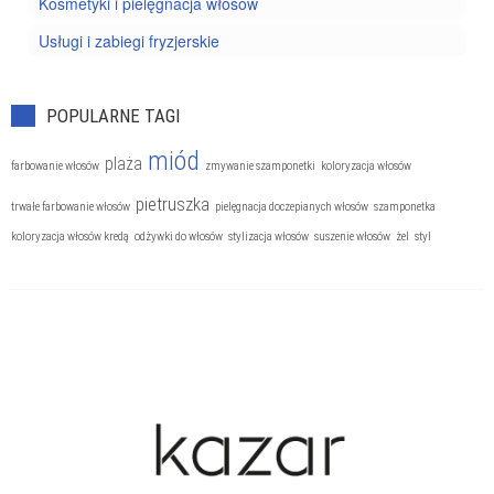
Kosmetyki i pielęgnacja włosów
Usługi i zabiegi fryzjerskie
POPULARNE TAGI
miód
plaża
farbowanie włosów
zmywanie szamponetki
koloryzacja włosów
pietruszka
trwałe farbowanie włosów
pielęgnacja doczepianych włosów
szamponetka
koloryzacja włosów kredą
odżywki do włosów
stylizacja włosów
suszenie włosów
żel
styl