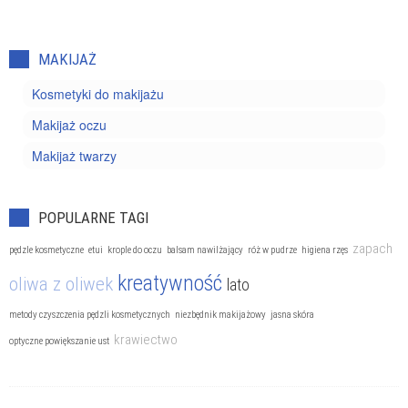
MAKIJAŻ
Kosmetyki do makijażu
Makijaż oczu
Makijaż twarzy
POPULARNE TAGI
zapach
pędzle kosmetyczne
etui
krople do oczu
balsam nawilżający
róż w pudrze
higiena rzęs
kreatywność
oliwa z oliwek
lato
metody czyszczenia pędzli kosmetycznych
niezbędnik makijażowy
jasna skóra
krawiectwo
optyczne powiększanie ust