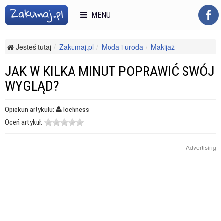
MENU
Jesteś tutaj
Zakumaj.pl
Moda i uroda
Makijaż
Makijaż twarzy
Jak w kilka minut poprawić swój wygląd?
JAK W KILKA MINUT POPRAWIĆ SWÓJ
WYGLĄD?
Opiekun artykułu:
lochness
Oceń artykuł:
Advertising