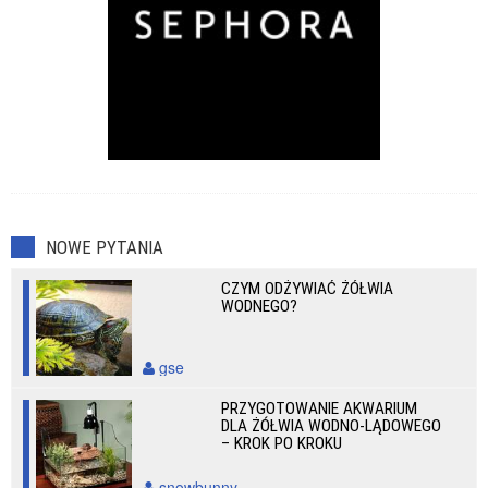
NOWE PYTANIA
CZYM ODŻYWIAĆ ŻÓŁWIA
WODNEGO?
gse
PRZYGOTOWANIE AKWARIUM
DLA ŻÓŁWIA WODNO-LĄDOWEGO
– KROK PO KROKU
snowbunny