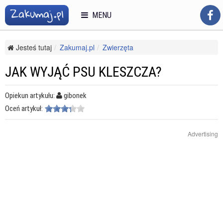
MENU
Jesteś tutaj
Zakumaj.pl
Zwierzęta
Opieka nad zwierzętami
Psy
Jak wyjąć psu kleszcza?
JAK WYJĄĆ PSU KLESZCZA?
Opiekun artykułu:
gibonek
Oceń artykuł:
Advertising