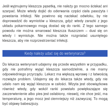
Jeśli wyjmujemy kleszcza pęsetką, nie należy go mocno ściskać ani
szarpać. Może wtedy dojść do oderwania części ciała pasożyta i
powstania infekcji. Nie powinno się naciskać odwłoku, by nie
doprowadzić do wymiotów u kleszcza, gdyż wtedy zarazki z jego
układu pokarmowego mogą dostać się do ranki. Z tego samego
powodu nie można smarować kleszcza tłuszczem – dusi się on
wtedy i wymiotuje. Nie można także rozgniatać usuniętego
kleszcza, aby nie rozprzestrzeniać infekcji.
Kiedy należy udać się do weterynarza?
Do lekarza weterynarii udajemy się przede wszystkim w przypadku,
gdy nie potrafimy wyjąć kleszcza samodzielnie, a nie mamy
odpowiedniego przyrządu. Lekarz ma większą wprawę i z łatwością
rozwiąże problem. Udajemy się do lekarza także wtedy, gdy nie
udało nam się wyjąć kleszcza w całości. Wizyta jest obowiązkowa
również wtedy, gdy wokół ranki powstało powiększające się
zaczerwienienie albo pies jest osłabiony, nieswój, nie chce jeść, ma
temperaturę, a jego mocz jest ciemniejszy niż zazwyczaj. To mogą
być objawy babeszjozy.