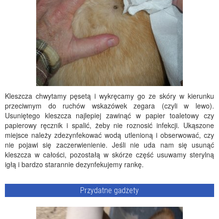
Kleszcza chwytamy pęsetą i wykręcamy go ze skóry w kierunku
przeciwnym do ruchów wskazówek zegara (czyli w lewo).
Usuniętego kleszcza najlepiej zawinąć w papier toaletowy czy
papierowy ręcznik i spalić, żeby nie roznosić infekcji. Ukąszone
miejsce należy zdezynfekować wodą utlenioną i obserwować, czy
nie pojawi się zaczerwienienie. Jeśli nie uda nam się usunąć
kleszcza w całości, pozostałą w skórze część usuwamy sterylną
igłą i bardzo starannie dezynfekujemy rankę.
Przydatne gadżety