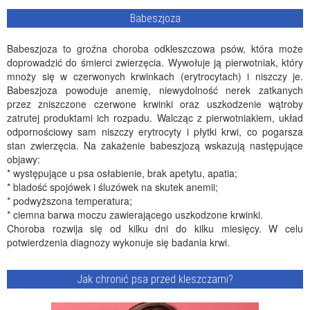
Babeszjoza
Babeszjoza to groźna choroba odkleszczowa psów, która może
doprowadzić do śmierci zwierzęcia. Wywołuje ją pierwotniak, który
mnoży się w czerwonych krwinkach (erytrocytach) i niszczy je.
Babeszjoza powoduje anemię, niewydolność nerek zatkanych
przez zniszczone czerwone krwinki oraz uszkodzenie wątroby
zatrutej produktami ich rozpadu. Walcząc z pierwotniakiem, układ
odpornościowy sam niszczy erytrocyty i płytki krwi, co pogarsza
stan zwierzęcia. Na zakażenie babeszjozą wskazują następujące
objawy:
* występujące u psa osłabienie, brak apetytu, apatia;
* bladość spojówek i śluzówek na skutek anemii;
* podwyższona temperatura;
* ciemna barwa moczu zawierającego uszkodzone krwinki.
Choroba rozwija się od kilku dni do kilku miesięcy. W celu
potwierdzenia diagnozy wykonuje się badania krwi.
Jak chronić psa przed kleszczami?