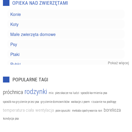
OPIEKA NAD ZWIERZĘTAMI
Konie
Koty
Małe zwierzęta domowe
Psy
Ptaki
Pokaż więcej
Rybki
Zwierzęta egzotyczne
POPULARNE TAGI
rodzynki
próchnica
mix
pies skacze na ludzi
sposób karmienia psa
sposób na gryzienie przez psa
gryzienie domowników
wakacje z psem
rzucanie na podłogę
borelioza
temperatura ciała
wentylacja
psie opuszki
metoda opatrywania ran
kondycja psa