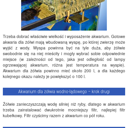
Trzeba dobrać właściwie wielkość i wyposażenie akwarium. Gotowe
akwaria dla żółwi mają wbudowaną wyspę, po której zwierzę może
wyjść z wody. Wyspa powinna być na tyle duża, aby żółwie
swobodnie się na niej mieściły i mogły wybrać sobie odpowiednie
miejsce (w zależności od tego, jaka jest odległość od lampy
ogrzewającej akwarium, różna jest temperatura na wyspie).
Akwarium dla żółwia powinno mieć około 200 l, a dla każdego
kolejnego okazu należy je powiększyć o 100 l.
Akwarium dla żółwia wodno-lądowego – krok drugi
Żółwie zanieczyszczają wodę silniej niż ryby, dlatego w akwarium
trzeba zainstalować dwukrotnie mocniejszy filtr, najlepiej filtr
kubełkowy. Filtr czyścimy razem z akwarium co pół roku.