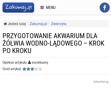
MENU
Jesteś tutaj
Zakumaj.pl
Zwierzęta
Opieka nad zwierzętami
Zwierzęta egzotyczne
Przygotowanie akwarium dla żółwia wodno-lądowego – krok po
PRZYGOTOWANIE AKWARIUM DLA
kroku
ŻÓŁWIA WODNO-LĄDOWEGO – KROK
PO KROKU
Opiekun artykułu:
snowbunny
Oceń artykuł:
Advertising