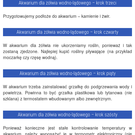
Akwarium dla żółwia wodno-lądowego – krok trzeci
Przygotowujemy podłoże do akwarium – kamienie i żwir.
Akwarium dla żółwia wodno-lądowego – krok czwarty
W akwarium dla żółwia nie ukorzeniamy roślin, ponieważ i tak
zostaną zjedzone. Najlepiej kupić rośliny pływające (na przykład
moczarkę czy rzęsę wodną).
Akwarium dla żółwia wodno-lądowego – krok piąty
W akwarium trzeba zainstalować grzałkę do podgrzewania wody i
powietrza. Powinna to być grzałka plastikowa lub tytanowa (nie
szklana) z termostatem wbudowanym albo zewnętrznym.
Akwarium dla żółwia wodno-lądowego – krok szósty
Ponieważ konieczne jest stałe kontrolowanie temperatury w
akwarium, należy wyposażyć je w termometr elektroniczny (nie