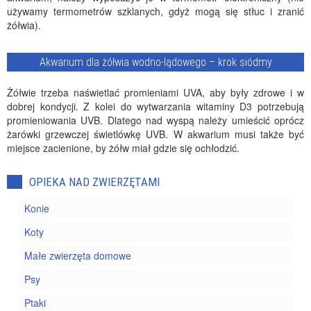
używamy termometrów szklanych, gdyż mogą się stłuc i zranić
żółwia).
Akwarium dla żółwia wodno-lądowego – krok siódmy
Żółwie trzeba naświetlać promieniami UVA, aby były zdrowe i w
dobrej kondycji. Z kolei do wytwarzania witaminy D3 potrzebują
promieniowania UVB. Dlatego nad wyspą należy umieścić oprócz
żarówki grzewczej świetlówkę UVB. W akwarium musi także być
miejsce zacienione, by żółw miał gdzie się ochłodzić.
OPIEKA NAD ZWIERZĘTAMI
Konie
Koty
Małe zwierzęta domowe
Psy
Ptaki