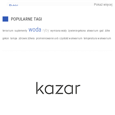
Pokaż więcej
Rybki
Zwierzęta egzotyczne
POPULARNE TAGI
woda
ryby
terrarium
suplementy
wymiana wody
żywienie gekona
akwarium
gad
żółw
gekon
lampa
zdrowie żółwia
promieniowanie uvb
czystość w akwarium
temperatura w akwarium