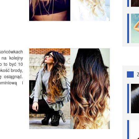
 końcówkach
 na kolejny
o to być 10
kość brody,
ę osiągnąć.
uminiową i