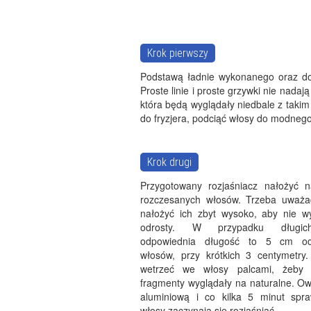
Krok pierwszy
Podstawą ładnie wykonanego oraz do
Proste linie i proste grzywki nie nadaj
która będą wyglądały niedbale z taki
do fryzjera, podciąć włosy do modnego 
Krok drugi
Przygotowany rozjaśniacz nałożyć 
rozczesanych włosów. Trzeba uważa
nałożyć ich zbyt wysoko, aby nie w
odrosty. W przypadku długi
odpowiednia długość to 5 cm o
włosów, przy krótkich 3 centymetry.
wetrzeć we włosy palcami, żeby r
fragmenty wyglądały na naturalne. Owi
aluminiową i co kilka 5 minut spr
włosy zaczynają się rozjaśniać.