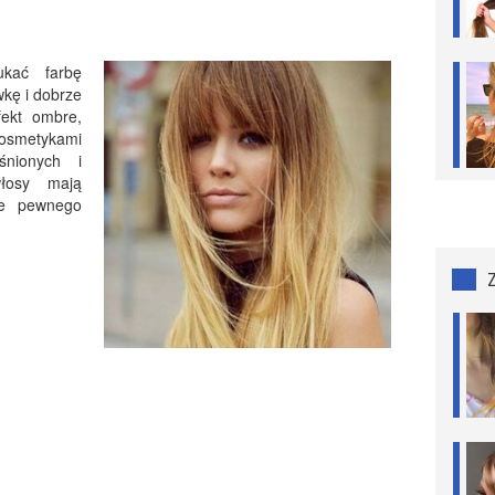
kać farbę
wkę i dobrze
fekt ombre,
kosmetykami
śnionych i
włosy mają
ie pewnego