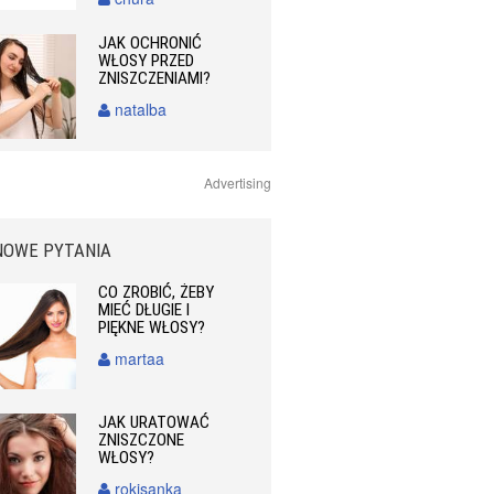
JAK OCHRONIĆ
WŁOSY PRZED
ZNISZCZENIAMI?
natalba
Advertising
NOWE PYTANIA
CO ZROBIĆ, ŻEBY
MIEĆ DŁUGIE I
PIĘKNE WŁOSY?
martaa
JAK URATOWAĆ
ZNISZCZONE
WŁOSY?
rokisanka