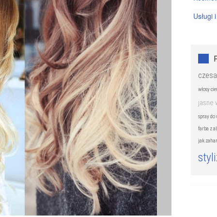
Usługi i
czesa
włosy cie
jasne 
spray do
farba z 
jak zaha
styl