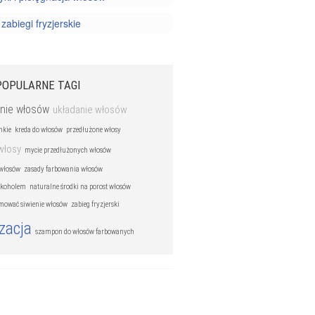
 zabiegi fryzjerskie
POPULARNE TAGI
nie włosów
układanie włosów
nkie
kreda do włosów
przedłużone włosy
włosy
mycie przedłużonych włosów
 włosów
zasady farbowania włosów
alkoholem
naturalne środki na porost włosów
mować siwienie włosów
zabieg fryzjerski
izacja
szampon do włosów farbowanych