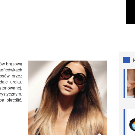
sów brązową
a końcówkach
łosów przez
daje uroku.
stonowanej,
orystycznym.
a określić,