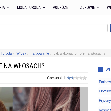
RIA
MODA I URODA
PODRÓŻE
ZDROWIE
WI
i uroda
Włosy
Farbowanie
Jak wykonać ombre na włosach?
E NA WŁOSACH?
WŁ
Oceń artykuł:
Farbow
Fryzury
Fryzury
Kosmety