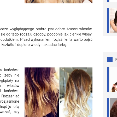
brze wyglądającego ombre jest dobre ścięcie włosów.
ą się do tego rodzaju ozdoby, podobnie jak cienkie włosy,
m dodatkiem. Przed wykonaniem rozjaśnienia warto pójść
kształtu i dopiero wtedy nakładać farbę.
na końcówki
ć, żeby nie
yglądały na
ch włosów
d końcówki
 Rozjaśniać
ozjaśnione
nąć je folią
awdzać, czy