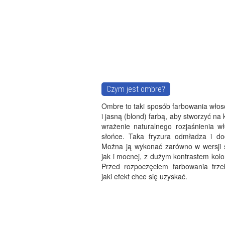
Czym jest ombre?
Ombre to taki sposób farbowania wło
i jasną (blond) farbą, aby stworzyć n
wrażenie naturalnego rozjaśnienia w
słońce. Taka fryzura odmładza i do
Można ją wykonać zarówno w wersji 
jak i mocnej, z dużym kontrastem kol
Przed rozpoczęciem farbowania trzeb
jaki efekt chce się uzyskać.