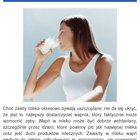
Choć zalety mleka okresowo bywają uszczuplane, nie da się ukryć,
że jest to najlepszy dostarczyciel wapnia, który faktycznie może
wzmocnić zęby. Wapń w mleku może być dobrze wchłaniany,
szczególnie przez dzieci, które powinny pić jak najwięcej mleka
oraz jeść dużo produktów mlecznych. Zawarty w mleku wapń
wędruje do zębów, odbudowując je, wzmacniając, nie pozwalając