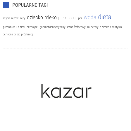
POPULARNE TAGI
Stomatologia dziecięca
dieta
woda
dziecko
mleko
pietruszka
mycie zębów
zęby
por
Zapalenie dziąseł
próchnica u dzieci
przekąski
gabinet dentystyczny
kwas fosforowy
minerały
dziecko a dentysta
ochrona przed próchnicą