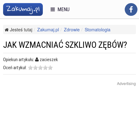
MENU
Jesteś tutaj
Zakumaj.pl
Zdrowie
Stomatologia
Stomatologia dziecięca
Jak wzmacniać szkliwo zębów?
JAK WZMACNIAĆ SZKLIWO ZĘBÓW?
Opiekun artykułu:
zacieszek
Oceń artykuł:
Advertising