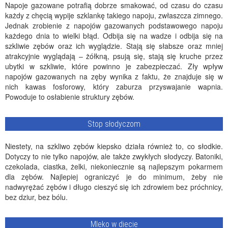
Napoje gazowane potrafią dobrze smakować, od czasu do czasu
każdy z chęcią wypije szklankę takiego napoju, zwłaszcza zimnego.
Jednak zrobienie z napojów gazowanych podstawowego napoju
każdego dnia to wielki błąd. Odbija się na wadze i odbija się na
szkliwie zębów oraz ich wyglądzie. Stają się słabsze oraz mniej
atrakcyjnie wyglądają – żółkną, psują się, stają się kruche przez
ubytki w szkliwie, które powinno je zabezpieczać. Zły wpływ
napojów gazowanych na zęby wynika z faktu, że znajduje się w
nich kawas fosforowy, który zaburza przyswajanie wapnia.
Powoduje to osłabienie struktury zębów.
Stop słodyczom
Niestety, na szkliwo zębów kiepsko działa również to, co słodkie.
Dotyczy to nie tylko napojów, ale także zwykłych słodyczy. Batoniki,
czekolada, ciastka, żelki, niekoniecznie są najlepszym pokarmem
dla zębów. Najlepiej ograniczyć je do minimum, żeby nie
nadwyrężać zębów i długo cieszyć się ich zdrowiem bez próchnicy,
bez dziur, bez bólu.
Mleko w diecie