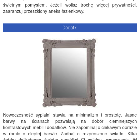
świetnym pomysłem. Jeżeli wolisz trochę więcej prywatności,
zaaranżuj przeszklony aneks łazienkowy.
Dodatki
Nowoczesność sypialni stawia na minimalizm i prostotę. Jasne
barwy na ścianach pozwalają na dobór ciemniejszych
kontrastowych mebli i dodatków. Nie zapominaj o ciekawym obrazie
w ramie o ciepłej barwie. Zadbaj o rozproszone światło. Kilka
źródeł delikatnego światła umożliwi Ci solidny wypoczynek. W