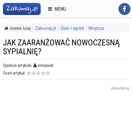
MENU
Jesteś tutaj
Zakumaj.pl
Dom i ogród
Wnętrza
Stylizacje wnętrz
Jak zaaranżować nowoczesną sypialnię?
JAK ZAARANŻOWAĆ NOWOCZESNĄ
SYPIALNIĘ?
Opiekun artykułu:
emopunk
Oceń artykuł:
Advertising