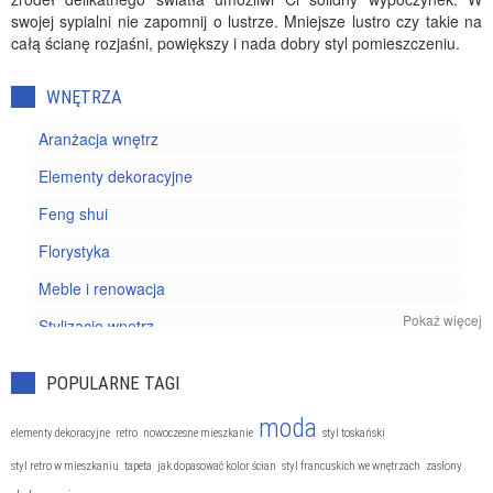
swojej sypialni nie zapomnij o lustrze. Mniejsze lustro czy takie na
całą ścianę rozjaśni, powiększy i nada dobry styl pomieszczeniu.
WNĘTRZA
Aranżacja wnętrz
Elementy dekoracyjne
Feng shui
Florystyka
Meble i renowacja
Pokaż więcej
Stylizacje wnętrz
POPULARNE TAGI
moda
elementy dekoracyjne
retro
nowoczesne mieszkanie
styl toskański
styl retro w mieszkaniu
tapeta
jak dopasować kolor ścian
styl francuskich we wnętrzach
zasłony