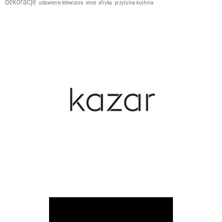
dekoracje
ustawienie telewizora
ience
afryka
przytulna kuchnia