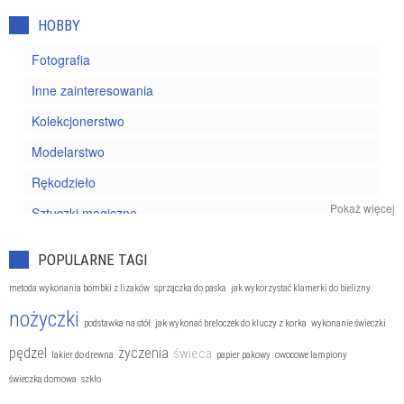
HOBBY
Fotografia
Inne zainteresowania
Kolekcjonerstwo
Modelarstwo
Rękodzieło
Pokaż więcej
Sztuczki magiczne
Wyrób biżuterii
POPULARNE TAGI
metoda wykonania bombki z lizaków
sprzączka do paska
jak wykorzystać klamerki do bielizny
nożyczki
podstawka na stół
jak wykonać breloczek do kluczy z korka
wykonanie świeczki
pędzel
życzenia
świeca
lakier do drewna
papier pakowy
owocowe lampiony
świeczka domowa
szkło