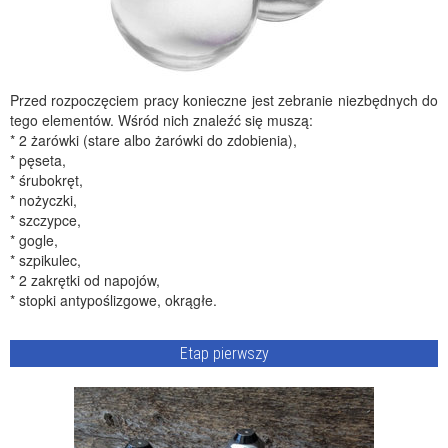
Przed rozpoczęciem pracy konieczne jest zebranie niezbędnych do
tego elementów. Wśród nich znaleźć się muszą:
* 2 żarówki (stare albo żarówki do zdobienia),
* pęseta,
* śrubokręt,
* nożyczki,
* szczypce,
* gogle,
* szpikulec,
* 2 zakrętki od napojów,
* stopki antypoślizgowe, okrągłe.
Etap pierwszy