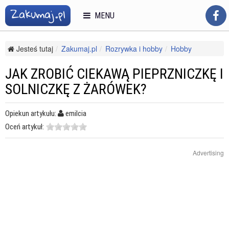
MENU
Jesteś tutaj
Zakumaj.pl
Rozrywka i hobby
Hobby
Modelarstwo
Jak zrobić ciekawą pieprzniczkę i solniczkę z żarówek?
JAK ZROBIĆ CIEKAWĄ PIEPRZNICZKĘ I
SOLNICZKĘ Z ŻARÓWEK?
Opiekun artykułu:
emilcia
Oceń artykuł:
Advertising