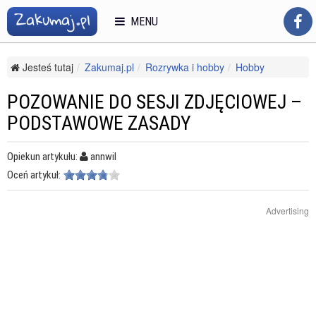
MENU
Jesteś tutaj
Zakumaj.pl
Rozrywka i hobby
Hobby
Fotografia
Pozowanie do sesji zdjęciowej – podstawowe zasady
POZOWANIE DO SESJI ZDJĘCIOWEJ –
PODSTAWOWE ZASADY
Opiekun artykułu:
annwil
Oceń artykuł:
Advertising