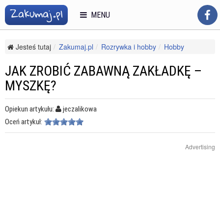
MENU
Jesteś tutaj
Zakumaj.pl
Rozrywka i hobby
Hobby
Rękodzieło
Jak zrobić zabawną zakładkę – myszkę?
JAK ZROBIĆ ZABAWNĄ ZAKŁADKĘ –
MYSZKĘ?
Opiekun artykułu:
jeczalikowa
Oceń artykuł:
Advertising