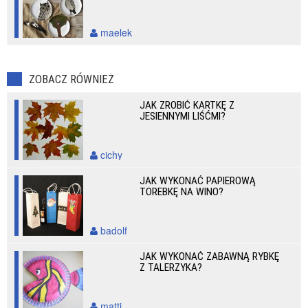
maelek
ZOBACZ RÓWNIEŻ
JAK ZROBIĆ KARTKĘ Z
JESIENNYMI LIŚĆMI?
cichy
JAK WYKONAĆ PAPIEROWĄ
TOREBKĘ NA WINO?
badolf
JAK WYKONAĆ ZABAWNĄ RYBKĘ
Z TALERZYKA?
matti