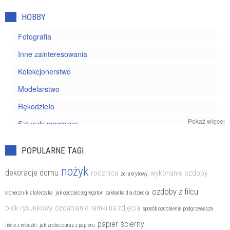
HOBBY
Fotografia
Inne zainteresowania
Kolekcjonerstwo
Modelarstwo
Rękodzieło
Pokaż więcej
Sztuczki magiczne
Wyrób biżuterii
POPULARNE TAGI
nożyk
dekoracje domu
rocznica
wykonanie ozdoby
żel akrylowy
ozdoby z filcu
słonecznik z talerzyka
jak ozdobić segregator
zakładka dla dziecka
blok rysunkowy
ozdabianie ramki na zdjęcia
sposób ozdobienia podgrzewacza
papier ścierny
liście z włóczki
jak zrobić obraz z papieru