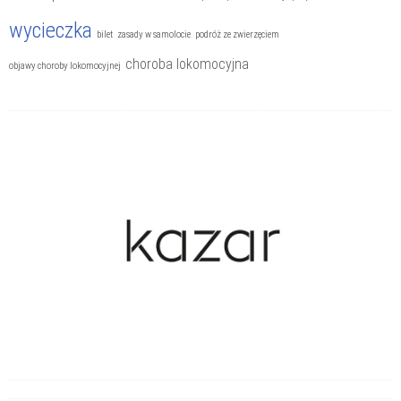
wycieczka
bilet
zasady w samolocie
podróż ze zwierzęciem
choroba lokomocyjna
objawy choroby lokomocyjnej