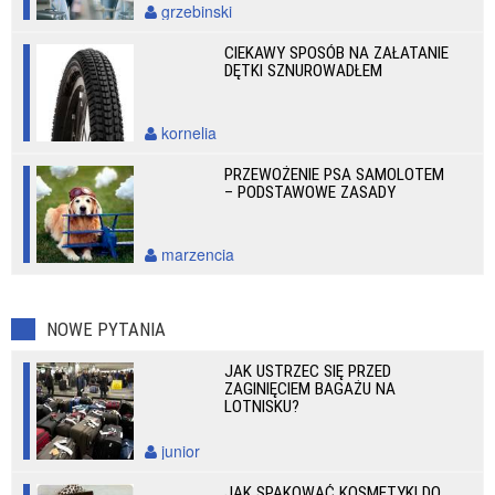
grzebinski
CIEKAWY SPOSÓB NA ZAŁATANIE
DĘTKI SZNUROWADŁEM
kornelia
PRZEWOŻENIE PSA SAMOLOTEM
– PODSTAWOWE ZASADY
marzencia
NOWE PYTANIA
JAK USTRZEC SIĘ PRZED
ZAGINIĘCIEM BAGAŻU NA
LOTNISKU?
junior
JAK SPAKOWAĆ KOSMETYKI DO