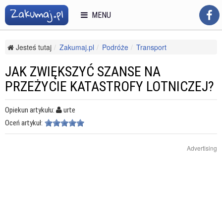
MENU
Jesteś tutaj
Zakumaj.pl
Podróże
Transport
Podróż samolotem
Jak zwiększyć szanse na przeżycie katastrofy lotniczej?
JAK ZWIĘKSZYĆ SZANSE NA
PRZEŻYCIE KATASTROFY LOTNICZEJ?
Opiekun artykułu:
urte
Oceń artykuł:
Advertising