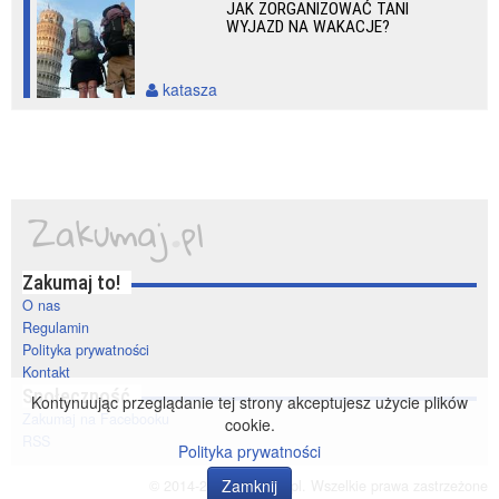
JAK ZORGANIZOWAĆ TANI
WYJAZD NA WAKACJE?
katasza
Zakumaj to!
O nas
Regulamin
Polityka prywatności
Kontakt
Społeczność
Kontynuując przeglądanie tej strony akceptujesz użycie plików
Zakumaj na Facebooku
cookie.
RSS
Polityka prywatności
Zamknij
© 2014-2020 zakumaj.pl. Wszelkie prawa zastrzeżone