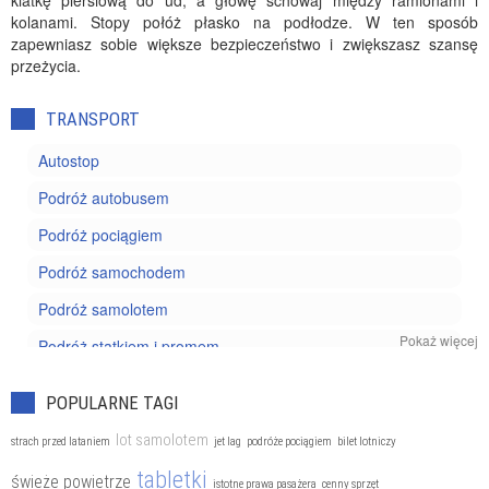
klatkę piersiową do ud, a głowę schowaj między ramionami i
kolanami. Stopy połóż płasko na podłodze. W ten sposób
zapewniasz sobie większe bezpieczeństwo i zwiększasz szansę
przeżycia.
TRANSPORT
Autostop
Podróż autobusem
Podróż pociągiem
Podróż samochodem
Podróż samolotem
Pokaż więcej
Podróż statkiem i promem
Wycieczka rowerowa
POPULARNE TAGI
lot samolotem
strach przed lataniem
jet lag
podróże pociągiem
bilet lotniczy
tabletki
świeże powietrze
istotne prawa pasażera
cenny sprzęt