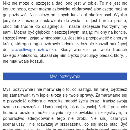
Nikt nie może ci szczęścia dać, ono jest w tobie. To nie jest nic
konkretnego, czym można człowieka obdarować albo czego można
go pozbawić. Nie zależy od innych ludzi ani okoliczności. Wynika
jedynie z naszego nastawienia do życia. To jest bardzo proste,
choć tak trudne do osiągnięcia – nasze szczęście tworzymy my
sami. Można być głęboko nieszczęśliwym, mając miliony na koncie,
i szczęśliwym, żyjąc w niedostatku. Jest taka przypowieść o chorym
królu, którego mogło uzdrowić jedynie założenie koszuli należącej
do
szczęśliwego człowieka
. Kiedy wreszcie po wielu trudach
takiego znaleziono, okazał się nim ciężko pracujący biedak, który…
nie miał wcale koszuli.
Myśl pozytywnie
Myśl pozytywnie i nie martw się o to, co nastąpi. Im mniej będziesz
się zamartwiał, tym lepiej ułożą się twoje sprawy. Zamartwianie się
o przyszłość odbiera ci wszelką radość życia teraz i tracisz swoją
szanse na szczęście. Uśmiechaj się jak najczęściej, żartuj, poczucie
humoru bowiem może uczynić cię człowiekiem szczęśliwym, a
ponuractwo zdecydowanie tego nie zrobi. Nie snuj czarnych
scenariuszy i nie rozważaj w przerażeniu, co się może stać. Być
może stanie się i tak, ale ty będziesz tego doświadczać znacznie