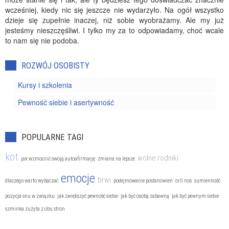
wcześniej, kiedy nic się jeszcze nie wydarzyło. Na ogół wszystko
dzieje się zupełnie inaczej, niż sobie wyobrażamy. Ale my już
jesteśmy nieszczęśliwi. I tylko my za to odpowiadamy, choć wcale
to nam się nie podoba.
ROZWÓJ OSOBISTY
Kursy i szkolenia
Pewność siebie i asertywność
POPULARNE TAGI
kot
wolne rodniki
jak wzmocnić swoją autoafirmację
zmiana na lepsze
emocje
brwi
dlaczego warto wybaczać
podejmowanie postanowień
orli nos
sumienność
pozycja snu w związku
jak zwiększyć pewność siebie
jak być osobą zabawną
jak być pewnym siebie
szminka zużyta z obu stron