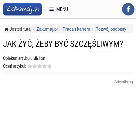
MENU
Jesteś tutaj
Zakumaj.pl
Praca i kariera
Rozwój osobisty
Pewność siebie i asertywność
Jak żyć, żeby być szczęśliwym?
JAK ŻYĆ, ŻEBY BYĆ SZCZĘŚLIWYM?
Opiekun artykułu:
lion
Oceń artykuł:
Advertising