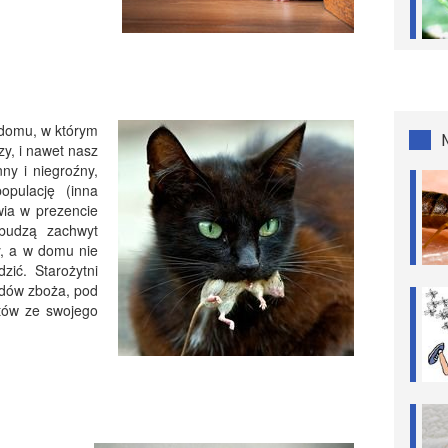
 domu, w którym
zy, i nawet nasz
ny i niegroźny,
opulację (inna
wia w prezencie
budzą zachwyt
zy, a w domu nie
ić. Starożytni
ładów zboża, pod
otów ze swojego