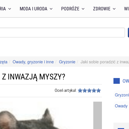
RIA
MODA I URODA
PODRÓŻE
ZDROWIE
WI
zęta
Owady, gryzonie i inne
Gryzonie
Jaki sobie poradzić z inw
Ć Z INWAZJĄ MYSZY?
OW
Oceń artykuł:
Gryzon
Owady