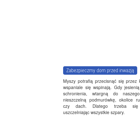
Zabezpieczmy dom przed inwazją
Myszy potrafią przecisnąć się przez 
wspaniale się wspinają. Gdy jesieni
schronienia, wtargną do nasze
nieszczelną podmurówkę, okolice rur
czy dach. Dlatego trzeba się 
uszczelniając wszystkie szpary.