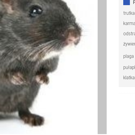
trutk
karma
odstr
żywie
plaga
pułap
klatk