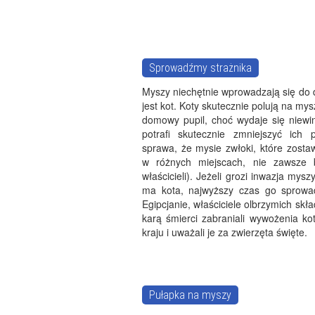
Sprowadźmy strażnika
Myszy niechętnie wprowadzają się do
jest kot. Koty skutecznie polują na mys
domowy pupil, choć wydaje się niewin
potrafi skutecznie zmniejszyć ich p
sprawa, że mysie zwłoki, które zosta
w różnych miejscach, nie zawsze 
właścicieli). Jeżeli grozi inwazja mys
ma kota, najwyższy czas go sprowadz
Egipcjanie, właściciele olbrzymich sk
karą śmierci zabraniali wywożenia k
kraju i uważali je za zwierzęta święte.
Pułapka na myszy