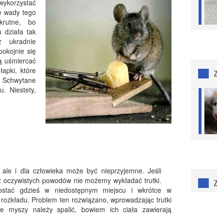
ykorzystać
ie wady tego
krutne, bo
 działa tak
z ukradnie
okojnie się
cą uśmiercać
łapki, które
 Schwytane
. Niestety,
 ale i dla człowieka może być nieprzyjemne. Jeśli
z oczywistych powodów nie możemy wykładać trutki.
ostać gdzieś w niedostępnym miejscu i wkrótce w
rozkładu. Problem ten rozwiązano, wprowadzając trutki
 myszy należy spalić, bowiem ich ciała zawierają