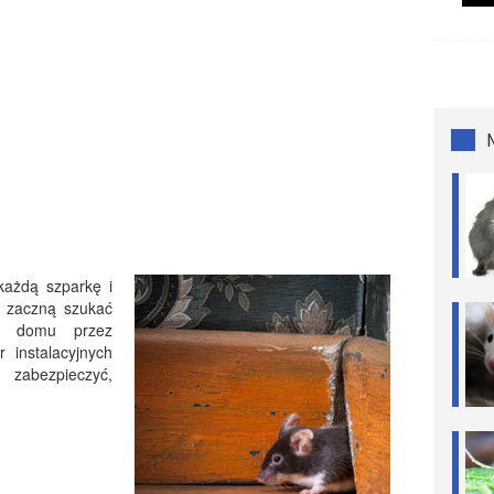
każdą szparkę i
ą zaczną szukać
go domu przez
 instalacyjnych
zabezpieczyć,