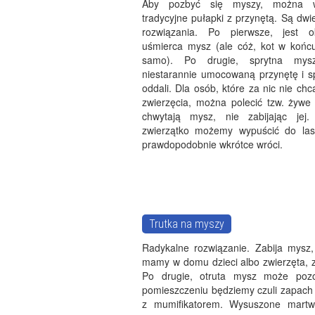
Aby pozbyć się myszy, można w
tradycyjne pułapki z przynętą. Są dw
rozwiązania. Po pierwsze, jest o
uśmierca mysz (ale cóż, kot w końcu
samo). Po drugie, sprytna mys
niestarannie umocowaną przynętę i sp
oddali. Dla osób, które za nic nie ch
zwierzęcia, można polecić tzw. żywe 
chwytają mysz, nie zabijając jej.
zwierzątko możemy wypuścić do lasu
prawdopodobnie wkrótce wróci.
Trutka na myszy
Radykalne rozwiązanie. Zabija mysz,
mamy w domu dzieci albo zwierzęta, 
Po drugie, otruta mysz może poz
pomieszczeniu będziemy czuli zapach 
z mumifikatorem. Wysuszone martwe