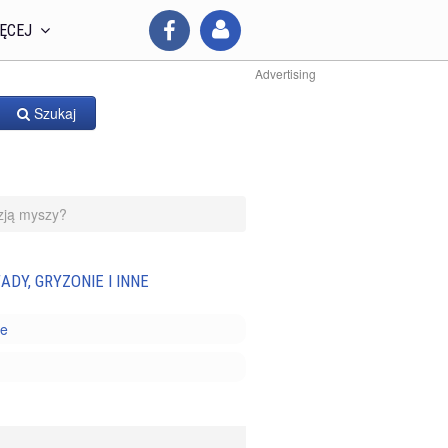
ĘCEJ
Advertising
Szukaj
azją myszy?
ADY, GRYZONIE I INNE
ie