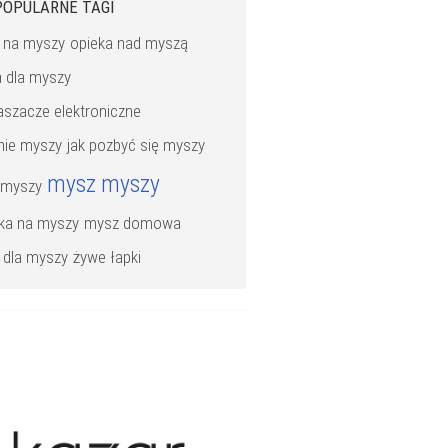
POPULARNE TAGI
a na myszy
opieka nad myszą
 dla myszy
aszacze elektroniczne
nie myszy
jak pozbyć się myszy
mysz
myszy
 myszy
ka na myszy
mysz domowa
a dla myszy
żywe łapki