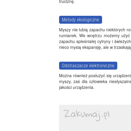
truciznę.
Metody ekologiczne
Myszy nie lubią zapachu niektórych r
rumianek. We wnętrzu możemy użyć s
zapachu spleśniałej cytryny i świeżyc
nieco mysią ekspansję, ale w trzaska
Odstraszacze elektroniczne
Można również posłużyć się urządzeni
myszy, zaś dla człowieka niesłyszal
jakości urządzenia.