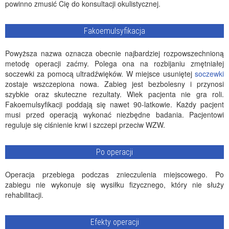
powinno zmusić Cię do konsultacji okulistycznej.
Fakoemulsyfikacja
Powyższa nazwa oznacza obecnie najbardziej rozpowszechnioną
metodę operacji zaćmy. Polega ona na rozbijaniu zmętniałej
soczewki za pomocą ultradźwięków. W miejsce usuniętej
soczewki
zostaje wszczepiona nowa. Zabieg jest bezbolesny i przynosi
szybkie oraz skuteczne rezultaty. Wiek pacjenta nie gra roli.
Fakoemulsyfikacji poddają się nawet 90-latkowie. Każdy pacjent
musi przed operacją wykonać niezbędne badania. Pacjentowi
reguluje się ciśnienie krwi i szczepi przeciw WZW.
Po operacji
Operacja przebiega podczas znieczulenia miejscowego. Po
zabiegu nie wykonuje się wysiłku fizycznego, który nie służy
rehabilitacji.
Efekty operacji