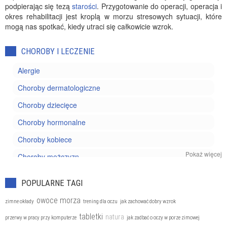
podpierając się tezą
starości
. Przygotowanie do operacji, operacja i
okres rehabilitacji jest kroplą w morzu stresowych sytuacji, które
mogą nas spotkać, kiedy utraci się całkowicie wzrok.
CHOROBY I LECZENIE
Alergie
Choroby dermatologiczne
Choroby dziecięce
Choroby hormonalne
Choroby kobiece
Pokaż więcej
Choroby mężczyzn
Choroby nowotworowe
POPULARNE TAGI
Choroby oczu
owoce morza
zimne okłady
trening dla oczu
jak zachować dobry wzrok
Choroby reumatyczne
tabletki
natura
przerwy w pracy przy komputerze
jak zadbać o oczy w porze zimowej
Choroby układu kostnego