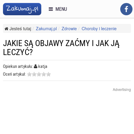
MENU
Jesteś tutaj
Zakumaj.pl
Zdrowie
Choroby i leczenie
Choroby oczu
Jakie są objawy zaćmy i jak ją leczyć?
JAKIE SĄ OBJAWY ZAĆMY I JAK JĄ
LECZYĆ?
Opiekun artykułu:
katja
Oceń artykuł:
Advertising