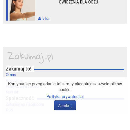
ĆWICZENIA DLA OCZU
vika
Zakumaj to!
O nas
Regulamin
Kontynuując przeglądanie tej strony akceptujesz użycie plików
Polityka prywatności
cookie.
Kontakt
Polityka prywatności
Społeczność
Zakumaj na Facebooku
Zamknij
RSS
© 2014-2020 zakumaj.pl. Wszelkie prawa zastrzeżone