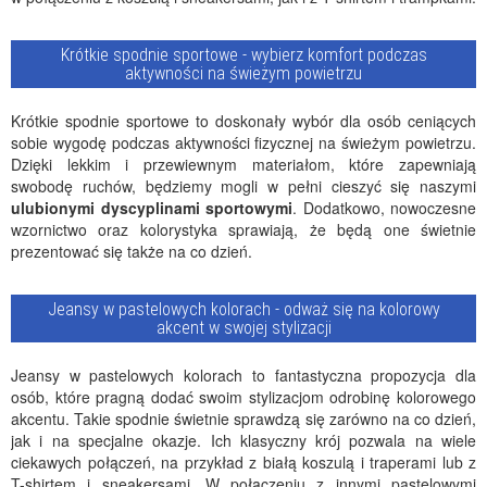
Krótkie spodnie sportowe - wybierz komfort podczas
aktywności na świeżym powietrzu
Krótkie spodnie sportowe to doskonały wybór dla osób ceniących
sobie wygodę podczas aktywności fizycznej na świeżym powietrzu.
Dzięki lekkim i przewiewnym materiałom, które zapewniają
swobodę ruchów, będziemy mogli w pełni cieszyć się naszymi
ulubionymi dyscyplinami sportowymi
. Dodatkowo, nowoczesne
wzornictwo oraz kolorystyka sprawiają, że będą one świetnie
prezentować się także na co dzień.
Jeansy w pastelowych kolorach - odważ się na kolorowy
akcent w swojej stylizacji
Jeansy w pastelowych kolorach to fantastyczna propozycja dla
osób, które pragną dodać swoim stylizacjom odrobinę kolorowego
akcentu. Takie spodnie świetnie sprawdzą się zarówno na co dzień,
jak i na specjalne okazje. Ich klasyczny krój pozwala na wiele
ciekawych połączeń, na przykład z białą koszulą i traperami lub z
T-shirtem i sneakersami. W połączeniu z innymi pastelowymi