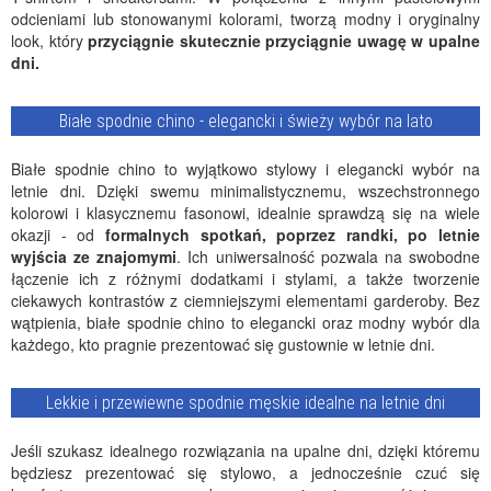
odcieniami lub stonowanymi kolorami, tworzą modny i oryginalny
look, który
przyciągnie skutecznie przyciągnie uwagę w upalne
dni.
Białe spodnie chino - elegancki i świeży wybór na lato
Białe spodnie chino to wyjątkowo stylowy i elegancki wybór na
letnie dni. Dzięki swemu minimalistycznemu, wszechstronnego
kolorowi i klasycznemu fasonowi, idealnie sprawdzą się na wiele
okazji - od
formalnych spotkań, poprzez randki, po letnie
wyjścia ze znajomymi
. Ich uniwersalność pozwala na swobodne
łączenie ich z różnymi dodatkami i stylami, a także tworzenie
ciekawych kontrastów z ciemniejszymi elementami garderoby. Bez
wątpienia, białe spodnie chino to elegancki oraz modny wybór dla
każdego, kto pragnie prezentować się gustownie w letnie dni.
Lekkie i przewiewne spodnie męskie idealne na letnie dni
Jeśli szukasz idealnego rozwiązania na upalne dni, dzięki któremu
będziesz prezentować się stylowo, a jednocześnie czuć się