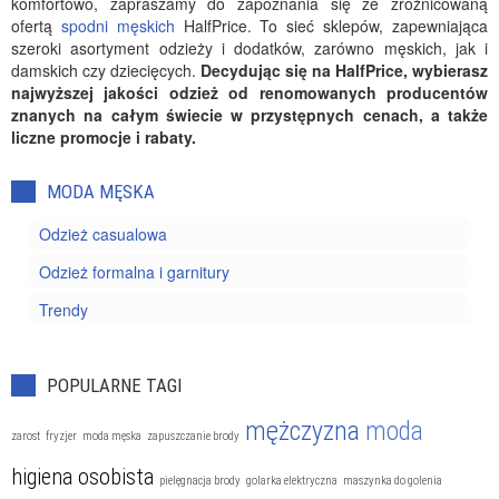
komfortowo, zapraszamy do zapoznania się ze zróżnicowaną
ofertą
spodni męskich
HalfPrice. To sieć sklepów, zapewniająca
szeroki asortyment odzieży i dodatków, zarówno męskich, jak i
damskich czy dziecięcych.
Decydując się na HalfPrice, wybierasz
najwyższej jakości odzież od renomowanych producentów
znanych na całym świecie w przystępnych cenach, a także
liczne promocje i rabaty.
MODA MĘSKA
Odzież casualowa
Odzież formalna i garnitury
Trendy
POPULARNE TAGI
mężczyzna
moda
zarost
fryzjer
moda męska
zapuszczanie brody
higiena osobista
pielęgnacja brody
golarka elektryczna
maszynka do golenia