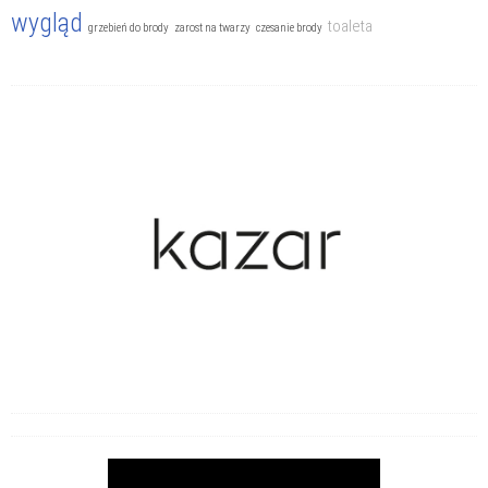
wygląd
toaleta
grzebień do brody
zarost na twarzy
czesanie brody