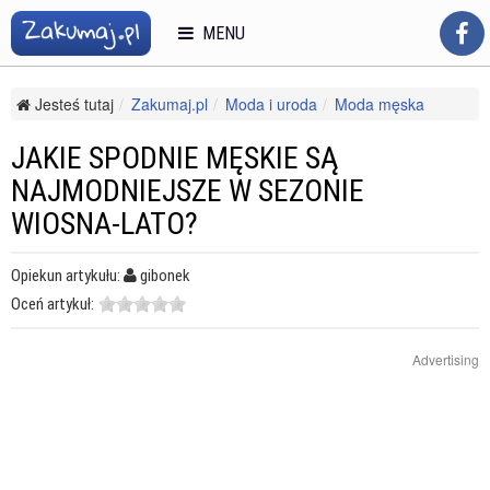
MENU
Jesteś tutaj
Zakumaj.pl
Moda i uroda
Moda męska
Trendy
Jakie spodnie męskie są najmodniejsze w sezonie wiosna-lato?
JAKIE SPODNIE MĘSKIE SĄ
NAJMODNIEJSZE W SEZONIE
WIOSNA-LATO?
Opiekun artykułu:
gibonek
Oceń artykuł:
Advertising