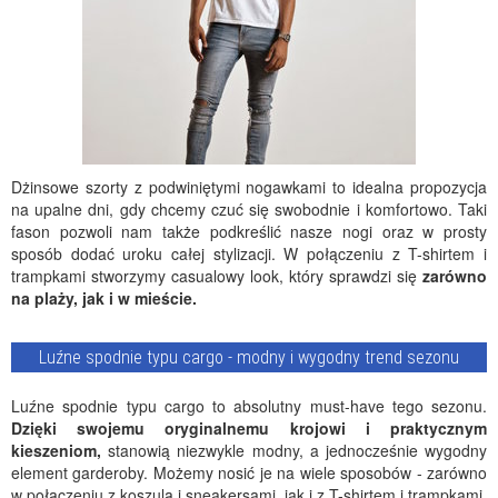
Dżinsowe szorty z podwiniętymi nogawkami to idealna propozycja
na upalne dni, gdy chcemy czuć się swobodnie i komfortowo. Taki
fason pozwoli nam także podkreślić nasze nogi oraz w prosty
sposób dodać uroku całej stylizacji. W połączeniu z T-shirtem i
trampkami stworzymy casualowy look, który sprawdzi się
zarówno
na plaży, jak i w mieście.
Luźne spodnie typu cargo - modny i wygodny trend sezonu
Luźne spodnie typu cargo to absolutny must-have tego sezonu.
Dzięki swojemu oryginalnemu krojowi i praktycznym
kieszeniom,
stanowią niezwykle modny, a jednocześnie wygodny
element garderoby. Możemy nosić je na wiele sposobów - zarówno
w połączeniu z koszulą i sneakersami, jak i z T-shirtem i trampkami.