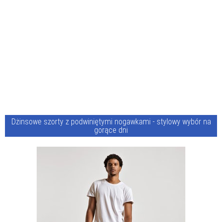
Dżinsowe szorty z podwiniętymi nogawkami - stylowy wybór na
gorące dni