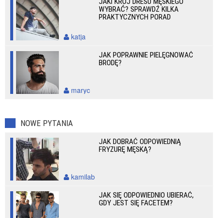
JAKI KRÓJ DRESU MĘSKIEGO
WYBRAĆ? SPRAWDŹ KILKA
PRAKTYCZNYCH PORAD
katja
JAK POPRAWNIE PIELĘGNOWAĆ
BRODĘ?
maryc
NOWE PYTANIA
JAK DOBRAĆ ODPOWIEDNIĄ
FRYZURĘ MĘSKĄ?
kamilab
JAK SIĘ ODPOWIEDNIO UBIERAĆ,
GDY JEST SIĘ FACETEM?