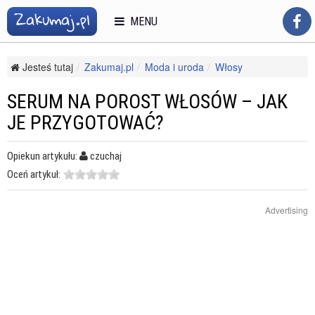
MENU
Jesteś tutaj
Zakumaj.pl
Moda i uroda
Włosy
Kosmetyki i pielęgnacja włosów
Serum na porost włosów – jak je przygotować?
SERUM NA POROST WŁOSÓW – JAK
JE PRZYGOTOWAĆ?
Opiekun artykułu:
czuchaj
Oceń artykuł:
Advertising