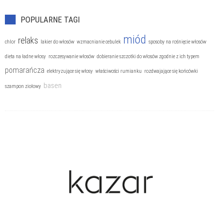
POPULARNE TAGI
miód
relaks
chlor
lakier do włosów
wzmacnianie cebulek
sposoby na rośnięcie włosów
dieta na ładne włosy
rozczesywanie włosów
dobieranie szczotki do włosów zgodnie z ich typem
pomarańcza
elektryzujące się włosy
właściwości rumianku
rozdwajające się końcówki
basen
szampon ziołowy