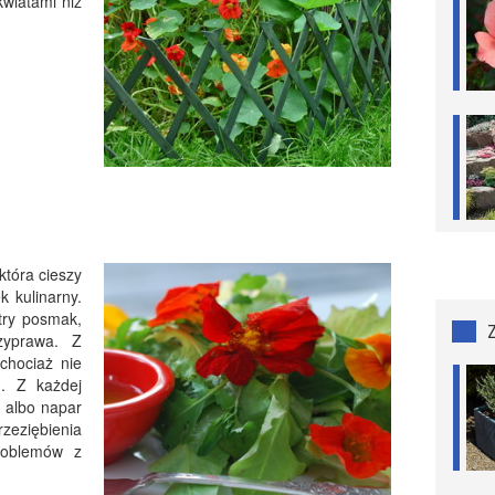
 kwiatami niż
 która cieszy
k kulinarny.
stry posmak,
zyprawa. Z
chociaż nie
. Z każdej
 albo napar
rzeziębienia
roblemów z