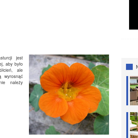
urcji jest
ej, aby było
łcień, ale
ą wyrosnąć
nie należy