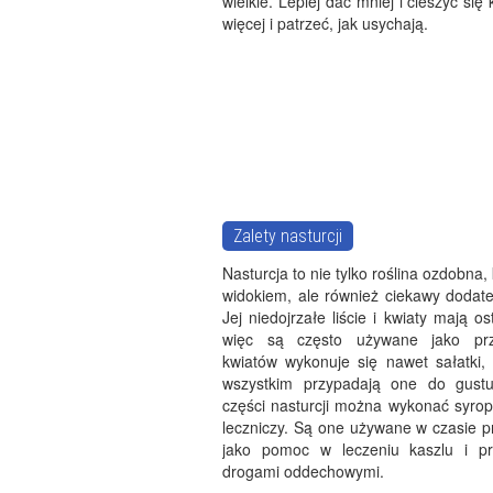
wielkie. Lepiej dać mniej i cieszyć się
więcej i patrzeć, jak usychają.
Zalety nasturcji
Nasturcja to nie tylko roślina ozdobna,
widokiem, ale również ciekawy dodate
Jej niedojrzałe liście i kwiaty mają o
więc są często używane jako pr
kwiatów wykonuje się nawet sałatki, 
wszystkim przypadają one do gustu
części nasturcji można wykonać syrop
leczniczy. Są one używane w czasie p
jako pomoc w leczeniu kaszlu i p
drogami oddechowymi.