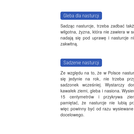
Gleba dla nasturcji
Sadząc nasturcje, trzeba zadbać takż
wilgotna, żyzna, która nie zawiera w s
nadają się pod uprawę i nasturcje ni
zakwitną.
Sadzenie nasturcji
Ze względu na to, że w Polsce nastur
się jedynie na rok, nie trzeba pr
sadzonek wcześniej. Wystarczy don
kawałek ziemi, gleba i nasiona. Wysie
15 centymetrów i przykrywa zie
pamiętać, że nasturcje nie lubią pr
więc powinny być od razu wysiewane
docelowego.