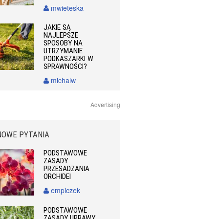
mwieteska
JAKIE SĄ
NAJLEPSZE
SPOSOBY NA
UTRZYMANIE
PODKASZARKI W
SPRAWNOŚCI?
michalw
Advertising
NOWE PYTANIA
PODSTAWOWE
ZASADY
PRZESADZANIA
ORCHIDEI
empiczek
PODSTAWOWE
ZASADY UPRAWY