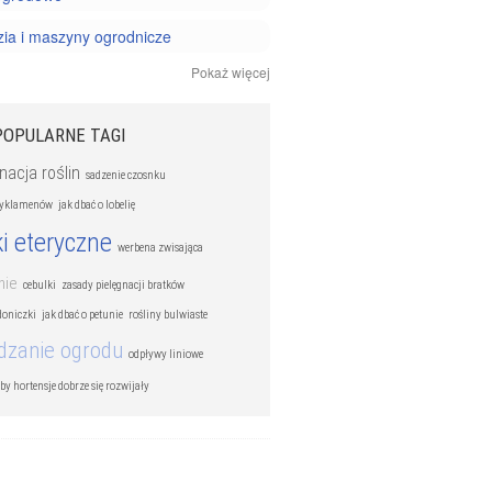
ia i maszyny ogrodnicze
Pokaż więcej
acja ogrodu
owanie ogrodu
POPULARNE TAGI
 doniczkowe
nacja roślin
sadzenie czosnku
ki i chwasty
cyklamenów
jak dbać o lobelię
ki eteryczne
 kwiatów
werbena zwisająca
nie
 owoców
cebulki
zasady pielęgnacji bratków
doniczki
jak dbać o petunie
rośliny bulwiaste
ziół i warzyw
dzanie ogrodu
odpływy liniowe
 by hortensje dobrze się rozwijały