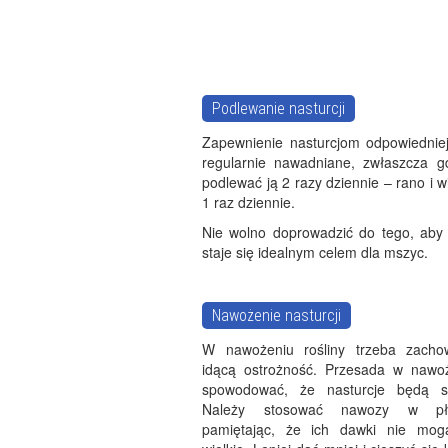
Podlewanie nasturcji
Zapewnienie nasturcjom odpowiedniej
regularnie nawadniane, zwłaszcza g
podlewać ją 2 razy dziennie – rano i w
1 raz dziennie.
Nie wolno doprowadzić do tego, aby n
staje się idealnym celem dla mszyc.
Nawożenie nasturcji
W nawożeniu rośliny trzeba zacho
idącą ostrożność. Przesada w nawo
spowodować, że nasturcje będą sł
Należy stosować nawozy w pły
pamiętając, że ich dawki nie mog