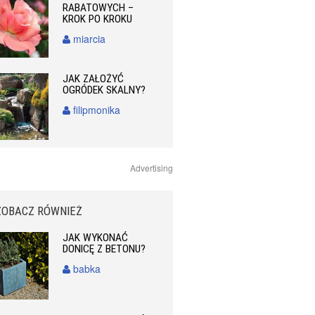
RABATOWYCH –
KROK PO KROKU
miarcia
JAK ZAŁOŻYĆ
OGRÓDEK SKALNY?
filipmonika
Advertising
ZOBACZ RÓWNIEŻ
JAK WYKONAĆ
DONICĘ Z BETONU?
babka