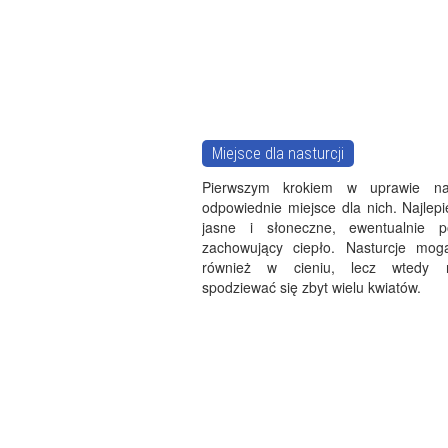
Miejsce dla nasturcji
Pierwszym krokiem w uprawie nast
odpowiednie miejsce dla nich. Najlepi
jasne i słoneczne, ewentualnie pó
zachowujący ciepło. Nasturcje mog
również w cieniu, lecz wtedy 
spodziewać się zbyt wielu kwiatów.