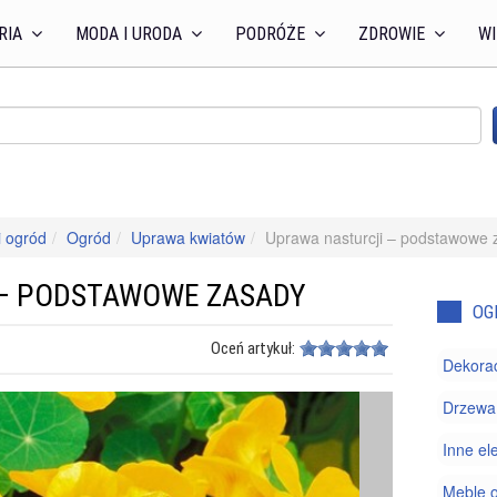
RIA
MODA I URODA
PODRÓŻE
ZDROWIE
WI
 ogród
Ogród
Uprawa kwiatów
Uprawa nasturcji – podstawowe 
 – PODSTAWOWE ZASADY
OG
Oceń artykuł:
Dekorac
Drzewa 
Inne el
Meble 