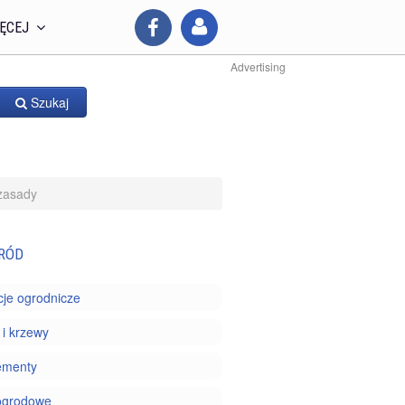
ĘCEJ
Advertising
Szukaj
zasady
RÓD
je ogrodnicze
i krzewy
ementy
ogrodowe