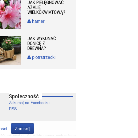
JAK PIELĘGNOWAĆ
AZALIĘ
WIELKOKWIATOWĄ?
hamer
JAK WYKONAĆ
DONICĘ Z
DREWNA?
piotrstrzecki
Społeczność
Zakumaj na Facebooku
RSS
ości
Zamknij
20 zakumaj.pl. Wszelkie prawa zastrzeżone