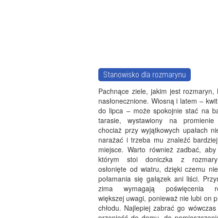
Stanowisko dla rozmarynu
Pachnące ziele, jakim jest rozmaryn, 
nasłonecznione. Wiosną i latem – kwi
do lipca – może spokojnie stać na ba
tarasie, wystawiony na promienie 
chociaż przy wyjątkowych upałach ni
narażać i trzeba mu znaleźć bardziej
miejsce. Warto również zadbać, aby
którym stoi doniczka z rozmar
osłonięte od wiatru, dzięki czemu ni
połamania się gałązek ani liści. Prz
zima wymagają poświęcenia ro
większej uwagi, ponieważ nie lubi on
chłodu. Najlepiej zabrać go wówczas 
przenieść do domu, do pomieszczeni