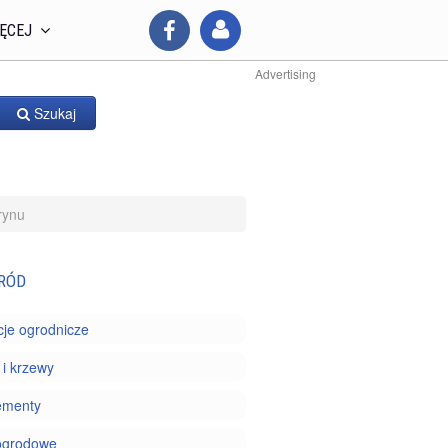
ĘCEJ
Advertising
Szukaj
rynu
RÓD
je ogrodnicze
i krzewy
ementy
ogrodowe