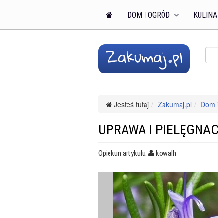
DOM I OGRÓD
KULINA
Jesteś tutaj
Zakumaj.pl
Dom i
UPRAWA I PIELĘGNA
Opiekun artykułu:
kowalh