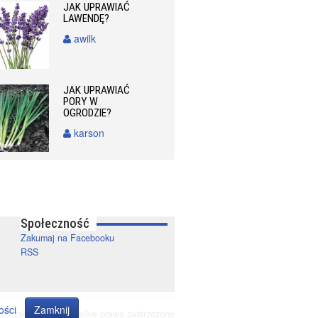
JAK UPRAWIAĆ
LAWENDĘ?
awilk
JAK UPRAWIAĆ
PORY W
OGRODZIE?
karson
Społeczność
Zakumaj na Facebooku
RSS
ości
Zamknij
20 zakumaj.pl. Wszelkie prawa zastrzeżone