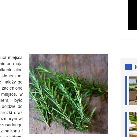
lubi miejsca
tnie od maja
lkonie albo
słoneczne,
e należy go
 zacienione
 miejsce, w
ynem, było
e dojdzie do
ymrozki oraz
zmarynowi
 przesadnego
z balkonu i
a, w którym