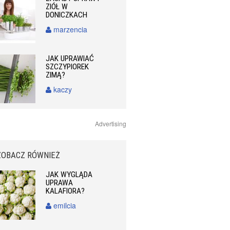
ZIÓŁ W
DONICZKACH
marzencia
JAK UPRAWIAĆ
SZCZYPIOREK
ZIMĄ?
kaczy
Advertising
ZOBACZ RÓWNIEŻ
JAK WYGLĄDA
UPRAWA
KALAFIORA?
emilcia