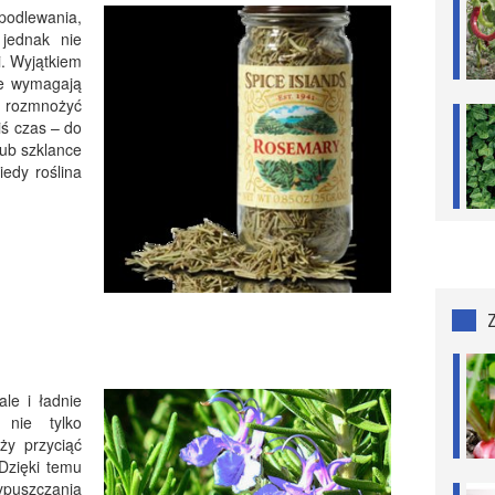
odlewania,
 jednak nie
i. Wyjątkiem
re wymagają
ę rozmnożyć
iś czas – do
lub szklance
iedy roślina
ale i ładnie
 nie tylko
ży przyciąć
 Dzięki temu
ypuszczania