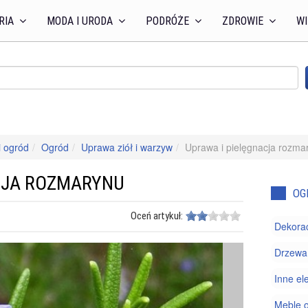
RIA
MODA I URODA
PODRÓŻE
ZDROWIE
WI
 ogród
Ogród
Uprawa ziół i warzyw
Uprawa i pielęgnacja rozma
CJA ROZMARYNU
OG
Oceń artykuł:
Dekorac
Drzewa 
Inne el
Meble 