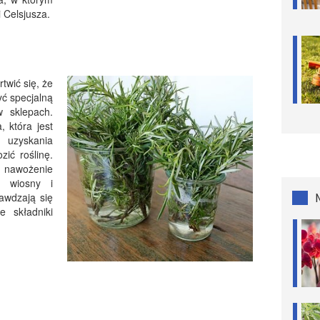
 Celsjusza.
twić się, że
yć specjalną
w sklepach.
 która jest
 uzyskania
ić roślinę.
 nawożenie
u wiosny i
rawdzają się
e składniki