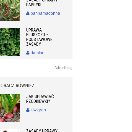
ZASADY UPRAWY
PAPRYKI
pannamadonna
UPRAWA
BLUSZCZU –
PODSTAWOWE
ZASADY
damian
Advertising
ZOBACZ RÓWNIEŻ
JAK UPRAWIAĆ
RZODKIEWKI?
kiwigron
ZASADY UPRAWY