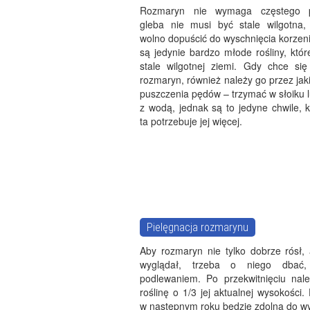
Rozmaryn nie wymaga częstego p
gleba nie musi być stale wilgotna,
wolno dopuścić do wyschnięcia korzen
są jedynie bardzo młode rośliny, któ
stale wilgotnej ziemi. Gdy chce si
rozmaryn, również należy go przez jak
puszczenia pędów – trzymać w słoiku 
z wodą, jednak są to jedyne chwile, k
ta potrzebuje jej więcej.
Pielęgnacja rozmarynu
Aby rozmaryn nie tylko dobrze rósł, 
wyglądał, trzeba o niego dbać,
podlewaniem. Po przekwitnięciu nale
roślinę o 1/3 jej aktualnej wysokości.
w następnym roku będzie zdolna do w