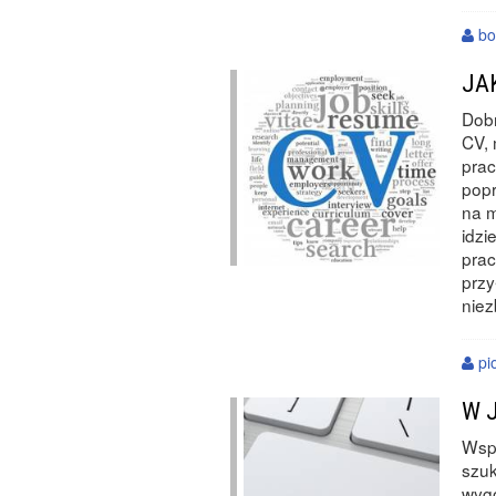
bo
JA
Dobr
CV, 
prac
popr
na m
idzi
prac
przy
nie
pio
W 
Wspó
szuk
wygo