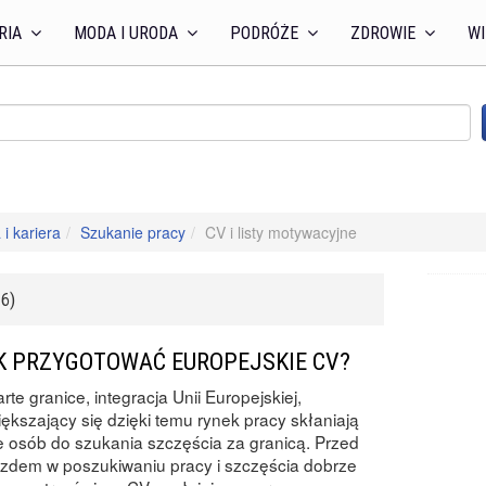
RIA
MODA I URODA
PODRÓŻE
ZDROWIE
WI
 i kariera
Szukanie pracy
CV i listy motywacyjne
6)
K PRZYGOTOWAĆ EUROPEJSKIE CV?
rte granice, integracja Unii Europejskiej,
ększający się dzięki temu rynek pracy skłaniają
e osób do szukania szczęścia za granicą. Przed
zdem w poszukiwaniu pracy i szczęścia dobrze