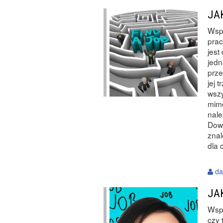
JA
Wspó
prac
jest
jedn
prze
jej 
wszy
mimo
nale
Dowi
zna
dla 
da
JA
Wspó
czy 