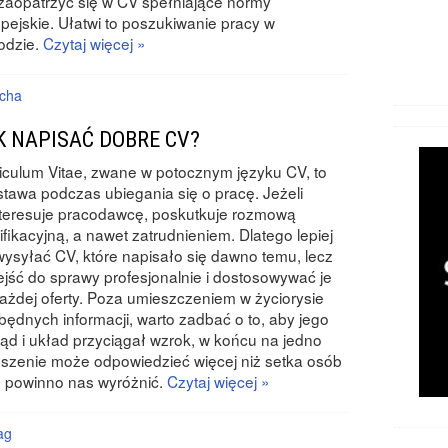
 zaopatrzyć się w CV spełniające normy
pejskie. Ułatwi to poszukiwanie pracy w
odzie.
Czytaj więcej »
cha
K NAPISAĆ DOBRE CV?
iculum Vitae, zwane w potocznym języku CV, to
tawa podczas ubiegania się o pracę. Jeżeli
teresuje pracodawcę, poskutkuje rozmową
ifikacyjną, a nawet zatrudnieniem. Dlatego lepiej
wysyłać CV, które napisało się dawno temu, lecz
jść do sprawy profesjonalnie i dostosowywać je
ażdej oferty. Poza umieszczeniem w życiorysie
będnych informacji, warto zadbać o to, aby jego
ąd i układ przyciągał wzrok, w końcu na jedno
szenie może odpowiedzieć więcej niż setka osób
ś powinno nas wyróżnić.
Czytaj więcej »
ag