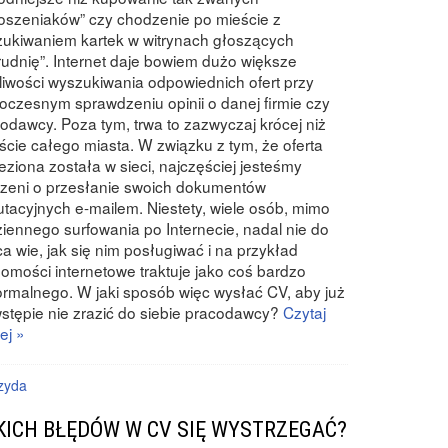
oszeniaków” czy chodzenie po mieście z
ukiwaniem kartek w witrynach głoszących
rudnię”. Internet daje bowiem dużo większe
iwości wyszukiwania odpowiednich ofert przy
oczesnym sprawdzeniu opinii o danej firmie czy
odawcy. Poza tym, trwa to zazwyczaj krócej niż
ście całego miasta. W związku z tym, że oferta
eziona została w sieci, najczęściej jesteśmy
zeni o przesłanie swoich dokumentów
utacyjnych e-mailem. Niestety, wiele osób, mimo
iennego surfowania po Internecie, nadal nie do
a wie, jak się nim posługiwać i na przykład
omości internetowe traktuje jako coś bardzo
ormalnego. W jaki sposób więc wysłać CV, aby już
stępie nie zrazić do siebie pracodawcy?
Czytaj
ej »
zyda
KICH BŁĘDÓW W CV SIĘ WYSTRZEGAĆ?