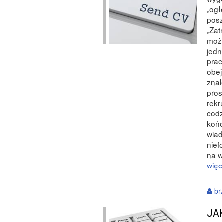
„ogł
posz
„Zat
możl
jedn
prac
obej
znal
pros
rekr
codz
końc
wiad
nief
na w
więc
br
JA