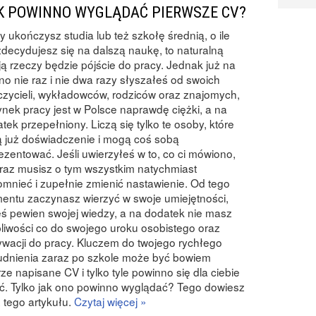
K POWINNO WYGLĄDAĆ PIERWSZE CV?
y ukończysz studia lub też szkołę średnią, o ile
zdecydujesz się na dalszą naukę, to naturalną
ją rzeczy będzie pójście do pracy. Jednak już na
o nie raz i nie dwa razy słyszałeś od swoich
zycieli, wykładowców, rodziców oraz znajomych,
ynek pracy jest w Polsce naprawdę ciężki, a na
tek przepełniony. Liczą się tylko te osoby, które
 już doświadczenie i mogą coś sobą
ezentować. Jeśli uwierzyłeś w to, co ci mówiono,
eraz musisz o tym wszystkim natychmiast
mnieć i zupełnie zmienić nastawienie. Od tego
ntu zaczynasz wierzyć w swoje umiejętności,
eś pewien swojej wiedzy, a na dodatek nie masz
liwości co do swojego uroku osobistego oraz
wacji do pracy. Kluczem do twojego rychłego
udnienia zaraz po szkole może być bowiem
ze napisane CV i tylko tyle powinno się dla ciebie
yć. Tylko jak ono powinno wyglądać? Tego dowiesz
z tego artykułu.
Czytaj więcej »