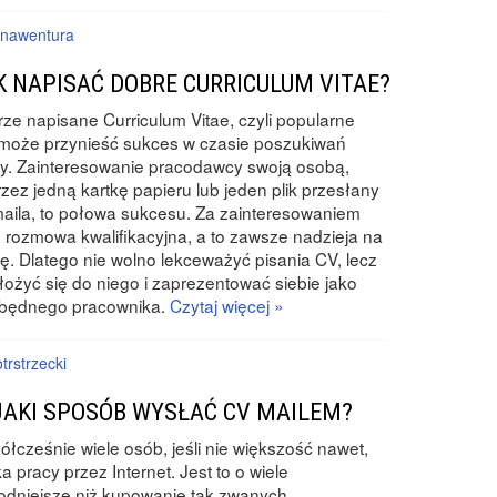
nawentura
K NAPISAĆ DOBRE CURRICULUM VITAE?
ze napisane Curriculum Vitae, czyli popularne
może przynieść sukces w czasie poszukiwań
y. Zainteresowanie pracodawcy swoją osobą,
zez jedną kartkę papieru lub jeden plik przesłany
aila, to połowa sukcesu. Za zainteresowaniem
e rozmowa kwalifikacyjna, a to zawsze nadzieja na
ę. Dlatego nie wolno lekceważyć pisania CV, lecz
łożyć się do niego i zaprezentować siebie jako
zbędnego pracownika.
Czytaj więcej »
trstrzecki
JAKI SPOSÓB WYSŁAĆ CV MAILEM?
łcześnie wiele osób, jeśli nie większość nawet,
a pracy przez Internet. Jest to o wiele
dniejsze niż kupowanie tak zwanych