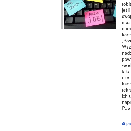
robi
jeśl
swoj
możl
domu
kart
„Pos
Wszę
nadz
powt
week
taka
nies
kand
rekr
ich 
napi
Pow
pa