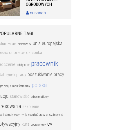
OGRODOWYCH
susanah
POPULARNE TAGI
unia europejska
ulum vitae
pierwsze cv
pisać dobre cv
czcionka
pracownik
adczenie
estetyka cv
poszukiwanie pracy
dat
rynek pracy
polska
granicą
e-mail formalny
tacja
stanowisko
adres mailowy
eresowania
szkolenie
ać list motywacyjny
jak szukać pracy przez internet
cv
motywacyjny
kurs
poprawne cv