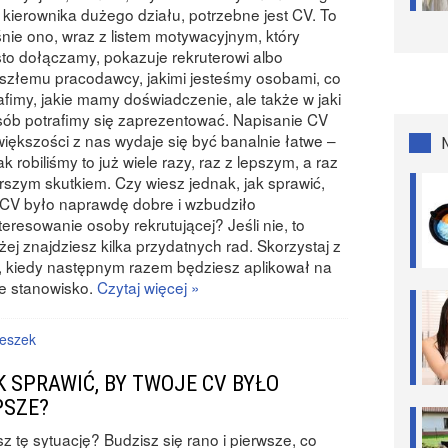
 kierownika dużego działu, potrzebne jest CV. To
nie ono, wraz z listem motywacyjnym, który
to dołączamy, pokazuje rekruterowi albo
szłemu pracodawcy, jakimi jesteśmy osobami, co
afimy, jakie mamy doświadczenie, ale także w jaki
ób potrafimy się zaprezentować. Napisanie CV
większości z nas wydaje się być banalnie łatwe –
k robiliśmy to już wiele razy, raz z lepszym, a raz
rszym skutkiem. Czy wiesz jednak, jak sprawić,
CV było naprawdę dobre i wzbudziło
teresowanie osoby rekrutującej? Jeśli nie, to
żej znajdziesz kilka przydatnych rad. Skorzystaj z
, kiedy następnym razem będziesz aplikował na
e stanowisko.
Czytaj więcej »
eszek
K SPRAWIĆ, BY TWOJE CV BYŁO
PSZE?
z tę sytuację? Budzisz się rano i pierwsze, co