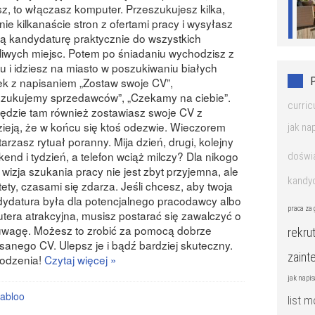
sz, to włączasz komputer. Przeszukujesz kilka,
i nie kilkanaście stron z ofertami pracy i wysyłasz
ą kandydaturę praktycznie do wszystkich
iwych miejsc. Potem po śniadaniu wychodzisz z
 i idziesz na miasto w poszukiwaniu białych
ek z napisaniem „Zostaw swoje CV”,
zukujemy sprzedawców”, „Czekamy na ciebie”.
curric
dzie tam również zostawiasz swoje CV z
ieją, że w końcu się ktoś odezwie. Wieczorem
jak na
arzasz rytuał poranny. Mija dzień, drugi, kolejny
end i tydzień, a telefon wciąż milczy? Dla nikogo
doświ
 wizja szukania pracy nie jest zbyt przyjemna, ale
kandy
tety, czasami się zdarza. Jeśli chcesz, aby twoja
ydatura była dla potencjalnego pracodawcy albo
praca za 
utera atrakcyjna, musisz postarać się zawalczyć o
uwagę. Możesz to zrobić za pomocą dobrze
rekru
sanego CV. Ulepsz je i bądź bardziej skuteczny.
zaint
odzenia!
Czytaj więcej »
jak napis
abloo
list 