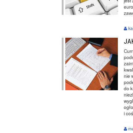
jest
euro
zaw
ka
JA
Curr
pods
zain
kwal
nie 
pode
do k
niez
wygl
ogło
i co
m