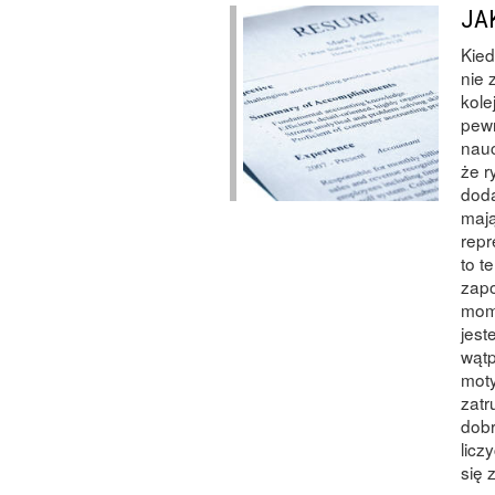
JA
Kied
nie 
kole
pewn
nauc
że r
doda
mają
repr
to t
zapo
mome
jest
wątp
moty
zatr
dobr
licz
się 