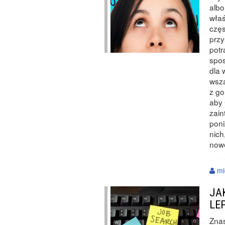
albo
właś
częs
przy
potr
spos
dla 
wsza
z go
aby 
zain
poni
nich
now
mi
JA
LE
Znas