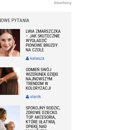
Advertising
NOWE PYTANIA
LWIA ZMARSZCZKA
– JAK SKUTECZNIE
WYGŁADZIĆ
PIONOWE BRUZDY
NA CZOLE
katasza
ODMIEŃ SWÓJ
WIZERUNEK DZIĘKI
NAJNOWSZYM
TRENDOM W
KOLORYZACJI
stanik
SPOKOJNY RODZIC,
ZDROWE DZIECKO.
TOP AKCESORIA,
KTÓRE UŁATWIĄ
OPIEKĘ NAD