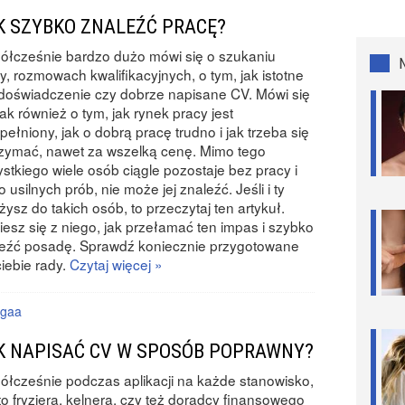
K SZYBKO ZNALEŹĆ PRACĘ?
łcześnie bardzo dużo mówi się o szukaniu
y, rozmowach kwalifikacyjnych, o tym, jak istotne
 doświadczenie czy dobrze napisane CV. Mówi się
ak również o tym, jak rynek pracy jest
pełniony, jak o dobrą pracę trudno i jak trzeba się
trzymać, nawet za wszelką cenę. Mimo tego
stkiego wiele osób ciągle pozostaje bez pracy i
 usilnych prób, nie może jej znaleźć. Jeśli i ty
żysz do takich osób, to przeczytaj ten artykuł.
esz się z niego, jak przełamać ten impas i szybko
leźć posadę. Sprawdź koniecznie przygotowane
ciebie rady.
Czytaj więcej »
gaa
K NAPISAĆ CV W SPOSÓB POPRAWNY?
łcześnie podczas aplikacji na każde stanowisko,
to fryzjera, kelnera, czy też doradcy finansowego