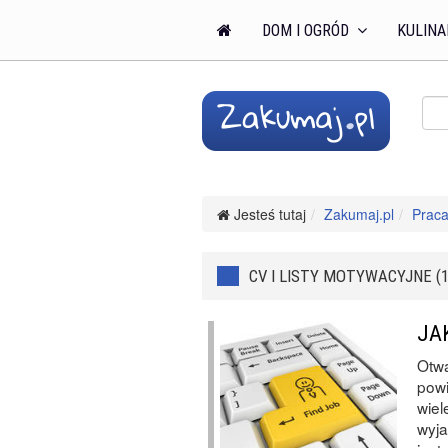
DOM I OGRÓD
KULINA
Jesteś tutaj
Zakumaj.pl
Praca
CV I LISTY MOTYWACYJNE (1
JA
Otwa
powi
wiel
wyja