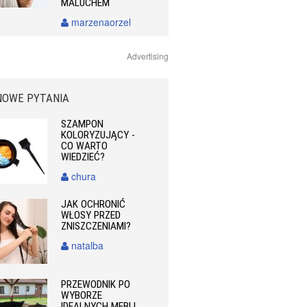
MALUCHEM
marzenaorzel
Advertising
NOWE PYTANIA
SZAMPON
KOLORYZUJĄCY -
CO WARTO
WIEDZIEĆ?
chura
JAK OCHRONIĆ
WŁOSY PRZED
ZNISZCZENIAMI?
natalba
PRZEWODNIK PO
WYBORZE
IDEALNYCH MEBLI