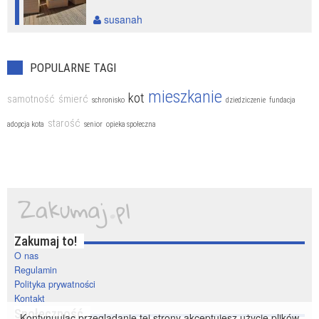
susanah
POPULARNE TAGI
mieszkanie
kot
samotność
śmierć
schronisko
dziedziczenie
fundacja
starość
adopcja kota
senior
opieka społeczna
Zakumaj to!
O nas
Regulamin
Polityka prywatności
Kontakt
Społeczność
Kontynuując przeglądanie tej strony akceptujesz użycie plików