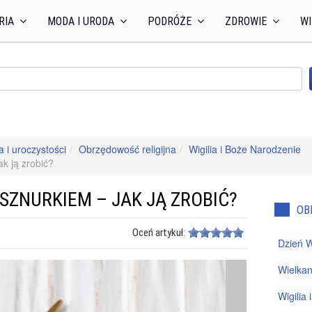
RIA
MODA I URODA
PODRÓŻE
ZDROWIE
WI
a i uroczystości
Obrzędowość religijna
Wigilia i Boże Narodzenie
k ją zrobić?
ZNURKIEM – JAK JĄ ZROBIĆ?
OB
Oceń artykuł:
Dzień W
Wielka
Wigilia