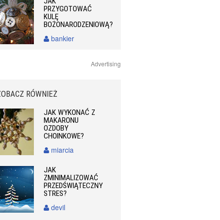
JAK
PRZYGOTOWAĆ
KULĘ
BOŻONARODZENIOWĄ?
bankier
Advertising
ZOBACZ RÓWNIEŻ
JAK WYKONAĆ Z
MAKARONU
OZDOBY
CHOINKOWE?
miarcia
JAK
ZMINIMALIZOWAĆ
PRZEDŚWIĄTECZNY
STRES?
devil