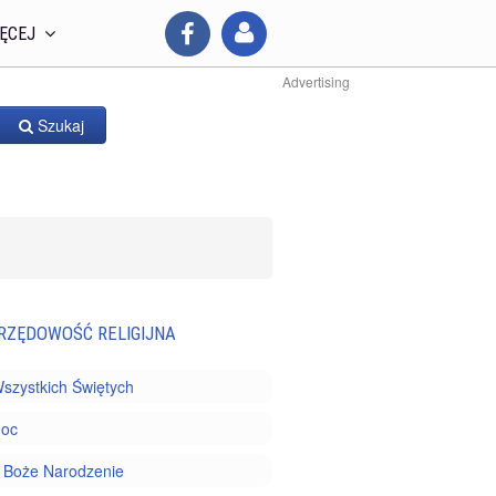
ĘCEJ
Advertising
Szukaj
RZĘDOWOŚĆ RELIGIJNA
szystkich Świętych
noc
 i Boże Narodzenie