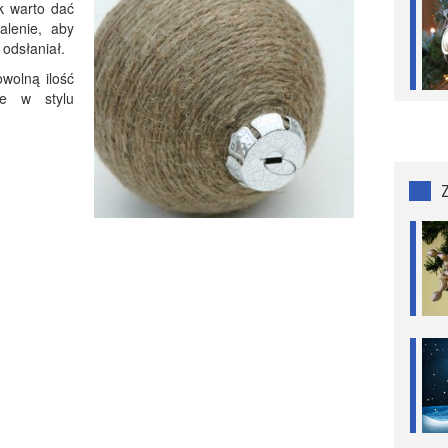
k warto dać
alenie, aby
 odsłaniał.
wolną ilość
ce w stylu