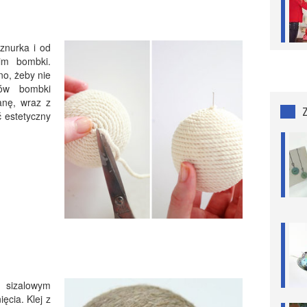
sznurka i od
im bombki.
no, żeby nie
ków bombki
anę, wraz z
 estetyczny
m sizalowym
ęcia. Klej z