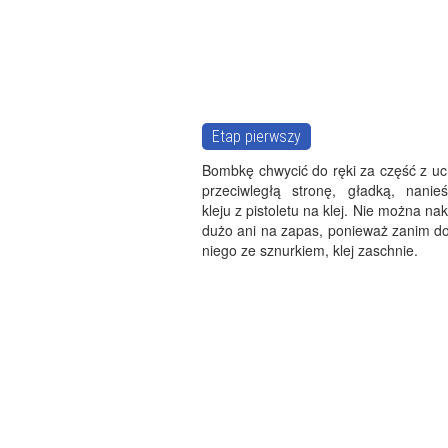
Etap pierwszy
Bombkę chwycić do ręki za część z u
przeciwległą stronę, gładką, nanie
kleju z pistoletu na klej. Nie można na
dużo ani na zapas, ponieważ zanim do
niego ze sznurkiem, klej zaschnie.