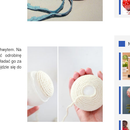
chwytem. Na
ść odrobinę
kładać go za
jdzie się do