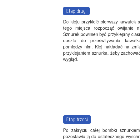
Etap drugi
Do kleju przykleić pierwszy kawałek 
tego miejsca rozpocząć owijanie n
Sznurek powinien być przyklejany cias
doszło do prześwitywania kawał
pomiędzy nim. Klej nakładać na zmi
przyklejaniem sznurka, żeby zachować
wygląd.
Etap trzeci
Po zakryciu całej bombki sznurkie
pozostawić ją do ostatecznego wyschni