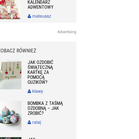
KALENDARZ
ADWENTOWY
mateussz
Advertising
ZOBACZ RÓWNIEŻ
JAK OZDOBIĆ
ŚWIĄTECZNĄ
KARTKĘ ZA
POMOCĄ
GUZIKÓW?
klawy
BOMBKA Z TAŚMĄ
OZDOBNĄ – JAK
ZROBIĆ?
rataj