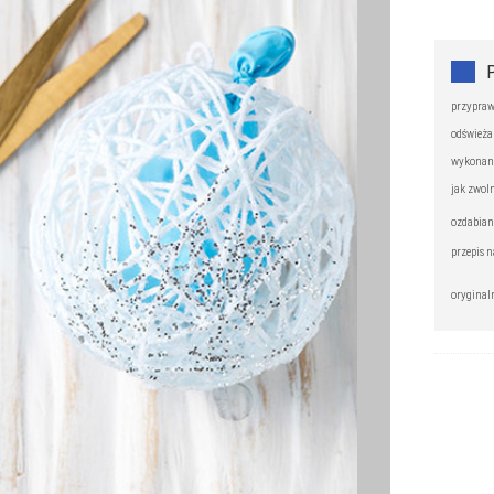
przypraw
odświeża
wykonani
jak zwoln
ozdabian
przepis n
oryginal