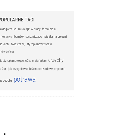
POPULARNE TAGI
a do piernika
mikołajki w pracy
farba biała
nie starych bombek
coś z niczego
książka na prezent
e kartki świątecznej
styropianowe stożki
ić w święta
orzechy
ie styropianowego stożka materiałem
a żur
jak przygotować bożonarodzeniowe potpourri
potrawa
na ozdoba