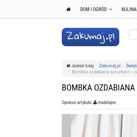
DOM I OGRÓD
KULINA
Jesteś tutaj
Zakumaj.pl
Święt
Bombka ozdabiana sznurkiem – ja
BOMBKA OZDABIANA S
Opiekun artykułu:
madelajne