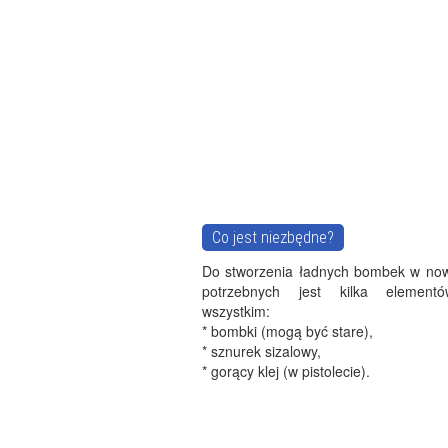
Co jest niezbędne?
Do stworzenia ładnych bombek w now
potrzebnych jest kilka element
wszystkim:
* bombki (mogą być stare),
* sznurek sizalowy,
* gorący klej (w pistolecie).