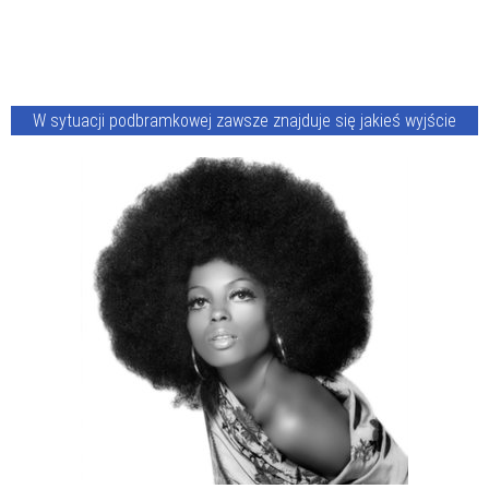
W sytuacji podbramkowej zawsze znajduje się jakieś wyjście