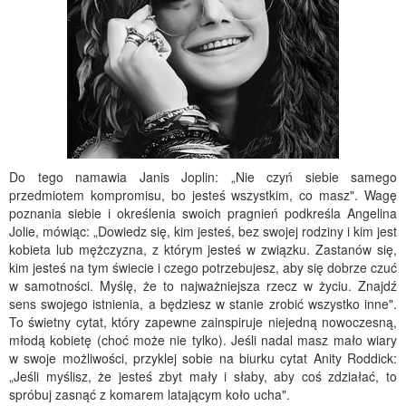
Do tego namawia Janis Joplin: „Nie czyń siebie samego
przedmiotem kompromisu, bo jesteś wszystkim, co masz". Wagę
poznania siebie i określenia swoich pragnień podkreśla Angelina
Jolie, mówiąc: „Dowiedz się, kim jesteś, bez swojej rodziny i kim jest
kobieta lub mężczyzna, z którym jesteś w związku. Zastanów się,
kim jesteś na tym świecie i czego potrzebujesz, aby się dobrze czuć
w samotności. Myślę, że to najważniejsza rzecz w życiu. Znajdź
sens swojego istnienia, a będziesz w stanie zrobić wszystko inne".
To świetny cytat, który zapewne zainspiruje niejedną nowoczesną,
młodą kobietę (choć może nie tylko). Jeśli nadal masz mało wiary
w swoje możliwości, przyklej sobie na biurku cytat Anity Roddick:
„Jeśli myślisz, że jesteś zbyt mały i słaby, aby coś zdziałać, to
spróbuj zasnąć z komarem latającym koło ucha".