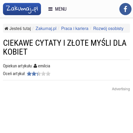
MENU
Jesteś tutaj
Zakumaj.pl
Praca i kariera
Rozwój osobisty
Pewność siebie i asertywność
Ciekawe cytaty i złote myśli dla kobiet
CIEKAWE CYTATY I ZŁOTE MYŚLI DLA
KOBIET
Opiekun artykułu:
emilcia
Oceń artykuł:
Advertising