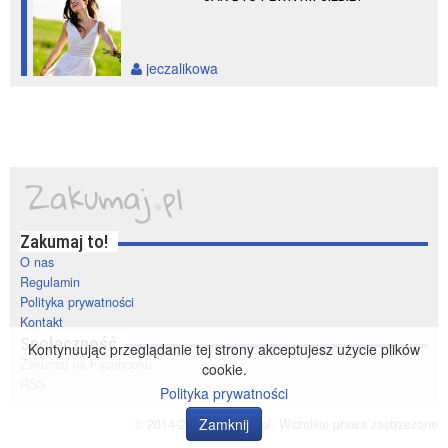
jeczalikowa
Zakumaj to!
O nas
Regulamin
Polityka prywatności
Kontakt
Społeczność
Kontynuując przeglądanie tej strony akceptujesz użycie plików
Zakumaj na Facebooku
cookie.
RSS
Polityka prywatności
Zamknij
© 2014-2020 zakumaj.pl. Wszelkie prawa zastrzeżone