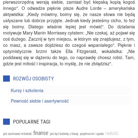
pierwszorzędną wersją siebie, zamiast być kiepską kopią kogoś
innego". O odwadze pięknie pisze Audre Lorde – amerykańska
aktywistka: „Kiedy mówimy, boimy się, że nasze słowa nie będą
usłyszane lub dobrze przyjęte. Jednak kiedy jesteśmy cicho, to też
się boimy. Dlatego właśnie lepiej jest mówić". Do działania
motywuje Mary Manin Morrissey cytatem: „Nie czekaj, aż pojawi się
coś dużego. Zacznij w tym miejscu, w którym się znajdujesz, z tym,
co masz, a zawsze dojdziesz do czegoś wspaniałego". Pięknie i
optymistycznie brzmi także Ella Fitzgerald, wokalistka: „Nie
poddawaj się w dążeniu do tego, co naprawdę chcesz robić. Tam,
gdzie jest miłość i inspiracja, to myślę, że nie zbłądzisz".
ROZWÓJ OSOBISTY
Kursy i szkolenia
Pewność siebie i asertywność
POPULARNE TAGI
finanse
radość
jak zachować młodość
jak być kobietą z klasą
pojednanie i zgoda