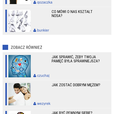
qozaczka
CO MÓWI O NAS KSZTAŁT
NOSA?
bunkier
ZOBACZ RÓWNIEŻ
JAK SPRAWIĆ, ŻEBY TWOJA
PAMIĘĆ BYŁA SPRAWNIEJSZA?
czuchaj
JAK ZOSTAĆ DOBRYM MĘŻEM?
wezyrek
JAK BYĆ PEWNYM SIEBIE?