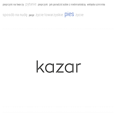
pytanie
pieprzyki na twarzy
pieprzyki
jak poradzić sobie z nieśmiałością
wklęsła szminka
pies
sposób na nudę
życie towarzyskie
życie
pasje