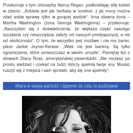
Przekonuje o tym chociażby Nancy Regan, podkreślając siłę kobiet
w zdaniu: „Kobieta jest jak herbata w torebce: z jej mocy można
zdać sobie sprawę tylko w gorącej wodzie". Inna sławna żona –
Martha Washington (żona Georga Washingtona) – przekonuje:
„Nauczyłam się z doświadczenia, że większa część naszego
szczęścia czy nieszczęścia zależy od naszych predyspozycji, a nie
od okoliczności”. O tym, że wszystko jest możliwe i nie ma barier,
pisze Jackie Joyner-Kersee: „Wiek nie jest barierą. Są tylko
ograniczenia, które umieszczasz w swoim umyśle”. Pamiętaj też o
słowach Diany Ross, amerykańskiej piosenkarki: „Nie możesz po
prostu siedzieć i czekać na ludzi, którzy spełnią twoje sny. Musisz
ruszyć się z miejsca i sam sprawić, aby się one spełniły".
Wiara w swoją wartość i dążenie do celu to podstawa!