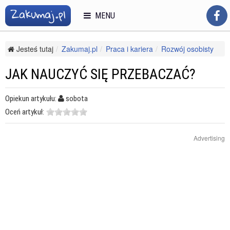
MENU
Jesteś tutaj
Zakumaj.pl
Praca i kariera
Rozwój osobisty
Pewność siebie i asertywność
Jak nauczyć się przebaczać?
JAK NAUCZYĆ SIĘ PRZEBACZAĆ?
Opiekun artykułu:
sobota
Oceń artykuł:
Advertising