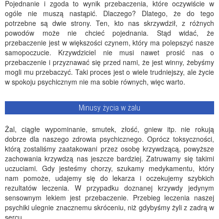
Pojednanie i zgoda to wynik przebaczenia, które oczywiście w
ogóle nie muszą nastąpić. Dlaczego? Dlatego, że do tego
potrzebne są dwie strony. Ten, kto nas skrzywdził, z różnych
powodów może nie chcieć pojednania. Stąd widać, że
przebaczenie jest w większości czynem, który ma polepszyć nasze
samopoczucie. Krzywdziciel nie musi nawet prosić nas o
przebaczenie i przyznawać się przed nami, że jest winny, żebyśmy
mogli mu przebaczyć. Taki proces jest o wiele trudniejszy, ale życie
w spokoju psychicznym nie ma sobie równych, więc warto.
Minusy życia w żalu
Żal, ciągłe wypominanie, smutek, złość, gniew itp. nie rokują
dobrze dla naszego zdrowia psychicznego. Oprócz toksyczności,
którą zostaliśmy zaatakowani przez osobę krzywdzącą, powyższe
zachowania krzywdzą nas jeszcze bardziej. Zatruwamy się takimi
uczuciami. Gdy jesteśmy chorzy, szukamy medykamentu, który
nam pomoże, udajemy się do lekarza i oczekujemy szybkich
rezultatów leczenia. W przypadku doznanej krzywdy jedynym
sensownym lekiem jest przebaczenie. Przebieg leczenia naszej
psychiki ulegnie znacznemu skróceniu, niż gdybyśmy żyli z zadrą w
sercu.