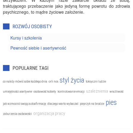
skrzywdzeni. W każdym razie zawarcie układu ze sobą,
traktującego przebaczenie jako jedyną formę powrotu do zdrowia
psychicznego, to mądre życiowe założenie.
ROZWÓJ OSOBISTY
Kursy i szkolenia
Pewność siebie i asertywność
POPULARNE TAGI
styl życia
co należy mówić sobie każdego dnia
orli nos
toksyczni ludzie
uzależnienia
umiejętności asertywne
osobowość kobiety
kontrolowanie emocji
wrażliwość
pies
jak wzmocnić swoją autoafirmację
dlaczego warto wybaczać
pieprzyk na brodzie
organizacja pracy
zaburzenia osobowości