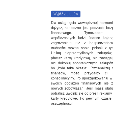
Wyjdź z długów
Dla osiągnięcia wewnętrznej harmoni
dążysz, konieczne jest poczucie bez
finansowego. Tymczasem w
współczesnych ludzi finanse kojar
zagrożeniem niż z bezpieczeńs
trudności można sobie jednak z ty
Unikaj nieprzemyślanych zakupów
płacisz kartą kredytową, nie zaciąga
nie dokonuj spontanicznych zakupów
bo „była taka okazja”. Przeanalizuj 
finansów, może przydałby ci s
konsolidacyjny. Po uporządkowaniu w
swoich obciążeń finansowych nie z
nowych zobowiązań. Jeśli masz słabą
potrafisz uwolnić się od presji reklam
karty kredytowe. Po pewnym czasie 
oszczędności.