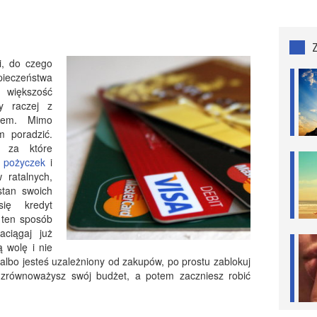
i, do czego
pieczeństwa
iększość
zy raczej z
twem. Mimo
m poradzić.
, za które
j
pożyczek
i
 ratalnych,
stan swoich
ię kredyt
 ten sposób
aciągaj już
 wolę i nie
y albo jesteś uzależniony od zakupów, po prostu zablokuj
zrównoważysz swój budżet, a potem zaczniesz robić