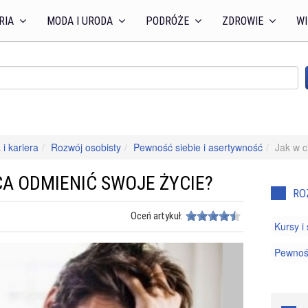
RIA
MODA I URODA
PODRÓŻE
ZDROWIE
WI
 i kariera
Rozwój osobisty
Pewność siebie i asertywność
Jak w c
CA ODMIENIĆ SWOJE ŻYCIE?
RO
Oceń artykuł:
Kursy i
Pewność