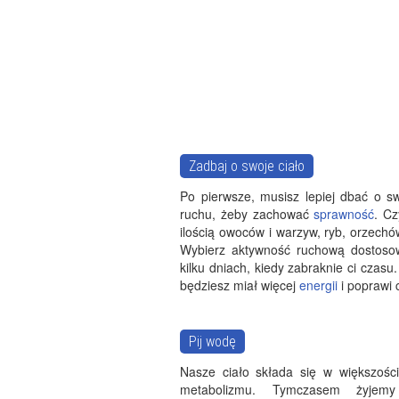
Zadbaj o swoje ciało
Po pierwsze, musisz lepiej dbać o sw
ruchu, żeby zachować
sprawność
. C
ilością owoców i warzyw, ryb, orzech
Wybierz aktywność ruchową dostosow
kilku dniach, kiedy zabraknie ci czasu
będziesz miał więcej
energii
i poprawi c
Pij wodę
Nasze ciało składa się w większośc
metabolizmu. Tymczasem żyjemy