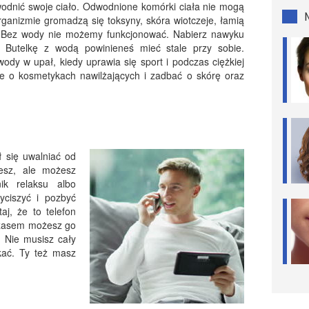
odnić swoje ciało. Odwodnione komórki ciała nie mogą
rganizmie gromadzą się toksyny, skóra wiotczeje, łamią
k. Bez wody nie możemy funkcjonować. Nabierz nawyku
. Butelkę z wodą powinieneś mieć stale przy sobie.
ody w upał, kiedy uprawia się sport i podczas ciężkiej
że o kosmetykach nawilżających i zadbać o skórę oraz
ł się uwalniać od
iesz, ale możesz
ik relaksu albo
yciszyć i pozbyć
aj, że to telefon
. Czasem możesz go
. Nie musisz cały
kać. Ty też masz