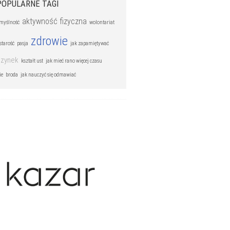
POPULARNE TAGI
aktywność fizyczna
myślność
wolontariat
zdrowie
starość
pasja
jak zapamiętywać
zynek
kształt ust
jak mieć rano więcej czasu
ie
broda
jak nauczyć się odmawiać