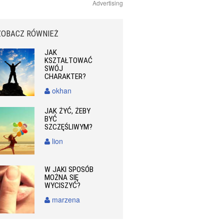
Advertising
ZOBACZ RÓWNIEŻ
JAK
KSZTAŁTOWAĆ
SWÓJ
CHARAKTER?
okhan
JAK ŻYĆ, ŻEBY
BYĆ
SZCZĘŚLIWYM?
lion
W JAKI SPOSÓB
MOŻNA SIĘ
WYCISZYĆ?
marzena