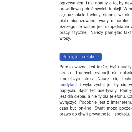
ogrzewaniem i nie dbamy o to, by naw
prawidłowo pełnić swoich funkcji. W o
się paznokcie i włosy, słabnie wzro
picia niegazowanej wody mineralnej
Szczególnie ważne jest uzupełnianie w
pracy fizycznej. Należy pamiętać tak
włosy.
Pamiętaj o relaksie
Bardzo ważne jest także, byś nauczy
stresu. Trudnych sytuacji nie unikn
zmniejszyć stres. Naucz się techn
medytacji
i wykorzystuj je, by się w
napięcia. Bądź też asertywny. Pamięt
jest dla ciebie, a nie ty dla telefonu
wyłączyć. Podobnie jest z Internetem
czas być on-line. Świat może pocze
prawo do chwili prywatności i spokoju.