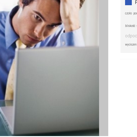
czoło
po
bliskość
odpoc
wyciszen