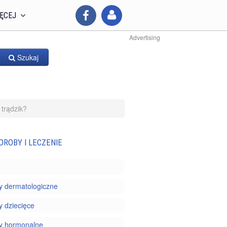
ĘCEJ
Advertising
Szukaj
 trądzik?
OROBY I LECZENIE
y dermatologiczne
 dziecięce
y hormonalne