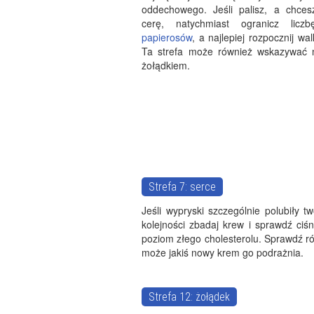
oddechowego. Jeśli palisz, a chces
cerę, natychmiast ogranicz licz
papierosów
, a najlepiej rozpocznij wa
Ta strefa może również wskazywać 
żołądkiem.
Strefa 7: serce
Jeśli wypryski szczególnie polubiły 
kolejności zbadaj krew i sprawdź ciśn
poziom złego cholesterolu. Sprawdź r
może jakiś nowy krem go podrażnia.
Strefa 12: żołądek