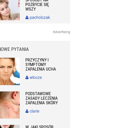
SPOSOBY NA
POZBYCIE SIĘ
WSZY
pacholczak
Advertising
NOWE PYTANIA
PRZYCZYNY I
SYMPTOMY
ZAPALENIA UCHA
wlocze
PODSTAWOWE
ZASADY LECZENIA
ZAPALENIA SKÓRY
clarie
W JAKI SPOSÓB