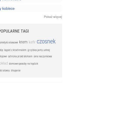
y kobiece
Pokaż więcej
y mężczyzn
y nowotworowe
POPULARNE TAGI
y oczu
czosnek
krem
kefir
smetyki aloesowe
y reumatyczne
tóp
kąpiel z krochmalem
grzybica jamy ustnej
y układu kostnego
 łojowe
ochrona przed słońcem
cera naczynkowa
okład
domowe sposoby na trądzik
 układu krążenia
ci aloesu
drapanie
y układu moczowego
y układu nerwowego
y układu oddechowego
y układu pokarmowego