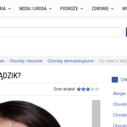
RIA
MODA I URODA
PODRÓŻE
ZDROWIE
WI
wie
Choroby i leczenie
Choroby dermatologiczne
Co mówi ci twój
ĄDZIK?
CH
Oceń artykuł:
Alergie
Chorob
Choroby
Chorob