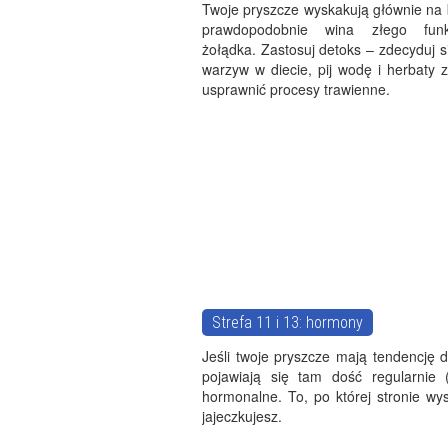
Twoje pryszcze wyskakują głównie na 
prawdopodobnie wina złego funk
żołądka. Zastosuj detoks – zdecyduj s
warzyw w diecie, pij wodę i herbaty 
usprawnić procesy trawienne.
Strefa 11 i 13: hormony
Jeśli twoje pryszcze mają tendencję 
pojawiają się tam dość regularnie
hormonalne. To, po której stronie wys
jajeczkujesz.