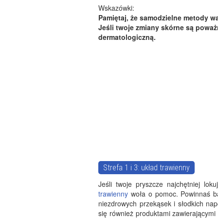
Wskazówki:
Pamiętaj, że samodzielne metody wal
Jeśli twoje zmiany skórne są poważn
dermatologiczną.
Strefa 1 i 3: układ trawienny
Jeśli twoje pryszcze najchętniej lok
trawienny
woła o pomoc. Powinnaś bar
niezdrowych przekąsek i słodkich n
się również produktami zawierającymi d