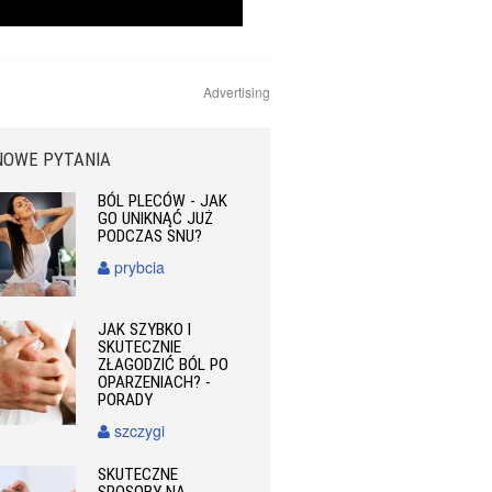
Advertising
NOWE PYTANIA
BÓL PLECÓW - JAK
GO UNIKNĄĆ JUŻ
PODCZAS SNU?
prybcia
JAK SZYBKO I
SKUTECZNIE
ZŁAGODZIĆ BÓL PO
OPARZENIACH? -
PORADY
szczygi
SKUTECZNE