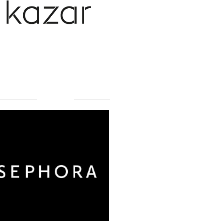
y weneryczne
y wieku podeszłego
y zakaźne
ca
oroby i bóle
wanie bólu i odporność
e i zabiegi
bienia
nia seksualne