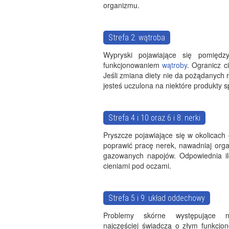
organizmu.
Strefa 2: wątroba
Wypryski pojawiające się pomię
funkcjonowaniem
wątroby
. Ogranicz c
Jeśli zmiana diety nie da pożądanych r
jesteś uczulona na niektóre produkty 
Strefa 4 i 10 oraz 6 i 8: nerki
Pryszcze pojawiające się w okolicach
poprawić pracę nerek, nawadniaj organ
gazowanych napojów. Odpowiednia i
cieniami pod oczami.
Strefa 5 i 9: układ oddechowy
Problemy skórne występujące n
najczęściej świadczą o złym funkcjo