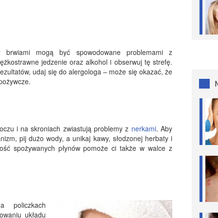
dzy brwiami mogą być spowodowane problemami z
iężkostrawne jedzenie oraz alkohol i obserwuj tę strefę.
ezultatów, udaj się do alergologa – może się okazać, że
spożywcze.
 oczu i na skroniach zwiastują problemy z
nerkami
. Aby
izm, pij dużo wody, a unikaj kawy, słodzonej herbaty i
lość spożywanych płynów pomoże ci także w walce z
a policzkach
nowaniu układu