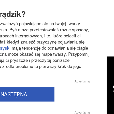
Chorob
Chorob
rądzik?
Chorob
zwalczyć pojawiające się na twojej twarzy
ienia. Być może przetestowałaś różne sposoby,
Cukrzy
ronach internetowych, i te, które polecił ci
Inne ch
aś kiedyś znaleźć przyczynę pojawiania się
ryski
mają tendencję do odnawiania się ciągle
Likwido
cna może okazać się mapa twarzy. Przypomnij
Operacj
ją ci pryszcze i przeczytaj poniższe
e źródła problemu to pierwszy krok do jego
Przezię
Zaburze
Advertising
NASTĘPNA
Advertising