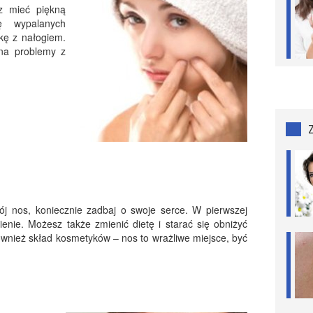
z mieć piękną
bę wypalanych
lkę z nałogiem.
na problemy z
twój nos, koniecznie zadbaj o swoje serce. W pierwszej
ienie. Możesz także zmienić dietę i starać się obniżyć
ównież skład kosmetyków – nos to wrażliwe miejsce, być