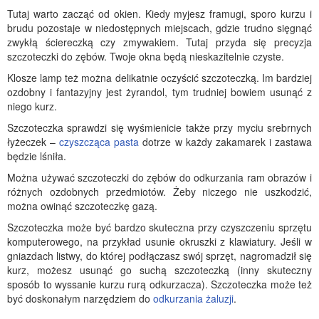
Tutaj warto zacząć od okien. Kiedy myjesz framugi, sporo kurzu i
brudu pozostaje w niedostępnych miejscach, gdzie trudno sięgnąć
zwykłą ściereczką czy zmywakiem. Tutaj przyda się precyzja
szczoteczki do zębów. Twoje okna będą nieskazitelnie czyste.
Klosze lamp też można delikatnie oczyścić szczoteczką. Im bardziej
ozdobny i fantazyjny jest żyrandol, tym trudniej bowiem usunąć z
niego kurz.
Szczoteczka sprawdzi się wyśmienicie także przy myciu srebrnych
łyżeczek –
czyszcząca pasta
dotrze w każdy zakamarek i zastawa
będzie lśniła.
Można używać szczoteczki do zębów do odkurzania ram obrazów i
różnych ozdobnych przedmiotów. Żeby niczego nie uszkodzić,
można owinąć szczoteczkę gazą.
Szczoteczka może być bardzo skuteczna przy czyszczeniu sprzętu
komputerowego, na przykład usunie okruszki z klawiatury. Jeśli w
gniazdach listwy, do której podłączasz swój sprzęt, nagromadził się
kurz, możesz usunąć go suchą szczoteczką (inny skuteczny
sposób to wyssanie kurzu rurą odkurzacza). Szczoteczka może też
być doskonałym narzędziem do
odkurzania żaluzji
.