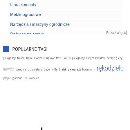
Inne elementy
Meble ogrodowe
Narzędzia i maszyny ogrodnicze
Pokaż więcej
Pielęgnacja ogrodu
Projektowanie ogrodu
POPULARNE TAGI
Rośliny doniczkowe
pielęgnacja fikusa
lipiec
złocienie
uprawa frezji
kalus
pielęgnacja ciętych kwiatów
odczyn gleby
Szkodniki i chwasty
rękodzieło
nawóz
stanowisko dla datury
bugenwilla
bratek
pielęgnacja bugenwilli
Uprawa kwiatów
jak pielęgnować lilie
kwiecień
Uprawa owoców
Uprawa ziół i warzyw