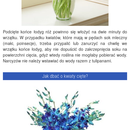
Podcięte końce łodyg róż powinno się włożyć na dwie minuty do
wrzątku. W przypadku kwiatów, które mają w pędach sok mleczny
(maki, poinsecje), trzeba przypalić lub zanurzyć na chwilę we
wrzątku końce łodyg, aby nie dopuścić do zakrzepnięcia soku na
powierzchni cięcia, gdyż wtedy roślina nie mogłaby pobierać wody.
Narcyzów nie należy wstawiać do wody razem z tulipanami.
Jak dbać o kwiaty cięte?