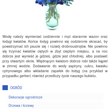
Wodę należy wymieniać codziennie i myć starannie wazon oraz
łodygi kwiatów. Końce łodyg powinno się codziennie skracać, by
powstrzymać ich psucie się i rozwój drobnoustrojów. Nie powinno
się trzymać kwiatów ciętych w zbyt ciepłym miejscu, a na noc
dobrze jest wynieść je gdzieś, gdzie jest chłodniej, albo postawić
przy otwartym oknie. Więdnącym kwiatom dobrze robi także kąpiel
w zimnej wodzie. Dodawanie do wody aspiryny, cukru, kwasku
cytrynowego albo wkładanie zapałek do łodyg (na przykład w
przypadku gerber) również przedłuży życie naszego bukietu.
OGRÓD
Dekoracje ogrodnicze
Drzewa i krzewy