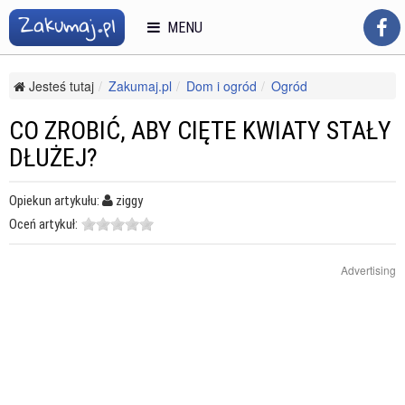
MENU
Jesteś tutaj
Zakumaj.pl
Dom i ogród
Ogród
Uprawa kwiatów
Co zrobić, aby cięte kwiaty stały dłużej?
CO ZROBIĆ, ABY CIĘTE KWIATY STAŁY
DŁUŻEJ?
Opiekun artykułu:
ziggy
Oceń artykuł:
Advertising