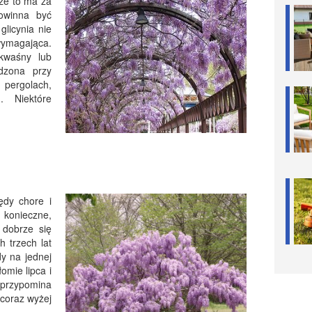
cze to ma za
powinna być
glicynia nie
ymagająca.
kwaśny lub
dzona przy
pergolach,
. Niektóre
ędy chore i
t konieczne,
 dobrze się
h trzech lat
y na jednej
łomie lipca i
a, przypomina
ę coraz wyżej