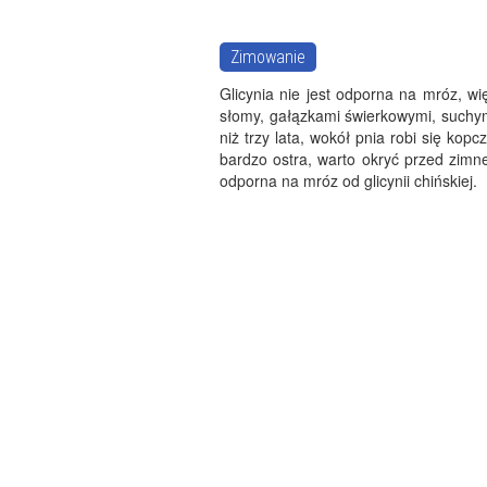
Zimowanie
Glicynia nie jest odporna na mróz, w
słomy, gałązkami świerkowymi, suchym
niż trzy lata, wokół pnia robi się kop
bardzo ostra, warto okryć przed zimnem
odporna na mróz od glicynii chińskiej.