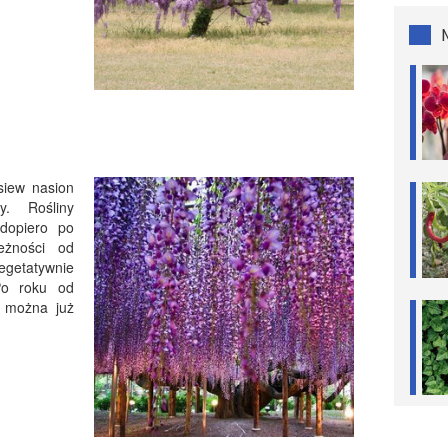
siew nasion
y. Rośliny
 dopiero po
eżności od
egetatywnie
Po roku od
 można już