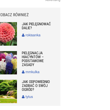
ZOBACZ RÓWNIEŻ
JAK PIELĘGNOWAĆ
DALIE?
rokisanka
PIELĘGNACJA
HIACYNTÓW –
PODSTAWOWE
ZASADY
mmkulka
JAK ODPOWIEDNIO
ZADBAĆ O SWÓJ
OGRÓD?
tytus