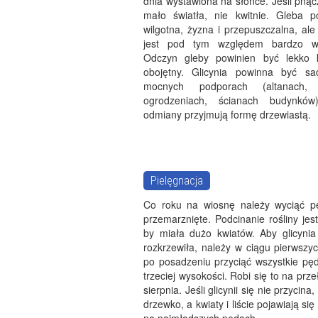
dnia wystawiona na słońce. Jeśli pną
mało światła, nie kwitnie. Gleba 
wilgotna, żyzna i przepuszczalna, ale 
jest pod tym względem bardzo w
Odczyn gleby powinien być lekko 
obojętny. Glicynia powinna być sa
mocnych podporach (altanach, 
ogrodzeniach, ścianach budynków)
odmiany przyjmują formę drzewiastą.
Pielęgnacja
Co roku na wiosnę należy wyciąć p
przemarznięte. Podcinanie rośliny jes
by miała dużo kwiatów. Aby glicynia
rozkrzewiła, należy w ciągu pierwszyc
po posadzeniu przyciąć wszystkie pęd
trzeciej wysokości. Robi się to na prze
sierpnia. Jeśli glicynii się nie przycin
drzewko, a kwiaty i liście pojawiają si