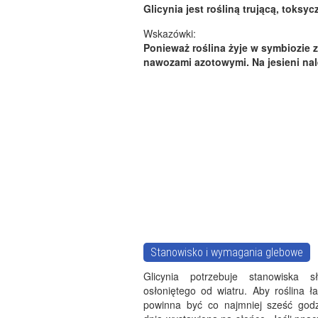
Glicynia jest rośliną trującą, toksy
Wskazówki:
Ponieważ roślina żyje w symbiozie 
nawozami azotowymi. Na jesieni na
Stanowisko i wymagania glebowe
Glicynia potrzebuje stanowiska sł
osłoniętego od wiatru. Aby roślina ła
powinna być co najmniej sześć god