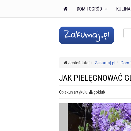
DOM I OGRÓD
KULINA
Jesteś tutaj
Zakumaj.pl
Dom i
JAK PIELĘGNOWAĆ GL
Opiekun artykułu:
goklub