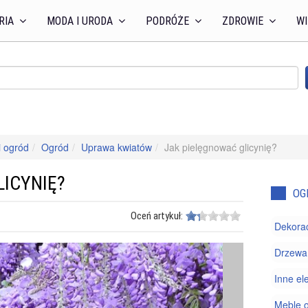
RIA
MODA I URODA
PODRÓŻE
ZDROWIE
WI
 ogród
Ogród
Uprawa kwiatów
Jak pielęgnować glicynię?
ICYNIĘ?
OG
Oceń artykuł:
Dekorac
Drzewa 
Inne el
Meble 