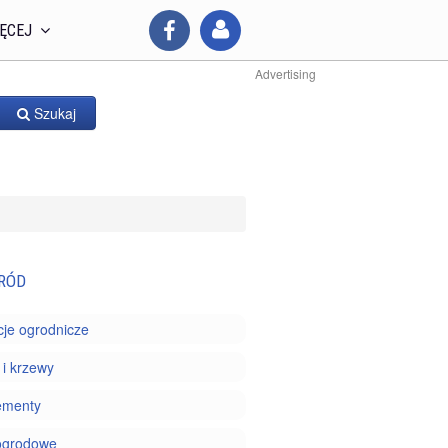
ĘCEJ
Advertising
Szukaj
RÓD
je ogrodnicze
i krzewy
ementy
ogrodowe