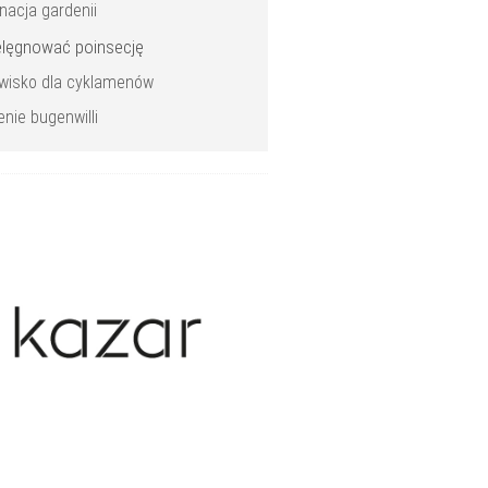
nacja gardenii
ielęgnować poinsecję
wisko dla cyklamenów
enie bugenwilli