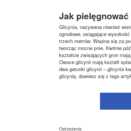
Jak pielęgnować 
Glicynia, nazywana również wist
ogrodowe, osiągające wysokość 
trzech metrów. Wspina się za p
tworząc mocne pnie. Kwitnie póź
kształcie zwisających gron mają b
Owoce glicynii mają kształt sp
dwa gatunki glicynii – glicynia k
glicynię, dowiesz się z tego arty
Ostrzeżenia: