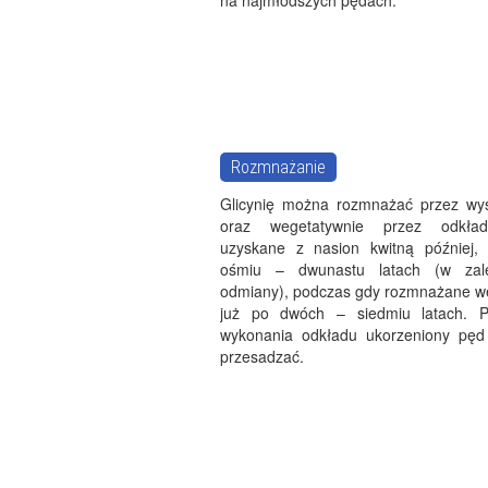
na najmłodszych pędach.
Rozmnażanie
Glicynię można rozmnażać przez wy
oraz wegetatywnie przez odkład
uzyskane z nasion kwitną później,
ośmiu – dwunastu latach (w zal
odmiany), podczas gdy rozmnażane w
już po dwóch – siedmiu latach. 
wykonania odkładu ukorzeniony pęd
przesadzać.