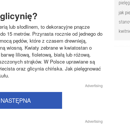
pielęg
glicynię?
jak p
stano
erią lub słodlinem, to dekoracyjne pnącze
kwitni
do 15 metrów. Przyrasta rocznie od jednego do
omocą pędów, które z czasem drewnieją,
ną wiosną. Kwiaty zebrane w kwiatostan o
arwę liliową, fioletową, białą lub różową.
łaszczonych strąków. W Polsce uprawiane są
wiecista oraz glicynia chińska. Jak pielęgnować
kułu.
Advertising
NASTĘPNA
Advertising