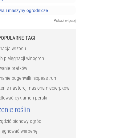
ia i maszyny ogrodnicze
Pokaż więcej
acja ogrodu
owanie ogrodu
POPULARNE TAGI
 doniczkowe
gnacja wrzosu
ki i chwasty
b pielęgnacji winogron
wanie bratków
 kwiatów
nanie bugenwilli
hippeastrum
 owoców
enie nasturcji
nasiona niecierpków
ziół i warzyw
odlewać cyklamen perski
enie roślin
rządzić pionowy ogród
ielęgnować werbenę