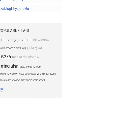
 zabiegi fryzjerskie
POPULARNE TAGI
pon
farba do włosów
prosta grzywka
pokrzywa
a kolorować włosy kredą
ruszka
maska do włosów
 mineralna
zabezpieczenie skóry
arbowanie włosów
kreda do włosów
zabieg chemiczny
la cienkich włosów
zmywanie szamponetki
sy