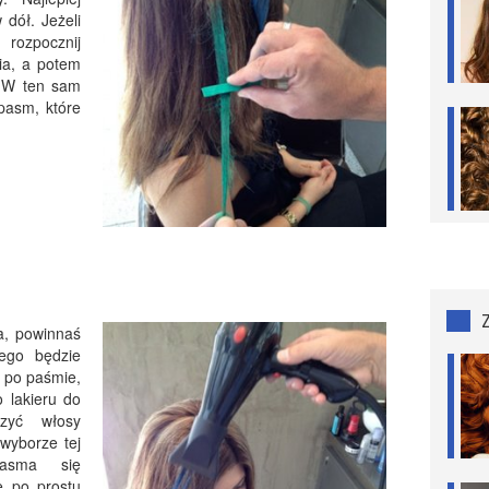
 dół. Jeżeli
ozpocznij
nia, a potem
. W ten sam
pasm, które
a, powinnaś
tego będzie
ą po paśmie,
 lakieru do
zyć włosy
 wyborze tej
pasma się
e po prostu