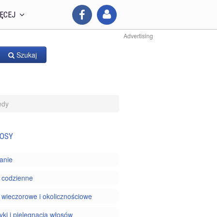
ĘCEJ
Advertising
Szukaj
edy
OSY
anie
 codzienne
 wieczorowe i okolicznościowe
ki i pielęgnacja włosów