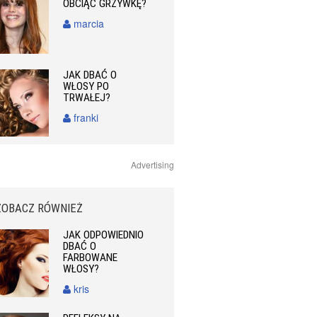
OBCIĄĆ GRZYWKĘ?
marcia
JAK DBAĆ O
WŁOSY PO
TRWAŁEJ?
franki
Advertising
ZOBACZ RÓWNIEŻ
JAK ODPOWIEDNIO
DBAĆ O
FARBOWANE
WŁOSY?
kris