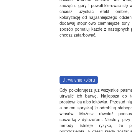
zacząć u góry i powoli kierować się w
chcesz uzyskać efekt ombre, r
koloryzację od najjaśniejszego odcie
dodawaj stopniowo ciemniejsze tony
sposób pomaluj każde z następnych 
chcesz zafarbować.
Utrwalanie koloru
Gdy pokolorujesz już wszystkie pasm
utrwalić ich barwę. Najlepsza do 
prostownica albo lokówka. Przesuń ni
a potem spryskaj je odrobiną słabego
włosów. Możesz również podsus
suszarką z dyfuzorem. Niestety, przy
metody istnieje ryzyko, że 
porozdzielają, a część kredy zostani