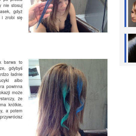
 nie stosuj
asek, gdyż
i zrobi się
k barwa to
ze, gdybyś
rdzo ładnie
ucyki albo
ura powinna
 okazji może
starczy, że
ma krótkie,
sy, a potem
przywrócisz