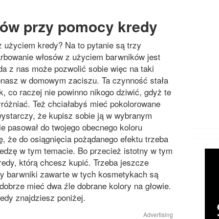
ów przy pomocy kredy
z użyciem kredy? Na to pytanie są trzy
Farbowanie włosów z użyciem barwników jest
da z nas może pozwolić sobie więc na taki
onasz w domowym zaciszu. Ta czynność stała
, co raczej nie powinno nikogo dziwić, gdyż te
yróżniać. Też chciałabyś mieć pokolorowane
wystarczy, że kupisz sobie ją w wybranym
ie pasował do twojego obecnego koloru
, że do osiągnięcia pożądanego efektu trzeba
edzę w tym temacie. Bo przecież istotny w tym
kredy, którą chcesz kupić. Trzeba jeszcze
iby barwniki zawarte w tych kosmetykach są
 dobrze mieć dwa źle dobrane kolory na głowie.
edy znajdziesz poniżej.
Advertising