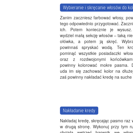
Wybieranie i skręcanie włosów do kol
Zanim zaczniesz farbować włosy, pow
tego odpowiednio przygotować. Zaczni
ich. Potem koniecznie je wysusz.
wydziel małą sekcję włosów – taką ni
ołówka, a potem ją skręć. Wyb
powinnaś spryskać wodą. Ten kr
pominąć wszystkie posiadaczki włos
oraz z rozdwojonymi końcówkami
powinny kolorować mokre pasma. D
uda im się zachować kolor na dłużej
zaś powinny nakładać kredę na suche 
Nakładanie kredy
Nakładaj kredę, skręcając pasmo raz 
w drugą stronę. Wykonuj przy tym ru
chciała wetrzeć barwnik we włosy.