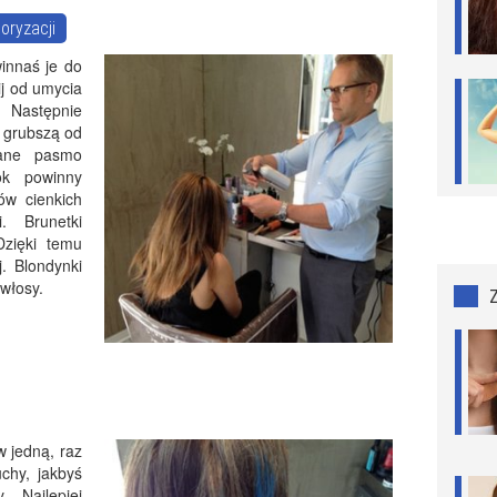
oryzacji
innaś je do
j od umycia
 Następnie
e grubszą od
rane pasmo
ok powinny
ów cienkich
. Brunetki
zięki temu
. Blondynki
włosy.
w jedną, raz
chy, jakbyś
 Najlepiej