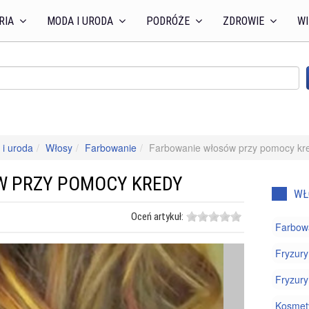
RIA
MODA I URODA
PODRÓŻE
ZDROWIE
WI
i uroda
Włosy
Farbowanie
Farbowanie włosów przy pomocy kr
W PRZY POMOCY KREDY
WŁ
Oceń artykuł:
Farbow
Fryzury
Fryzury
Kosmety