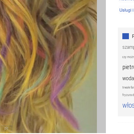
Usługi i
szam
czy możn
piet
woda
trwałe f
fryzura d
wło