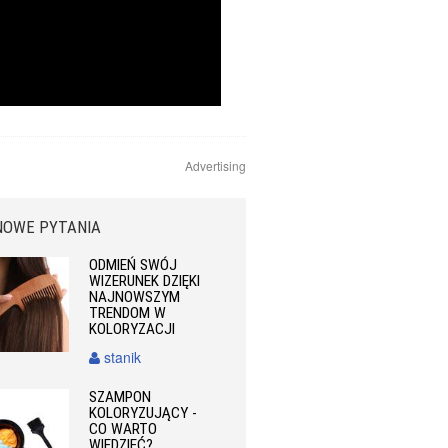
Advertising
NOWE PYTANIA
ODMIEŃ SWÓJ
WIZERUNEK DZIĘKI
NAJNOWSZYM
TRENDOM W
KOLORYZACJI
stanik
SZAMPON
KOLORYZUJĄCY -
CO WARTO
WIEDZIEĆ?