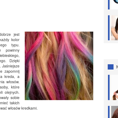
obrze jest
każdy kolor
dego typu.
ów powinny
bieskiego,
go. Dzięki
. Jaśniejsze
e zapomnij
ła kreda, a
nia włosów.
soby, które
i olejnych.
owały sobie
 mieć takich
bować włosów kredkami.