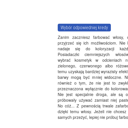
Wybór odpowiedniej kredy
Zanim zaczniesz farbować włosy, d
przyjrzeć się ich możliwościom. Nie 
nadaje się do koloryzacji każ
Posiadaczki ciemniejszych włos
wybrać kosmetyk w odcieniach nie
zielonego, czerwonego albo różowe
temu uzyskają bardziej wyrazisty efekt
barwy mogą być mniej widoczne. Ni
również o tym, że nie jest to zwyk
przeznaczona wyłącznie do kolorowa
Nie jest specjalnie droga, ale są o
próbowały używać zamiast niej pastel
No cóż... Z pewnością trwale zafarb
dzięki temu włosy. Jeżeli nie chcesz
samych przeżyć, lepiej nie próbuj far