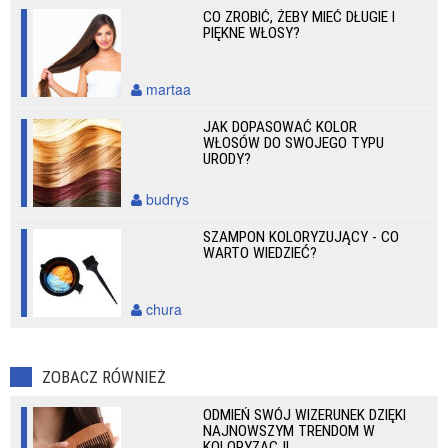
CO ZROBIĆ, ŻEBY MIEĆ DŁUGIE I
PIĘKNE WŁOSY?
martaa
JAK DOPASOWAĆ KOLOR
WŁOSÓW DO SWOJEGO TYPU
URODY?
budrys
SZAMPON KOLORYZUJĄCY - CO
WARTO WIEDZIEĆ?
chura
ZOBACZ RÓWNIEŻ
ODMIEŃ SWÓJ WIZERUNEK DZIĘKI
NAJNOWSZYM TRENDOM W
KOLORYZACJI