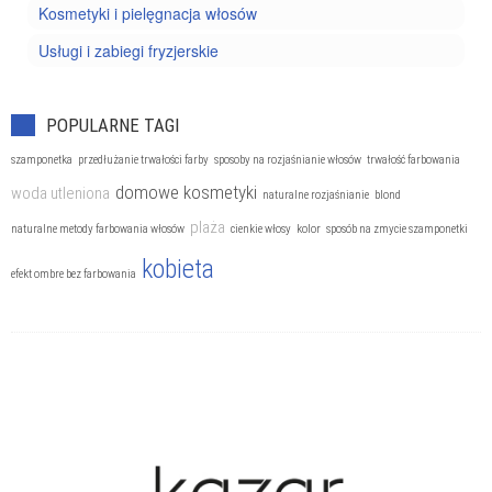
Kosmetyki i pielęgnacja włosów
Usługi i zabiegi fryzjerskie
POPULARNE TAGI
szamponetka
przedłużanie trwałości farby
sposoby na rozjaśnianie włosów
trwałość farbowania
domowe kosmetyki
woda utleniona
naturalne rozjaśnianie
blond
plaża
naturalne metody farbowania włosów
cienkie włosy
kolor
sposób na zmycie szamponetki
kobieta
efekt ombre bez farbowania