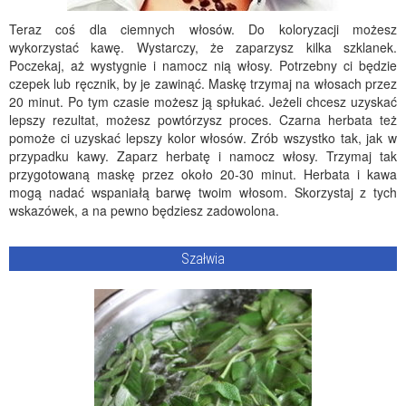
Teraz coś dla ciemnych włosów. Do koloryzacji możesz
wykorzystać kawę. Wystarczy, że zaparzysz kilka szklanek.
Poczekaj, aż wystygnie i namocz nią włosy. Potrzebny ci będzie
czepek lub ręcznik, by je zawinąć. Maskę trzymaj na włosach przez
20 minut. Po tym czasie możesz ją spłukać. Jeżeli chcesz uzyskać
lepszy rezultat, możesz powtórzysz proces. Czarna herbata też
pomoże ci uzyskać lepszy kolor włosów. Zrób wszystko tak, jak w
przypadku kawy. Zaparz herbatę i namocz włosy. Trzymaj tak
przygotowaną maskę przez około 20-30 minut. Herbata i kawa
mogą nadać wspaniałą barwę twoim włosom. Skorzystaj z tych
wskazówek, a na pewno będziesz zadowolona.
Szałwia