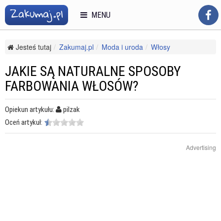
MENU
Jesteś tutaj
Zakumaj.pl
Moda i uroda
Włosy
Farbowanie
Jakie są naturalne sposoby farbowania włosów?
JAKIE SĄ NATURALNE SPOSOBY
FARBOWANIA WŁOSÓW?
Opiekun artykułu:
pilzak
Oceń artykuł:
Advertising