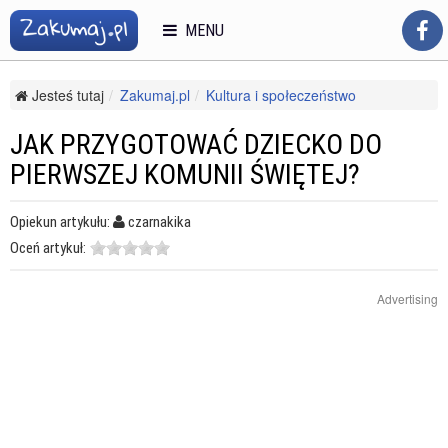
MENU
Jesteś tutaj
Zakumaj.pl
Kultura i społeczeństwo
Religie i duchowość
Katolicyzm
Jak przygotować dziecko do Pierwszej Komunii Świętej?
JAK PRZYGOTOWAĆ DZIECKO DO
PIERWSZEJ KOMUNII ŚWIĘTEJ?
Opiekun artykułu:
czarnakika
Oceń artykuł:
Advertising