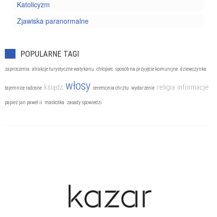
Katolicyzm
Zjawiska paranormalne
POPULARNE TAGI
zaproszenia
atrakcje turystyczne watykanu
chłopiec
sposób na przyjęcie komunijne
dziewczynka
włosy
ksiądz
religia
informacje
tajemnice radosne
ceremonia chrztu
wydarzenie
papież jan paweł ii
maskotka
zasady spowiedzi