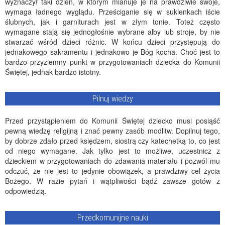
wyznaczył taki dzień, w którym mianuje je na prawdziwie swoje,
wymaga ładnego wyglądu. Prześciganie się w sukienkach iście
ślubnych, jak i garniturach jest w złym tonie. Toteż często
wymagane stają się jednogłośnie wybrane alby lub stroje, by nie
stwarzać wśród dzieci różnic. W końcu dzieci przystępują do
jednakowego sakramentu i jednakowo je Bóg kocha. Choć jest to
bardzo przyziemny punkt w przygotowaniach dziecka do Komunii
Świętej, jednak bardzo istotny.
Pilnuj wiedzy
Przed przystąpieniem do Komunii Świętej dziecko musi posiąść
pewną wiedzę religijną i znać pewny zasób modlitw. Dopilnuj tego,
by dobrze zdało przed księdzem, siostrą czy katechetką to, co jest
od niego wymagane. Jak tylko jest to możliwe, uczestnicz z
dzieckiem w przygotowaniach do zdawania materiału i pozwól mu
odczuć, że nie jest to jedynie obowiązek, a prawdziwy cel życia
Bożego. W razie pytań i wątpliwości bądź zawsze gotów z
odpowiedzią.
Przedkomunijne nauki