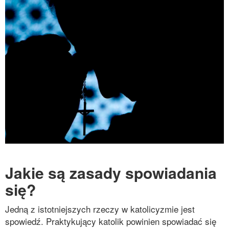
Jakie są zasady spowiadania
się?
Jedną z istotniejszych rzeczy w katolicyzmie jest
spowiedź. Praktykujący katolik powinien spowiadać się