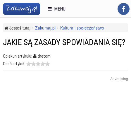
MENU
Jesteś tutaj
Zakumaj.pl
Kultura i społeczeństwo
Religie i duchowość
Katolicyzm
Jakie są zasady spowiadania się?
JAKIE SĄ ZASADY SPOWIADANIA SIĘ?
Opiekun artykułu:
thetom
Oceń artykuł:
Advertising