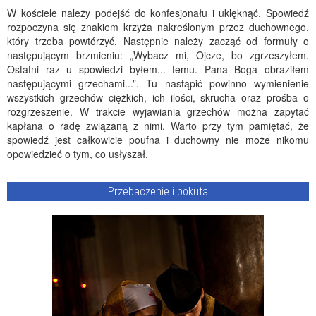
W kościele należy podejść do konfesjonału i uklęknąć. Spowiedź
rozpoczyna się znakiem krzyża nakreślonym przez duchownego,
który trzeba powtórzyć. Następnie należy zacząć od formuły o
następującym brzmieniu: „Wybacz mi, Ojcze, bo zgrzeszyłem.
Ostatni raz u spowiedzi byłem... temu. Pana Boga obraziłem
następującymi grzechami...”. Tu nastąpić powinno wymienienie
wszystkich grzechów ciężkich, ich ilości, skrucha oraz prośba o
rozgrzeszenie. W trakcie wyjawiania grzechów można zapytać
kapłana o radę związaną z nimi. Warto przy tym pamiętać, że
spowiedź jest całkowicie poufna i duchowny nie może nikomu
opowiedzieć o tym, co usłyszał.
Przebaczenie i pokuta