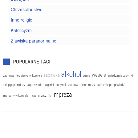
Chrześcijaństwo
Inne religie
Katolicyzm
Zjawiska paranormalne
POPULARNE TAGI
alkohol
wesele
zabawka
zachowanie dziecka w kościele
suma
zwiedzanie bazyliki
sklep papierniczy
zaproszenie dla gości
budynek
zachowanie na mszy
zalecenie po spowiedzi
impreza
maluchy w kościele
msza
grzesznik