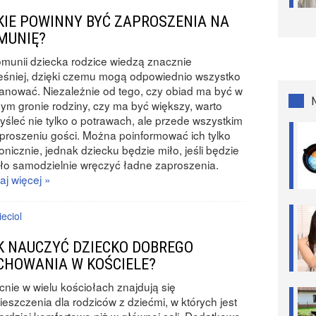
KIE POWINNY BYĆ ZAPROSZENIA NA
MUNIĘ?
munii dziecka rodzice wiedzą znacznie
śniej, dzięki czemu mogą odpowiednio wszystko
anować. Niezależnie od tego, czy obiad ma być w
łym gronie rodziny, czy ma być większy, warto
śleć nie tylko o potrawach, ale przede wszystkim
proszeniu gości. Można poinformować ich tylko
fonicznie, jednak dziecku będzie miło, jeśli będzie
o samodzielnie wręczyć ładne zaproszenia.
aj więcej »
eciol
K NAUCZYĆ DZIECKO DOBREGO
CHOWANIA W KOŚCIELE?
nie w wielu kościołach znajdują się
eszczenia dla rodziców z dziećmi, w których jest