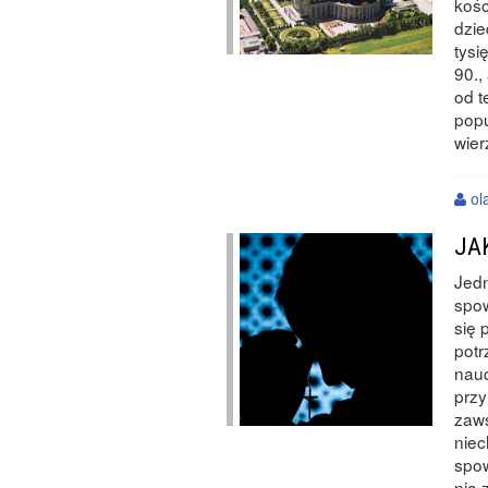
kośc
dzie
tysi
90.,
od t
popu
wie
ol
JA
Jedn
spow
się 
potr
nauc
przy
zaws
niec
spow
nią 