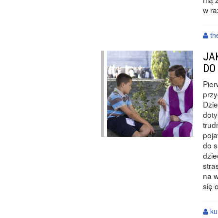
w ra
th
JA
DO
Pier
przy
Dzie
doty
trud
poja
do s
dzie
stra
na w
się 
ku