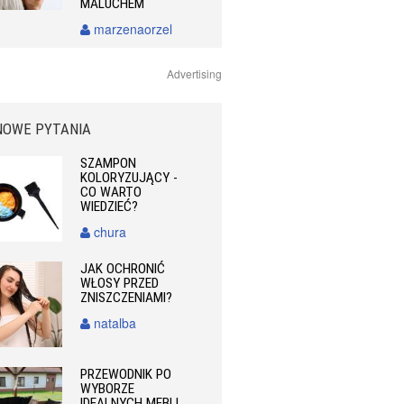
MALUCHEM
marzenaorzel
Advertising
NOWE PYTANIA
SZAMPON
KOLORYZUJĄCY -
CO WARTO
WIEDZIEĆ?
chura
JAK OCHRONIĆ
WŁOSY PRZED
ZNISZCZENIAMI?
natalba
PRZEWODNIK PO
WYBORZE
IDEALNYCH MEBLI