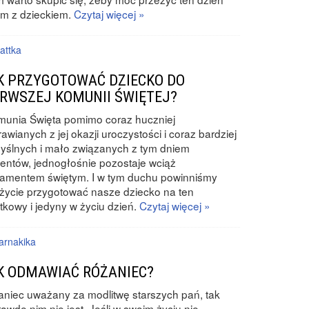
m z dzieckiem.
Czytaj więcej »
attka
K PRZYGOTOWAĆ DZIECKO DO
ERWSZEJ KOMUNII ŚWIĘTEJ?
munia Święta pomimo coraz huczniej
awianych z jej okazji uroczystości i coraz bardziej
ślnych i mało związanych z tym dniem
entów, jednogłośnie pozostaje wciąż
ramentem świętym. I w tym duchu powinniśmy
życie przygotować nasze dziecko na ten
tkowy i jedyny w życiu dzień.
Czytaj więcej »
arnakika
K ODMAWIAĆ RÓŻANIEC?
niec uważany za modlitwę starszych pań, tak
awdę nim nie jest. Jeśli w swoim życiu nie