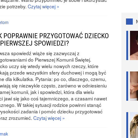
zie potrzeby.
Czytaj więcej »
etom
K POPRAWNIE PRZYGOTOWAĆ DZIECKO
 PIERWSZEJ SPOWIEDZI?
wsza spowiedź wiąże się zazwyczaj z
gotowaniami do Pierwszej Komunii Świętej.
cko uczy się wtedy wielu nowych rzeczy, które
kają przede wszystkim sfery duchowej i mogą być
ne dla kilkulatka. Pytania: po co, dlaczego, czemu,
wiają się niezwykle często, zarówno w odniesieniu
amej komunii, jak i spowiedzi, która dla wielu
ci jawi się jako coś tajemniczego, a czasami nawet
sznego. W takiej sytuacji rodzice powinni stanąć
ysokości zadania i pomóc dziecku przygotować
oraz zrozumieć.
Czytaj więcej »
mak