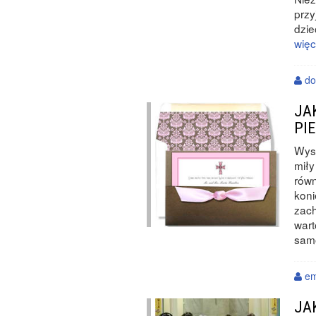
przy
dzie
więc
do
JA
PI
Wysł
miły
równ
koni
zac
wart
sam
em
JA