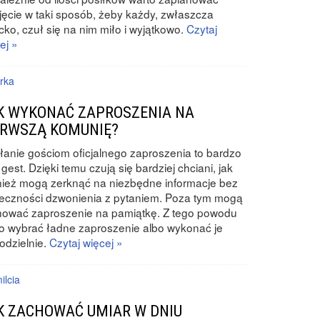
jęcie w taki sposób, żeby każdy, zwłaszcza
cko, czuł się na nim miło i wyjątkowo.
Czytaj
ej »
rka
K WYKONAĆ ZAPROSZENIA NA
ERWSZĄ KOMUNIĘ?
anie gościom oficjalnego zaproszenia to bardzo
 gest. Dzięki temu czują się bardziej chciani, jak
ież mogą zerknąć na niezbędne informacje bez
eczności dzwonienia z pytaniem. Poza tym mogą
hować zaproszenie na pamiątkę. Z tego powodu
o wybrać ładne zaproszenie albo wykonać je
odzielnie.
Czytaj więcej »
ilcia
K ZACHOWAĆ UMIAR W DNIU