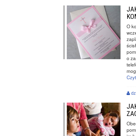
JA
KO
O ko
wcze
zapl
ścis
pomy
o za
tele
mogł
Czyt
dzi
JA
ZA
Obec
pomi