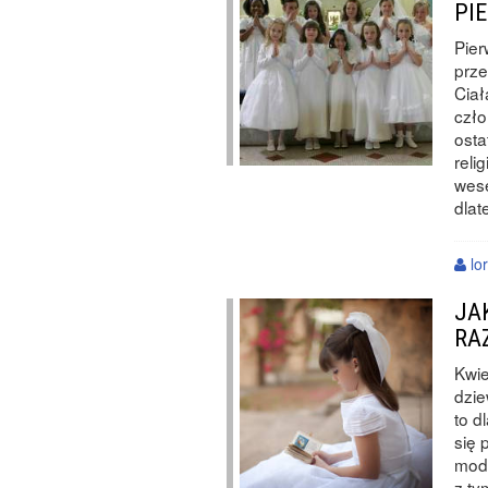
PI
Pier
prze
Ciał
czło
osta
reli
wese
dlat
lo
JA
RA
Kwie
dzie
to d
się 
modl
z ty