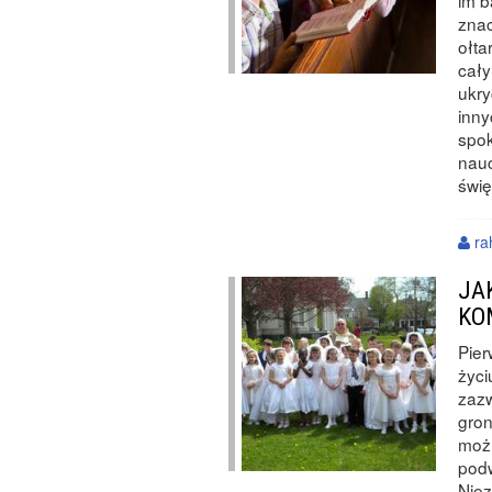
im b
znac
ołta
cały
ukry
inny
spok
nauc
świ
ra
JA
KO
Pier
życi
zaz
gron
możl
podw
Niez