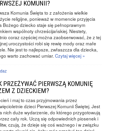
ERWSZEJ KOMUNII?
wsza Komunia Święta to z założenia wielkie
życie religijne, ponieważ w momencie przyjęcia
a Bożego dziecko staje się pełnoprawnym
nkiem wspólnoty chrześcijańskiej. Niestety,
tnio coraz częściej można zaobserwować, że z tej
gijnej uroczystości robi się rewię mody oraz małe
le. Nie jest to najlepsze, zwłaszcza dla dziecka,
ego warto zachować umiar.
Czytaj więcej »
rdaz
K PRZEŻYWAĆ PIERWSZĄ KOMUNIĘ
ZEM Z DZIECKIEM?
cień i maj to czas przyjmowania przez
więcioletnie dzieci Pierwszej Komunii Świętej. Jest
la nich duże wydarzenie, do którego przygotowują
przez cały rok. Uczą się odpowiednich piosenek i
itw, czują, że dzieje się coś ważnego i w związku
m warto skupić się, żeby móc przeżyć ten dzień