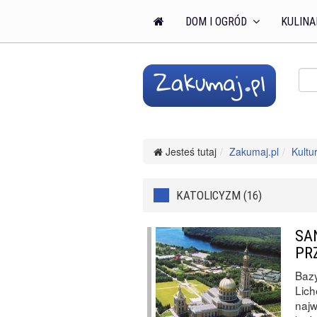
DOM I OGRÓD
KULINA
Jesteś tutaj
Zakumaj.pl
Kultu
KATOLICYZM (16)
SA
PR
Bazy
Lich
najw