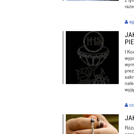
raze
ag
JA
PI
I Ko
wypr
wymy
prez
sak
nale
wyją
cz
JA
Róża
napr