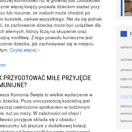
ardziej komfortowo niż w głównej sali. Dodatkowo
znie więcej księży pozwala dzieciom siadać przy
rzu lub rozumie, że maluch może chodzić po
m kościele, ciekaw wszystkiego. Nie da się jednak
ć, że zachowanie dziecka może być uciążliwe dla
ch wiernych, którzy liczą na skupienie oraz
ojną modlitwę. Z tego powodu konieczne jest
zenie dziecka, jak zachowywać się w miejscu
apartame
ętym.
Czytaj więcej »
zachowan
him
pierwsza
K PRZYGOTOWAĆ MIŁE PRZYJĘCIE
części ró
MUNIJNE?
dziewcz
wsza Komunia Święta to wielkie wydarzenie w
mat
u dziecka. Poza uroczystością kościelną jest
wyczaj uwieńczone spotkaniem w rodzinnym
katolicy
ie, tuż po mszy. W zależności od chęci i
ceremoni
iwości przyjęcie składa się z obiadu i
tajemnic
ieczorku lub jeszcze z dodatkowej kolacji.
ależnie od ilości posiłków warto zaplanować