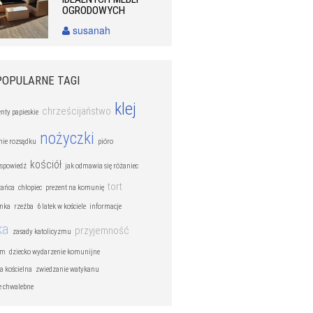
OGRODOWYCH
susanah
POPULARNE TAGI
klej
chrześcijaństwo
nty papieskie
nożyczki
ie rozsądku
pióro
kościół
 spowiedź
jak odmawia się różaniec
tort
żańca
chłopiec
prezent na komunię
ynka
rzeźba
6 latek w kościele
informacje
ka
przyjemność
zasady katolicyzmu
zm
dziecko wydarzenie komunijne
a kościelna
zwiedzanie watykanu
e chwalebne