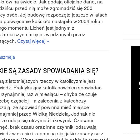
iołów na świecie. Jak podają oficjalne dane, na
dzińcu przed nią może zgromadzić się 250
ęcy osób. Jej budowę rozpoczęto jeszcze w latach
 a poświęcenie kościoła nastąpiło w 2004 roku i
ego momentu Licheń jest jednym z
larniejszych miejsc zwiedzanych przez
rzących.
Czytaj więcej »
aszmeja
KIE SĄ ZASADY SPOWIADANIA SIĘ?
ą z istotniejszych rzeczy w katolicyzmie jest
iedź. Praktykujący katolik powinien spowiadać
przynajmniej raz w miesiącu – chyba że czuje
zebę częściej – a zalecenia z katechezy
zają, że spowiedź powinna mieć miejsce
najmniej przed Wielką Niedzielą. Jednak nie
ze udaje się utrzymać taki wynik. Czasami
hęć, brak czasu oraz inne czynniki odsuwają
iedź w czasie i zapomina się, jakie zasady są z
związane. Warto przypomnieć je sobie i skorzystać