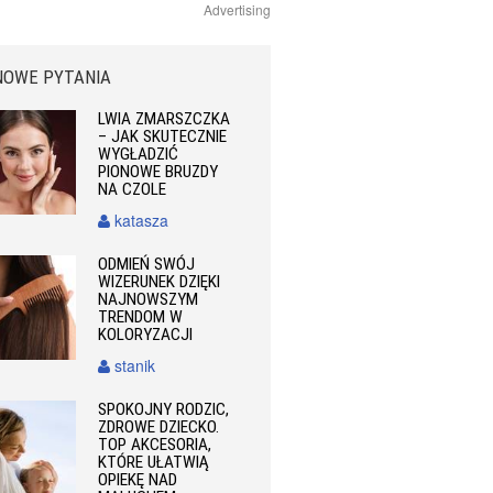
Advertising
NOWE PYTANIA
LWIA ZMARSZCZKA
– JAK SKUTECZNIE
WYGŁADZIĆ
PIONOWE BRUZDY
NA CZOLE
katasza
ODMIEŃ SWÓJ
WIZERUNEK DZIĘKI
NAJNOWSZYM
TRENDOM W
KOLORYZACJI
stanik
SPOKOJNY RODZIC,
ZDROWE DZIECKO.
TOP AKCESORIA,
KTÓRE UŁATWIĄ
OPIEKĘ NAD