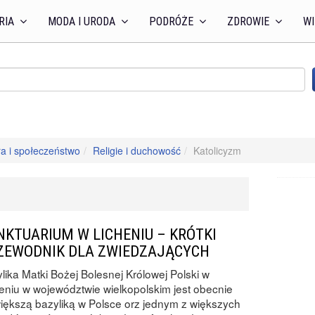
RIA
MODA I URODA
PODRÓŻE
ZDROWIE
WI
ra i społeczeństwo
Religie i duchowość
Katolicyzm
NKTUARIUM W LICHENIU – KRÓTKI
ZEWODNIK DLA ZWIEDZAJĄCYCH
lika Matki Bożej Bolesnej Królowej Polski w
eniu w województwie wielkopolskim jest obecnie
iększą bazyliką w Polsce orz jednym z większych