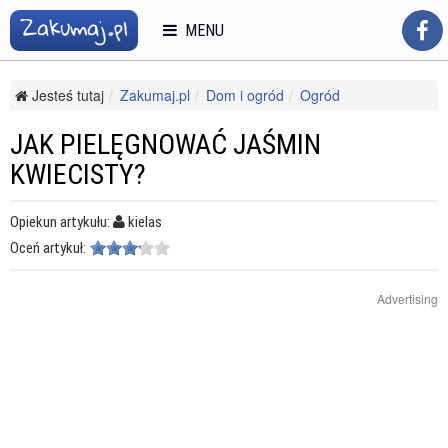
MENU
Jesteś tutaj
Zakumaj.pl
Dom i ogród
Ogród
Uprawa kwiatów
Jak pielęgnować jaśmin kwiecisty?
JAK PIELĘGNOWAĆ JAŚMIN
KWIECISTY?
Opiekun artykułu:
kielas
Oceń artykuł:
Advertising