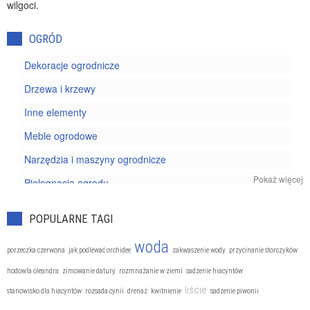
wilgoci.
OGRÓD
Dekoracje ogrodnicze
Drzewa i krzewy
Inne elementy
Meble ogrodowe
Narzędzia i maszyny ogrodnicze
Pokaż więcej
Pielęgnacja ogrodu
Projektowanie ogrodu
POPULARNE TAGI
Rośliny doniczkowe
woda
porzeczka czerwona
jak podlewać orchidee
zakwaszenie wody
przycinanie storczyków
Szkodniki i chwasty
hodowla oleandra
zimowanie datury
rozmnażanie w ziemi
sadzenie hiacyntów
Uprawa kwiatów
liście
stanowisko dla hiacyntów
rozsada cynii
drenaż
kwitnienie
sadzenie piwonii
Uprawa owoców