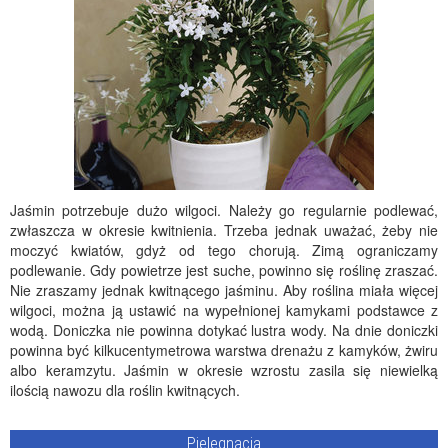
Jaśmin potrzebuje dużo wilgoci. Należy go regularnie podlewać,
zwłaszcza w okresie kwitnienia. Trzeba jednak uważać, żeby nie
moczyć kwiatów, gdyż od tego chorują. Zimą ograniczamy
podlewanie. Gdy powietrze jest suche, powinno się roślinę zraszać.
Nie zraszamy jednak kwitnącego jaśminu. Aby roślina miała więcej
wilgoci, można ją ustawić na wypełnionej kamykami podstawce z
wodą. Doniczka nie powinna dotykać lustra wody. Na dnie doniczki
powinna być kilkucentymetrowa warstwa drenażu z kamyków, żwiru
albo keramzytu. Jaśmin w okresie wzrostu zasila się niewielką
ilością nawozu dla roślin kwitnących.
Pielęgnacja