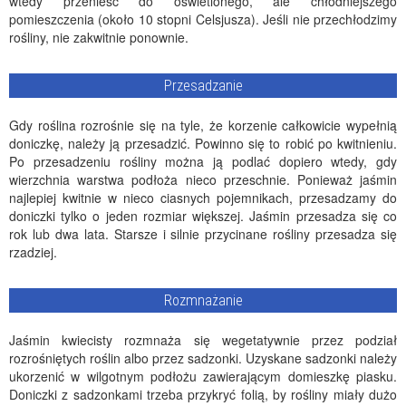
wtedy przenieść do oświetlonego, ale chłodniejszego
pomieszczenia (około 10 stopni Celsjusza). Jeśli nie przechłodzimy
rośliny, nie zakwitnie ponownie.
Przesadzanie
Gdy roślina rozrośnie się na tyle, że korzenie całkowicie wypełnią
doniczkę, należy ją przesadzić. Powinno się to robić po kwitnieniu.
Po przesadzeniu rośliny można ją podlać dopiero wtedy, gdy
wierzchnia warstwa podłoża nieco przeschnie. Ponieważ jaśmin
najlepiej kwitnie w nieco ciasnych pojemnikach, przesadzamy do
doniczki tylko o jeden rozmiar większej. Jaśmin przesadza się co
rok lub dwa lata. Starsze i silnie przycinane rośliny przesadza się
rzadziej.
Rozmnażanie
Jaśmin kwiecisty rozmnaża się wegetatywnie przez podział
rozrośniętych roślin albo przez sadzonki. Uzyskane sadzonki należy
ukorzenić w wilgotnym podłożu zawierającym domieszkę piasku.
Doniczki z sadzonkami trzeba przykryć folią, by rośliny miały dużo