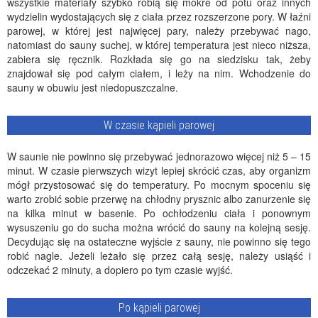
wszystkie materiały szybko robią się mokre od potu oraz innych
wydzielin wydostających się z ciała przez rozszerzone pory. W łaźni
parowej, w której jest najwięcej pary, należy przebywać nago,
natomiast do sauny suchej, w której temperatura jest nieco niższa,
zabiera się ręcznik. Rozkłada się go na siedzisku tak, żeby
znajdował się pod całym ciałem, i leży na nim. Wchodzenie do
sauny w obuwiu jest niedopuszczalne.
W czasie kąpieli parowej
W saunie nie powinno się przebywać jednorazowo więcej niż 5 – 15
minut. W czasie pierwszych wizyt lepiej skrócić czas, aby organizm
mógł przystosować się do temperatury. Po mocnym spoceniu się
warto zrobić sobie przerwę na chłodny prysznic albo zanurzenie się
na kilka minut w basenie. Po ochłodzeniu ciała i ponownym
wysuszeniu go do sucha można wrócić do sauny na kolejną sesję.
Decydując się na ostateczne wyjście z sauny, nie powinno się tego
robić nagle. Jeżeli leżało się przez całą sesję, należy usiąść i
odczekać 2 minuty, a dopiero po tym czasie wyjść.
Po kąpieli parowej