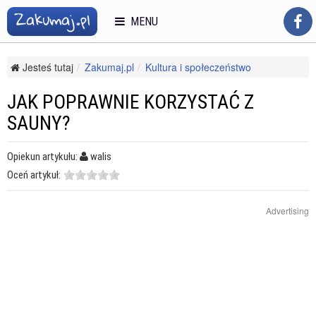
MENU
Jesteś tutaj
Zakumaj.pl
Kultura i społeczeństwo
Savoir-vivre
Dobre maniery
Jak poprawnie korzystać z sauny?
JAK POPRAWNIE KORZYSTAĆ Z
SAUNY?
Opiekun artykułu:
walis
Oceń artykuł:
Advertising