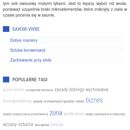
tym sok owocowy małymi łykami. Jest to lepszy wybór niż woda,
ponieważ uzupełnia braki mikroelementów, które zniknęły z ciała w
czasie pocenia się w saunie.
SAVOIR-VIVRE
Dobre maniery
Sztuka konwersacji
Zachowanie przy stole
POPULARNE TAGI
zasady dobrego wychowania
grzeczność
umiejętność słuchania
biznes
korespondencja
sposoby na kłopotliwych sąsiadów
oklaski
żona
wydarzenie
zasady rozpoczynania przemówienia
zasady zachowania w restauracji
sztućce
wczasy
tunezja
sala sądowa