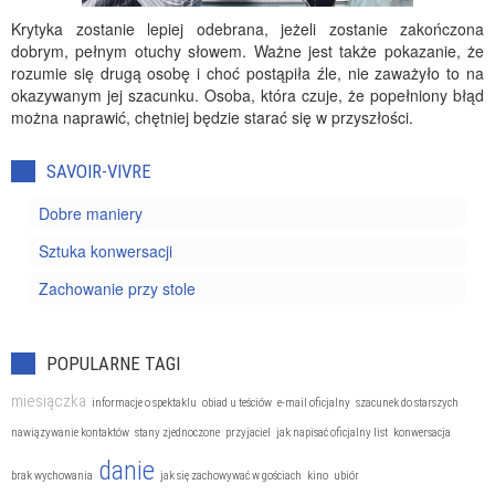
Krytyka zostanie lepiej odebrana, jeżeli zostanie zakończona
dobrym, pełnym otuchy słowem. Ważne jest także pokazanie, że
rozumie się drugą osobę i choć postąpiła źle, nie zaważyło to na
okazywanym jej szacunku. Osoba, która czuje, że popełniony błąd
można naprawić, chętniej będzie starać się w przyszłości.
SAVOIR-VIVRE
Dobre maniery
Sztuka konwersacji
Zachowanie przy stole
POPULARNE TAGI
miesiączka
informacje o spektaklu
obiad u teściów
e-mail oficjalny
szacunek do starszych
nawiązywanie kontaktów
stany zjednoczone
przyjaciel
jak napisać oficjalny list
konwersacja
danie
brak wychowania
jak się zachowywać w gościach
kino
ubiór