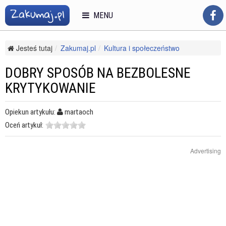
MENU
Jesteś tutaj
Zakumaj.pl
Kultura i społeczeństwo
Savoir-vivre
Dobre maniery
Dobry sposób na bezbolesne krytykowanie
DOBRY SPOSÓB NA BEZBOLESNE
KRYTYKOWANIE
Opiekun artykułu:
martaoch
Oceń artykuł:
Advertising