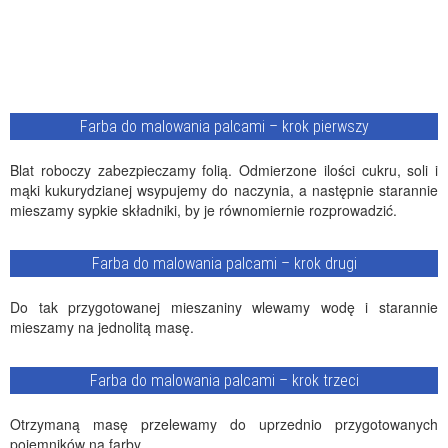
Farba do malowania palcami – krok pierwszy
Blat roboczy zabezpieczamy folią. Odmierzone ilości cukru, soli i
mąki kukurydzianej wsypujemy do naczynia, a następnie starannie
mieszamy sypkie składniki, by je równomiernie rozprowadzić.
Farba do malowania palcami – krok drugi
Do tak przygotowanej mieszaniny wlewamy wodę i starannie
mieszamy na jednolitą masę.
Farba do malowania palcami – krok trzeci
Otrzymaną masę przelewamy do uprzednio przygotowanych
pojemników na farby.