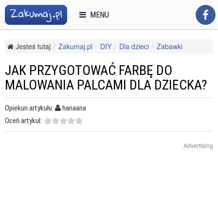
MENU
Jesteś tutaj
Zakumaj.pl
DIY
Dla dzieci
Zabawki
Jak przygotować farbę do malowania palcami dla dziecka?
JAK PRZYGOTOWAĆ FARBĘ DO
MALOWANIA PALCAMI DLA DZIECKA?
Opiekun artykułu:
hanaana
Oceń artykuł:
Advertising