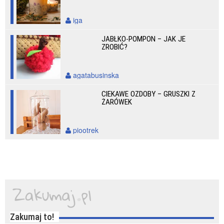
iga
JABŁKO-POMPON – JAK JE
ZROBIĆ?
agatabusinska
CIEKAWE OZDOBY – GRUSZKI Z
ŻARÓWEK
piootrek
Zakumaj to!