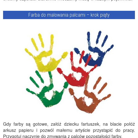
Farba do malowania palcami – krok piąty
Gdy farby są gotowe, załóż dziecku fartuszek, na blacie połóż
arkusz papieru i pozwól małemu artyście przystąpić do pracy.
Przygotuj naczynie do zmywania z palców pozostałości farby.