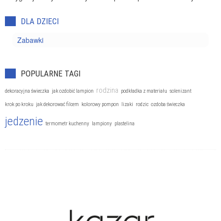
DLA DZIECI
Zabawki
POPULARNE TAGI
rodzina
dekoracyjna świeczka
jak ozdobić lampion
podkładka z materiału
solenizant
krok po kroku
jak dekorować filcem
kolorowy pompon
lizaki
rodzic
ozdoba świeczka
jedzenie
termometr kuchenny
lampiony
plastelina