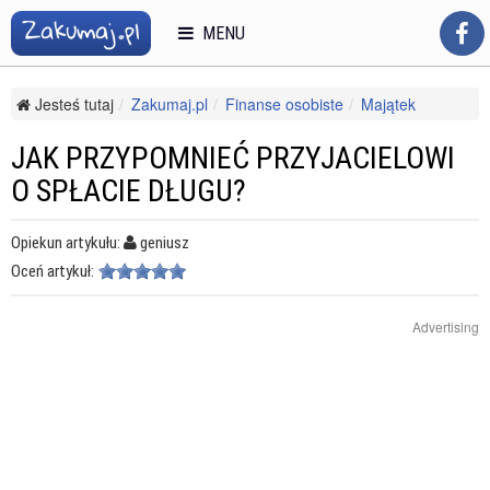
MENU
Jesteś tutaj
Zakumaj.pl
Finanse osobiste
Majątek
Kredyty i pożyczki
Jak przypomnieć przyjacielowi o spłacie długu?
JAK PRZYPOMNIEĆ PRZYJACIELOWI
O SPŁACIE DŁUGU?
Opiekun artykułu:
geniusz
Oceń artykuł:
Advertising