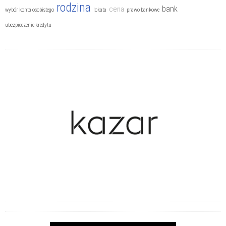
rodzina
bank
cena
wybór konta osobistego
lokata
prawo bankowe
ubezpieczenie kredytu