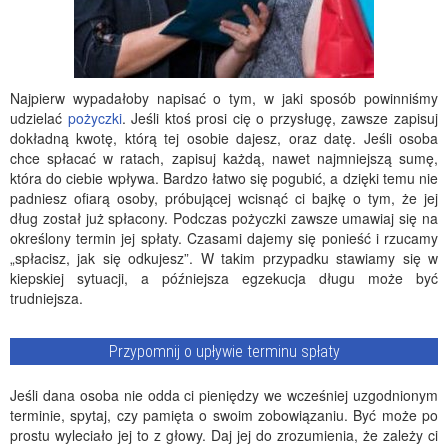
Najpierw wypadałoby napisać o tym, w jaki sposób powinniśmy
udzielać
pożyczki
. Jeśli ktoś prosi cię o przysługę, zawsze zapisuj
dokładną kwotę, którą tej osobie dajesz, oraz datę. Jeśli osoba
chce spłacać w ratach, zapisuj każdą, nawet najmniejszą sumę,
która do ciebie wpływa. Bardzo łatwo się pogubić, a dzięki temu nie
padniesz ofiarą osoby, próbującej wcisnąć ci bajkę o tym, że jej
dług został już spłacony. Podczas pożyczki zawsze umawiaj się na
określony termin jej spłaty. Czasami dajemy się ponieść i rzucamy
„spłacisz, jak się odkujesz”. W takim przypadku stawiamy się w
kiepskiej sytuacji, a późniejsza egzekucja długu może być
trudniejsza.
Przypomnij o upływie terminu spłaty
Jeśli dana osoba nie odda ci pieniędzy we wcześniej uzgodnionym
terminie, spytaj, czy pamięta o swoim zobowiązaniu. Być może po
prostu wyleciało jej to z głowy. Daj jej do zrozumienia, że zależy ci