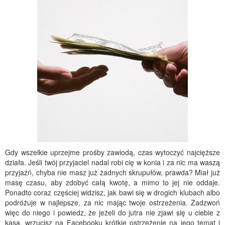
Gdy wszelkie uprzejme prośby zawiodą, czas wytoczyć najcięższe
działa. Jeśli twój przyjaciel nadal robi cię w konia i za nic ma waszą
przyjaźń, chyba nie masz już żadnych skrupułów, prawda? Miał już
masę czasu, aby zdobyć całą kwotę, a mimo to jej nie oddaje.
Ponadto coraz częściej widzisz, jak bawi się w drogich klubach albo
podróżuje w najlepsze, za nic mając twoje ostrzeżenia. Zadzwoń
więc do niego i powiedz, że jeżeli do jutra nie zjawi się u ciebie z
kasą, wrzucisz na Facebooku krótkie ostrzeżenie na jego temat i