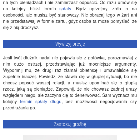
na tych pieniądzach i nie zamierzasz odpuścić. Od razu umów się
na kolejny, bliski termin
spłaty
. Bądź uprzejmy, zrób to na
osobności, ale musisz być stanowczy. Nie obracaj tego w żart ani
nie przedstawiaj w formie żartu, gdyż osoba ta może pomyśleć, że
się z nią droczysz.
Wywrzyj presję
Jeśli twój dłużnik nadal nie pojawia się z gotówką, porozmawiaj z
nim dużo ostrzej, przedstawiając już mocniejsze argumenty.
Wypomnij mu, że drugi raz złamał obietnicę i umawialiście się
zupełnie inaczej. Powiedz, że stawia cię w głupiej sytuacji, bo nie
chcesz popsuć waszej relacji, a musisz upominać się o głupią
rzecz, jaką są pieniądze. Zapewnij, że nie chowasz żadnej urazy
względem niego, ale zaczyna cię to denerwować. Sam wyznacz mu
kolejny
termin spłaty długu
, bez możliwości negocjowania czy
przedłużania go.
Zastosuj groźbę