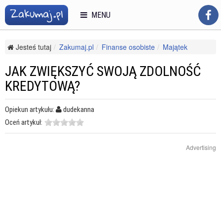
MENU
Jesteś tutaj
Zakumaj.pl
Finanse osobiste
Majątek
Kredyty i pożyczki
Jak zwiększyć swoją zdolność kredytową?
JAK ZWIĘKSZYĆ SWOJĄ ZDOLNOŚĆ
KREDYTOWĄ?
Opiekun artykułu:
dudekanna
Oceń artykuł:
Advertising