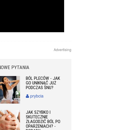
Advertising
NOWE PYTANIA
BÓL PLECÓW - JAK
GO UNIKNĄĆ JUŻ
PODCZAS SNU?
prybcia
JAK SZYBKO I
SKUTECZNIE
ZŁAGODZIĆ BÓL PO
OPARZENIACH? -