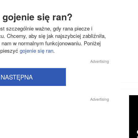
Chorob
Chorob
 gojenie się ran?
Chorob
est szczególnie ważne, gdy rana piecze i
. Chcemy, aby się jak najszybciej zabliźniła,
Cukrzy
 nam w normalnym funkcjonowaniu. Poniżej
Inne ch
spieszyć
gojenie się ran
.
Likwido
Advertising
Operacj
NASTĘPNA
Przezię
Zaburze
Advertising