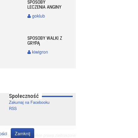
SPOSOBY
LECZENIA ANGINY
goklub
SPOSOBY WALKI Z
GRYPĄ
kiwigron
Społeczność
Zakumaj na Facebooku
RSS
ości
Zamknij
20 zakumaj.pl. Wszelkie prawa zastrzeżone