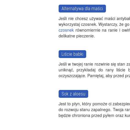
Alternatywa dla maści
Jeśli nie chcesz używać maści antybak
wykorzystaj czosnek. Wystarczy, że go
czosnek
równomiernie na ranie i ow
delikatne pieczenie.
Liście babki
Jeśli w twojej ranie rozwinie się stan z
uniknąć, przykładaj do rany liście
oczyszczające. Pamiętaj, aby przed pr
Sok z aloesu
Jest to płyn, który pomoże ci zabezpi
do rozwoju stanu zapalnego. Twoja ran
będzie chroniona przed pyłem oraz ku