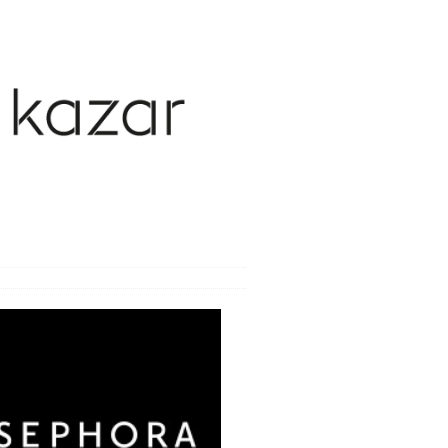
y weneryczne
y wieku podeszłego
y zakaźne
ca
oroby i bóle
wanie bólu i odporność
e i zabiegi
bienia
nia seksualne