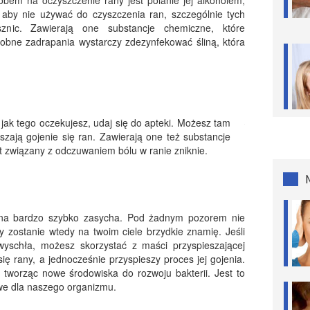
obem na oczyszczenie rany jest polanie jej alkoholem,
 aby nie używać do czyszczenia ran, szczególnie tych
znic. Zawierają one substancje chemiczne, które
robne zadrapania wystarczy zdezynfekować śliną, która
, jak tego oczekujesz, udaj się do apteki. Możesz tam
szają gojenie się ran. Zawierają one też substancje
t związany z odczuwaniem bólu w ranie zniknie.
ana bardzo szybko zasycha. Pod żadnym pozorem nie
ny zostanie wtedy na twoim ciele brzydkie znamię. Jeśli
wyschła, możesz skorzystać z maści przyspieszającej
ię rany, a jednocześnie przyspieszy proces jej gojenia.
tworząc nowe środowiska do rozwoju bakterii. Jest to
iwe dla naszego organizmu.