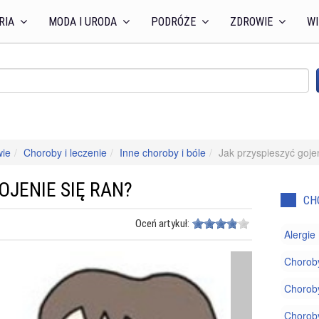
RIA
MODA I URODA
PODRÓŻE
ZDROWIE
WI
wie
Choroby i leczenie
Inne choroby i bóle
Jak przyspieszyć goje
OJENIE SIĘ RAN?
CH
Oceń artykuł:
Alergie
Chorob
Choroby
Chorob