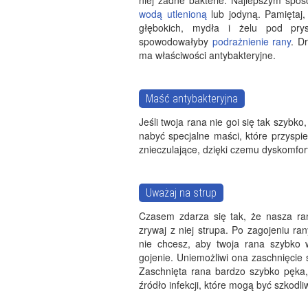
niej żadne bakterie. Najlepszym spos
wodą utlenioną
lub jodyną. Pamiętaj,
głębokich, mydła i żelu pod prys
spowodowałyby
podrażnienie rany
. D
ma właściwości antybakteryjne.
Maść antybakteryjna
Jeśli twoja rana nie goi się tak szybko
nabyć specjalne maści, które przyspie
znieczulające, dzięki czemu dyskomfor
Uważaj na strup
Czasem zdarza się tak, że nasza r
zrywaj z niej strupa. Po zagojeniu ra
nie chcesz, aby twoja rana szybko 
gojenie. Uniemożliwi ona zaschnięcie s
Zaschnięta rana bardzo szybko pęka, 
źródło infekcji, które mogą być szkodl