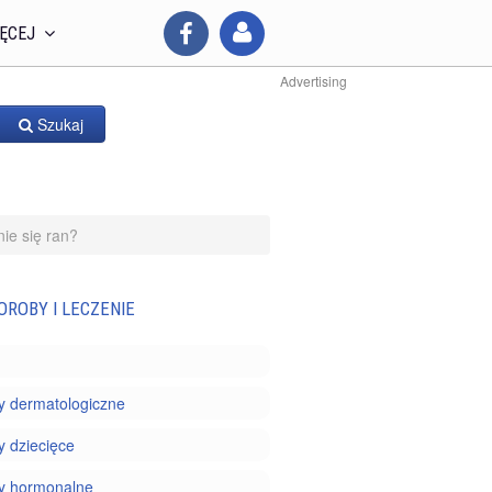
ĘCEJ
Advertising
Szukaj
nie się ran?
OROBY I LECZENIE
y dermatologiczne
 dziecięce
y hormonalne