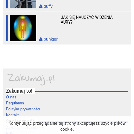
guffy
JAK SIĘ NAUCZYĆ WIDZENIA
AURY?
bunkier
Zakumaj to!
O nas
Regulamin
Polityka prywatności
Kontakt
Społeczność
Kontynuując przeglądanie tej strony akceptujesz użycie plików
Zakumaj na Facebooku
cookie.
RSS