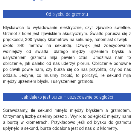
Od błysku do grzmotu
Błyskawica to wyładowanie elektryczne, czyli zjawisko świetlne.
Grzmot z kolei jest zjawiskiem akustycznym. Światło porusza się z
prędkością 300 tysięcy kilometrów na sekundę, natomiast dźwięk –
około 340 metrów na sekundę. Dźwięk jest zdecydowanie
wolniejszy od światła, dlatego między ujrzeniem błysku a
usłyszeniem grzmotu mija pewien czas. Umożliwia nam to
obliczenie, jak daleko od nas uderzył piorun. Obliczenie ponowne
po chwili powie nam, czy burza się do nas przybliża, czy od nas
oddala. Jedyne, co musimy zrobić, to policzyć, ile sekund mija
między ujrzeniem błysku i usłyszeniem grzmotu.
Jak daleko jest burza – oszacowanie odległości
Sprawdzamy, ile sekund minęło między błyskiem a grzmotem.
Otrzymaną liczbę dzielimy przez 3. Wynik to odległość między nami
a burzą w kilometrach. Przykładowo jeśli od błysku do grzmotu
upłynęło 6 sekund, burza oddalona jest od nas o 2 kilometry.