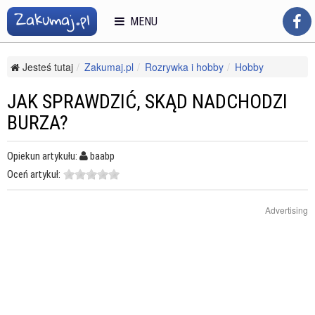
MENU
Jesteś tutaj
Zakumaj.pl
Rozrywka i hobby
Hobby
Inne zainteresowania
Jak sprawdzić, skąd nadchodzi burza?
JAK SPRAWDZIĆ, SKĄD NADCHODZI
BURZA?
Opiekun artykułu:
baabp
Oceń artykuł:
Advertising