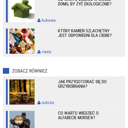
DOMU, BY ŻYĆ EKOLOGICZNIE?
kubowa
KTÓRY KAMIEŃ SZLACHETNY
JEST ODPOWIEDNI DLA CIEBIE?
nasty
ZOBACZ RÓWNIEŻ
JAK PRZYGOTOWAĆ SIĘ DO
GRZYBOBRANIA?
sukces
CO WARTO WIEDZIEĆ O
ALFABECIE MORSE’A?