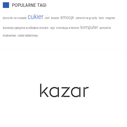
Wyrób biżuterii
POPULARNE TAGI
cukier
emocje
doniczki na rozsadę
cień
busola
ubranie na grzyby
halo
magnes
komputer
komendy specjalne w alfabecie morse’a
rajd
orientacja w terenie
samotnik
środowisko
układ oddechowy