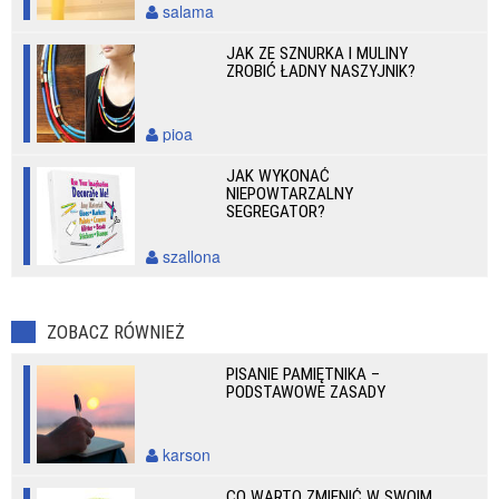
salama
JAK ZE SZNURKA I MULINY
ZROBIĆ ŁADNY NASZYJNIK?
pioa
JAK WYKONAĆ
NIEPOWTARZALNY
SEGREGATOR?
szallona
ZOBACZ RÓWNIEŻ
PISANIE PAMIĘTNIKA –
PODSTAWOWE ZASADY
karson
CO WARTO ZMIENIĆ W SWOIM