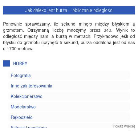
Jak daleko jest burza – obliczanie odległości
Ponownie sprawdzamy, ile sekund minęło między błyskiem a
grzmotem. Otrzymaną liczbę mnożymy przez 340. Wynik to
odległość między nami a burzą w metrach. Przykładowo jeśli od
błysku do grzmotu upłynęło 5 sekund, burza oddalona jest od nas
o 1700 metrów.
HOBBY
Fotografia
Inne zainteresowania
Kolekcjonerstwo
Modelarstwo
Rękodzieło
Pokaż więcej
Sztuczki magiczne