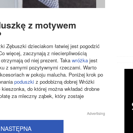
duszkę z motywem
?
i Zębuszki dzieciakom łatwiej jest pogodzić
o więcej, zaczynają z niecierpliwością
trzymają od niej prezent. Taka
wróżka
jest
ecku z samymi pozytywnymi rzeczami. Warto
akcesoriach w pokoju malucha. Poniżej krok po
konania
poduszki
z podobizną dobrej Wróżki
ę kieszonka, do której można wkładać drobne
apłatę za mleczny ząbek, który zostaje
Advertising
NASTĘPNA