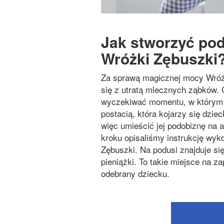
Jak stworzyć po
Wróżki Zębuszki
Za sprawą magicznej mocy Wróżk
się z utratą mlecznych ząbków. C
wyczekiwać momentu, w którym o
postacią, która kojarzy się dzi
więc umieścić jej podobiznę na 
kroku opisaliśmy instrukcję wy
Zębuszki. Na podusi znajduje si
pieniążki. To takie miejsce na z
odebrany dziecku.