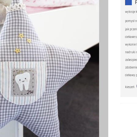
wykroje 
pomysł n
jak przer
ciekawe 
wykonie 
nadruki 
zabezpie
zdobieni
ciekawy 
kieszeń