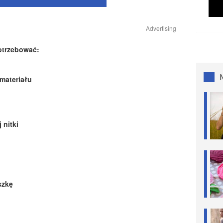
Advertising
otrzebować:
 materiału
 nitki
szkę