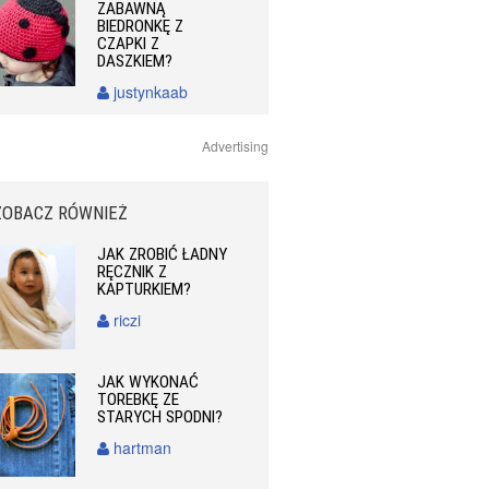
ZABAWNĄ
BIEDRONKĘ Z
CZAPKI Z
DASZKIEM?
justynkaab
Advertising
ZOBACZ RÓWNIEŻ
JAK ZROBIĆ ŁADNY
RĘCZNIK Z
KAPTURKIEM?
riczi
JAK WYKONAĆ
TOREBKĘ ZE
STARYCH SPODNI?
hartman