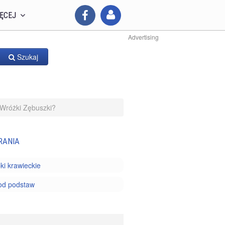
ĘCEJ
Advertising
Szukaj
Wróżki Zębuszki?
RANIA
ki krawieckie
od podstaw