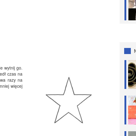
e wytnij go.
zedł czas na
dwa razy na
 mniej więcej