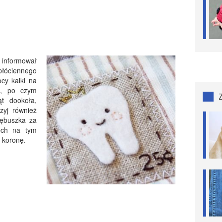
 informował
 płóciennego
ocy kalki na
o, po czym
ąt dookoła,
zyj również
Zębuszka za
ech na tym
j koronę.