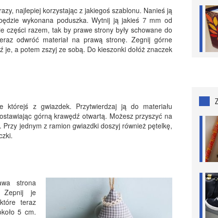
azy, najlepiej korzystając z jakiegoś szablonu. Nanieś ją
 będzie wykonana poduszka. Wytnij ją jakieś 7 mm od
obie części razem, tak by prawe strony były schowane do
 Teraz odwróć materiał na prawą stronę. Zegnij górne
ź je, a potem zszyj ze sobą. Do kieszonki dołóż znaczek
e którejś z gwiazdek. Przytwierdzaj ją do materiału
ozostawiając górną krawędź otwartą. Możesz przyszyć na
k. Przy jednym z ramion gwiazdki doszyj również pętelkę,
zki.
awa strona
 Zepnij je
które teraz
około 5 cm.