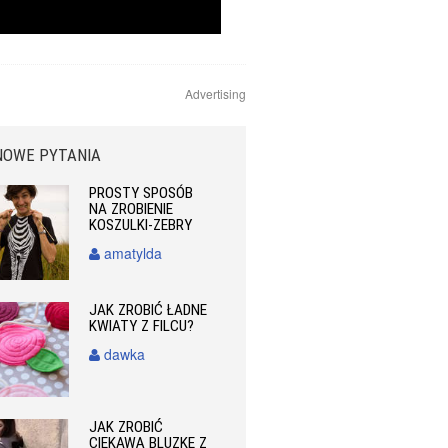
Advertising
NOWE PYTANIA
PROSTY SPOSÓB
NA ZROBIENIE
KOSZULKI-ZEBRY
amatylda
JAK ZROBIĆ ŁADNE
KWIATY Z FILCU?
dawka
JAK ZROBIĆ
CIEKAWĄ BLUZKĘ Z