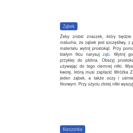
Ząbek
Żeby zrobić znaczek, który będzie
malucha, że ząbek jest szczęśliwy, z
materiału wytnij prostokąt. Przy pom
białym filcu narysuj
ząb
. Wytnij g
przyklej do płótna. Obszyj prostok
używając do tego ciemnej nitki. Wys
kwotę, którą musi zapłacić Wróżka 
jeden ząbek, a także oczy i uśmi
filcowym. Przy użyciu złotej nitki wyszy
Kieszonka