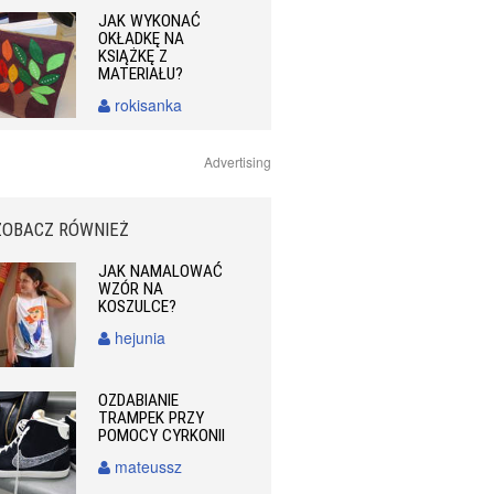
JAK WYKONAĆ
OKŁADKĘ NA
KSIĄŻKĘ Z
MATERIAŁU?
rokisanka
Advertising
ZOBACZ RÓWNIEŻ
JAK NAMALOWAĆ
WZÓR NA
KOSZULCE?
hejunia
OZDABIANIE
TRAMPEK PRZY
POMOCY CYRKONII
mateussz