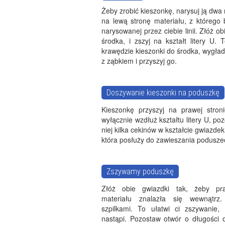
Żeby zrobić kieszonkę, narysuj ją dwa r
na lewą stronę materiału, z którego
narysowanej przez ciebie linii. Złóż 
środka, i zszyj na kształt litery U.
krawędzie kieszonki do środka, wygład
z ząbkiem i przyszyj go.
Doszywanie kieszonki na poduszkę
Kieszonkę przyszyj na prawej stroni
wyłącznie wzdłuż kształtu litery U, p
niej kilka cekinów w kształcie gwiazde
która posłuży do zawieszania poduszec
Zszywamy poduszkę
Złóż obie gwiazdki tak, żeby pr
materiału znalazła się wewnątrz.
szpilkami. To ułatwi ci zszywanie, 
nastąpi. Pozostaw otwór o długości 