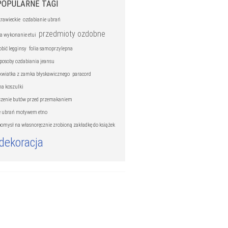
POPULARNE TAGI
krawieckie
ozdabianie ubrań
przedmioty ozdobne
a wykonanie etui
obić legginsy
folia samoprzylepna
sposoby ozdabiania jeansu
kwiatka z zamka błyskawicznego
paracord
na koszulki
czenie butów przed przemakaniem
e ubrań motywem etno
pomysł na własnoręcznie zrobioną zakładkę do książek
dekoracja