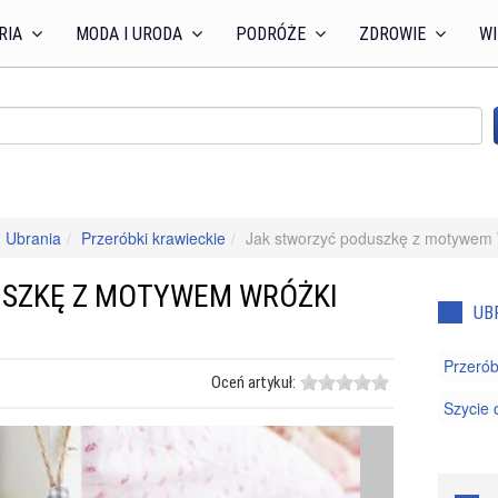
RIA
MODA I URODA
PODRÓŻE
ZDROWIE
WI
Ubrania
Przeróbki krawieckie
Jak stworzyć poduszkę z motywem 
USZKĘ Z MOTYWEM WRÓŻKI
UB
Przerób
Oceń artykuł:
Szycie 