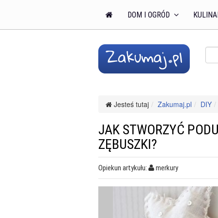
DOM I OGRÓD
KULINA
Jesteś tutaj
Zakumaj.pl
DIY
JAK STWORZYĆ POD
ZĘBUSZKI?
Opiekun artykułu:
merkury