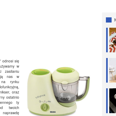
 odnosi się
h używamy w
i zasilaniu
zają nas w
 na rynku
unkcyjną,
ikser, oraz
rny ostatnio
hennego ty
od twoich
k naprawdę