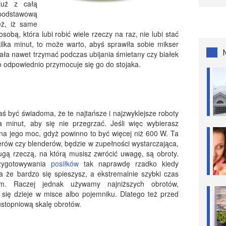
już z całą
podstawową
eż, iż same
sobą, która lubi robić wiele rzeczy na raz, nie lubi stać
lka minut, to może warto, abyś sprawiła sobie mikser
iała nawet trzymać podczas ubijania śmietany czy białek
lko odpowiednio przymocuje się go do stojaka.
aś być świadoma, że te najtańsze i najzwyklejsze roboty
 minut, aby się nie przegrzać. Jeśli więc wybierasz
na jego moc, gdyż powinno to być więcej niż 600 W. Ta
ów czy blenderów, będzie w zupełności wystarczająca,
gą rzeczą, na którą musisz zwrócić uwagę, są obroty.
zygotowywania
posiłków
tak naprawdę rzadko kiedy
 że bardzo się spieszysz, a ekstremalnie szybki czas
om. Raczej jednak używamy najniższych obrotów,
o się dzieje w misce albo pojemniku. Dlatego też przed
ustopniową skalę obrotów.