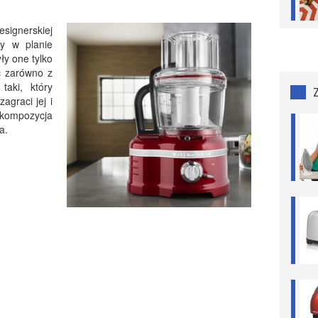
signerskiej
my w planie
ły one tylko
ć zarówno z
taki, który
zagraci jej i
 kompozycja
a.