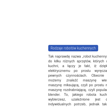
Rodzaje robotów kuchennych
Tak naprawdę nazwa „robot kuchenny”
do kilku różnych sprzętów, któryc
kuchni, a łączy je fakt, iż dzięk
elektrycznemu po prostu wyręc
pewnych czynnościach. Obecnie
możemy znaleźć maszynę wielof
maszynę miksującą, czyli po prostu m
maszynę rozdrabniającą, czyli popula
blender. To, jakiego robota kuc
wybierzesz, uzależnione jest 
indywidualnych potrzeb, jednak ta