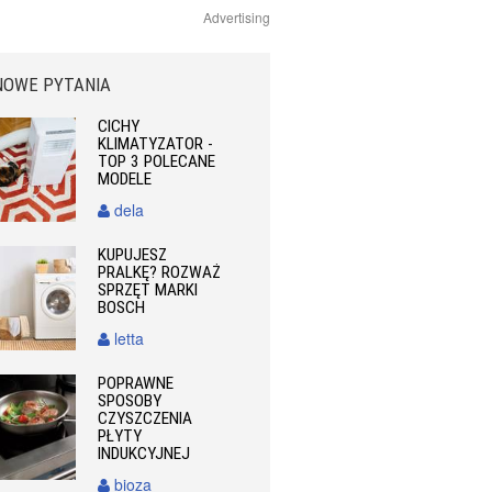
Advertising
NOWE PYTANIA
CICHY
KLIMATYZATOR -
TOP 3 POLECANE
MODELE
dela
KUPUJESZ
PRALKĘ? ROZWAŻ
SPRZĘT MARKI
BOSCH
letta
POPRAWNE
SPOSOBY
CZYSZCZENIA
PŁYTY
INDUKCYJNEJ
bioza