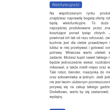
Wielofunkcyjność
Na współczesnym rynku prod
znajdziesz naprawdę bogatą ofertę ro
będą wielofunkcyjne. To duże
najczęściej produkowane przez zna
kosztujące ponad tysiąc złotych. 
powinnaś ich tak od razu odrzucać, zwł
kuchnia jest dla ciebie prawdziwym 
lubisz w niej przebywać i gotować co
potrawy. Wówczas warto ułatwić s
zadanie. Możesz kupić nawet takiego r
będzie jednocześnie siekał, rozdrabni
miksował, a także mielił mięso oraz w
Taki robot, blender, maszynka do mi
oraz sokowirówka w jednym. Jeśli jed
nie jest twoim ulubionym pomieszczenie
porywaj się na zakup takiego gadże
Dodatkowo, warto by się zastanowić,
wydajny.