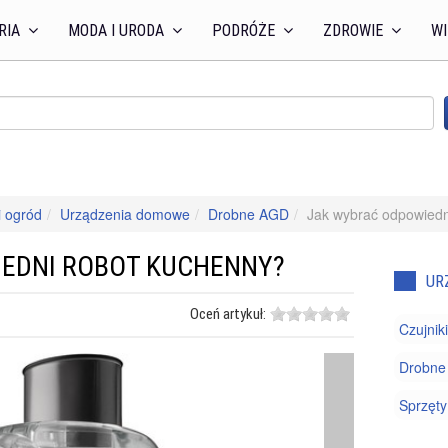
RIA
MODA I URODA
PODRÓŻE
ZDROWIE
WI
 ogród
Urządzenia domowe
Drobne AGD
Jak wybrać odpowiedn
EDNI ROBOT KUCHENNY?
UR
Oceń artykuł:
Czujniki
Drobne
Sprzęt