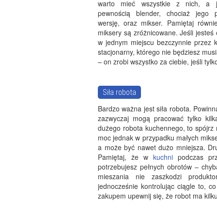
warto mieć wszystkie z nich, a 
pewnością blender, chociaż jego 
wersję, oraz mikser. Pamiętaj równi
miksery są zróżnicowane. Jeśli jesteś o
w jednym miejscu bezczynnie przez ki
stacjonarny, którego nie będziesz mus
– on zrobi wszystko za ciebie, jeśli ty
Siła robota
Bardzo ważna jest siła robota. Powinn
zazwyczaj mogą pracować tylko kilka
dużego robota kuchennego, to spójrz 
moc jednak w przypadku małych mikser
a może być nawet dużo mniejsza. Dru
Pamiętaj, że w
kuchni
podczas pr
potrzebujesz pełnych obrotów – chyba
mieszania nie zaszkodzi produkt
jednocześnie kontrolując ciągle to, c
zakupem upewnij się, że robot ma kilk