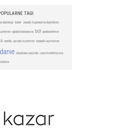
POPULARNE TAGI
a depilacja
toster
zasady kupowania depilatora
ból
kuchenne
sposób ładowania
podświetlenie
ia
osełka
sprzęty kuchenne
nasadki wymienne
adanie
obudowa czajnika
czajnik elektryczny
pilatora