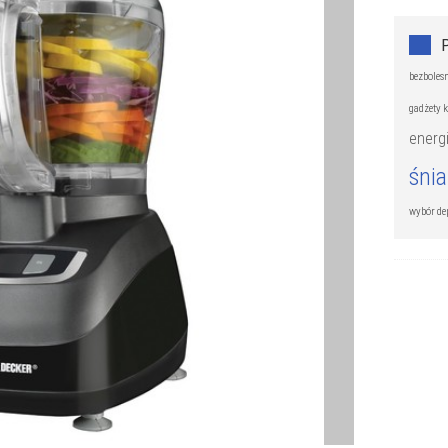
bezbolesn
gadżety 
energ
śni
wybór de