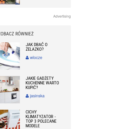
Advertising
ZOBACZ RÓWNIEŻ
JAK DBAĆ O
ŻELAZKO?
wlocze
JAKIE GADŻETY
KUCHENNE WARTO
KUPIĆ?
jasinska
CICHY
KLIMATYZATOR -
TOP 3 POLECANE
MODELE