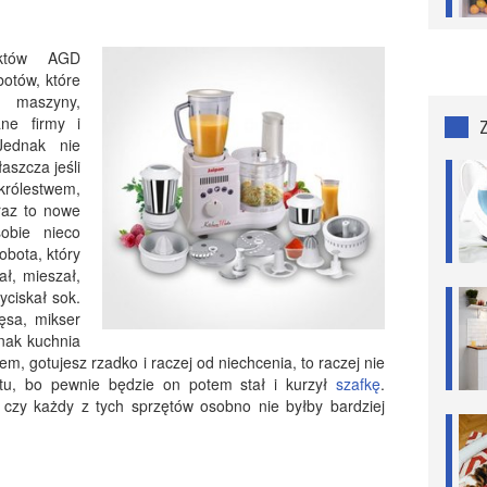
uktów AGD
botów, które
 maszyny,
ne firmy i
Jednak nie
aszcza jeśli
królestwem,
raz to nowe
obie nieco
obota, który
ał, mieszał,
yciskał sok.
ęsa, mikser
nak kuchnia
m, gotujesz rzadko i raczej od niechcenia, to raczej nie
tu, bo pewnie będzie on potem stał i kurzył
szafkę
.
 czy każdy z tych sprzętów osobno nie byłby bardziej