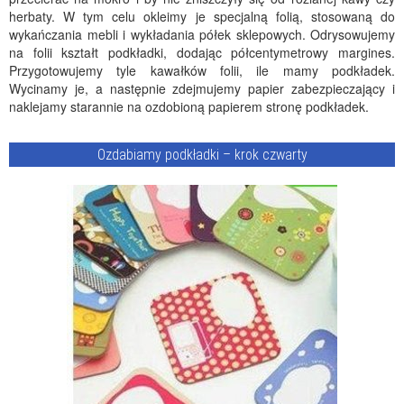
herbaty. W tym celu okleimy je specjalną folią, stosowaną do
wykańczania mebli i wykładania półek sklepowych. Odrysowujemy
na folii kształt podkładki, dodając półcentymetrowy margines.
Przygotowujemy tyle kawałków folii, ile mamy podkładek.
Wycinamy je, a następnie zdejmujemy papier zabezpieczający i
naklejamy starannie na ozdobioną papierem stronę podkładek.
Ozdabiamy podkładki – krok czwarty