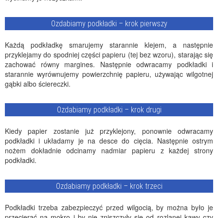
Ozdabiamy podkładki – krok pierwszy
Każdą podkładkę smarujemy starannie klejem, a następnie
przyklejamy do spodniej części papieru (tej bez wzoru), starając się
zachować równy margines. Następnie odwracamy podkładki i
starannie wyrównujemy powierzchnię papieru, używając wilgotnej
gąbki albo ściereczki.
Ozdabiamy podkładki – krok drugi
Kiedy papier zostanie już przyklejony, ponownie odwracamy
podkładki i układamy je na desce do cięcia. Następnie ostrym
nożem dokładnie odcinamy nadmiar papieru z każdej strony
podkładki.
Ozdabiamy podkładki – krok trzeci
Podkładki trzeba zabezpieczyć przed wilgocią, by można było je
przecierać na mokro i by nie zniszczyły się od rozlanej kawy czy