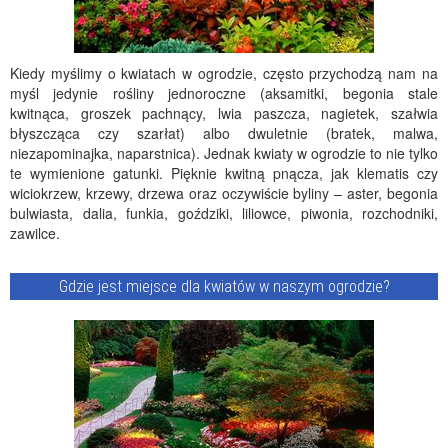
Kiedy myślimy o kwiatach w ogrodzie, często przychodzą nam na
myśl jedynie rośliny jednoroczne (aksamitki, begonia stale
kwitnąca, groszek pachnący, lwia paszcza, nagietek, szałwia
błyszcząca czy szarłat) albo dwuletnie (bratek, malwa,
niezapominajka, naparstnica). Jednak kwiaty w ogrodzie to nie tylko
te wymienione gatunki. Pięknie kwitną pnącza, jak klematis czy
wiciokrzew, krzewy, drzewa oraz oczywiście byliny – aster, begonia
bulwiasta, dalia, funkia, goździki, liliowce, piwonia, rozchodniki,
zawilce.
Gdzie jest miejsce dla kwiatów w naszym ogrodzie?