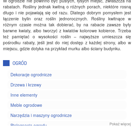
W ogrodzie nie powinno być pustych, łysych miejsc, zwłaszcza na
rabatach. Rośliny jednak kwitną o różnych porach, niektóre rosną
długo i nie pojawiają się od razu. Dlatego dobrym pomysłem jest
łączenie bylin oraz roślin jednorocznych. Rośliny kwitnące w
różnym czasie można tak dobierać, by na rabacie zawsze były
barwne kwiaty, albo tworzyć z kwiatów kolorowe kobierce. Trzeba
też pamiętać o wysokości roślin – najwyższe umieszcza się
pośrodku rabaty, jeśli jest do niej dostęp z każdej strony, albo w
miejscu, gdzie dotyka na przykład murku albo ściany budynku.
OGRÓD
Dekoracje ogrodnicze
Drzewa i krzewy
Inne elementy
Meble ogrodowe
Narzędzia i maszyny ogrodnicze
Pokaż więcej
Pielęgnacja ogrodu