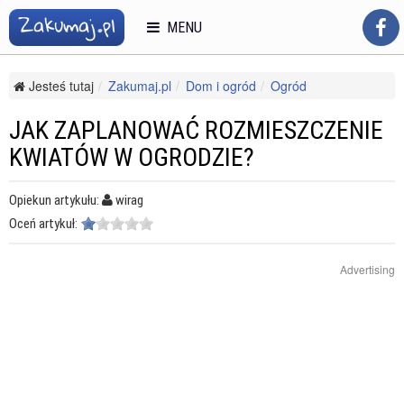
MENU
Jesteś tutaj
Zakumaj.pl
Dom i ogród
Ogród
Uprawa kwiatów
Jak zaplanować rozmieszczenie kwiatów w ogrodzie?
JAK ZAPLANOWAĆ ROZMIESZCZENIE
KWIATÓW W OGRODZIE?
Opiekun artykułu:
wirag
Oceń artykuł:
Advertising