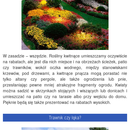
W zasadzie – wszędzie. Rośliny kwitnące umieszczamy oczywiście
na rabatach, ale jest dla nich miejsce i na obrzeżach ścieżek, patio
czy trawników, wokół oczka wodnego, między stanowiskami
krzewów, pod drzewami, a kwitnące pnącza mogą porastać nie
tylko altany czy pergole, ale także ogrodzenia lub pnie,
przesłaniając pewne mniej atrakcyjne fragmenty ogrodu. Kwiaty
można sadzić w skrzynkach stojących i wiszących lub donicach i
umieszczać na patio czy na tarasie albo przy wejściu do domu.
Pięknie będą się także prezentować na rabatach wysokich.
Trawnik czy łąka?