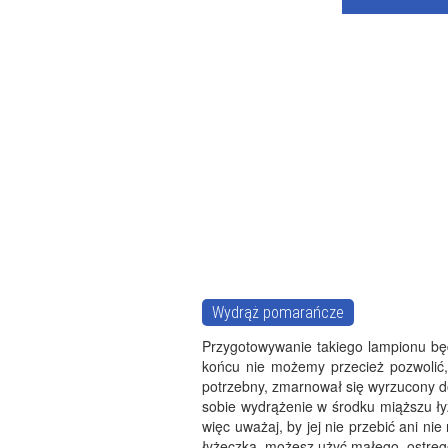
Wydrąż pomarańcze
Przygotowywanie takiego lampionu będ
końcu nie możemy przecież pozwolić,
potrzebny, zmarnował się wyrzucony d
sobie wydrążenie w środku miąższu ł
więc uważaj, by jej nie przebić ani ni
łyżeczką, możesz użyć małego, ostreg