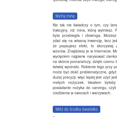
Wytnij minę
Nic tak nie świadczy o tym, czy lam
trakcyjny, niż mina, którą wytniesz. 
była przebiegła i złowroga. Możesz
zdać się na własną inwencję, lecz jeśl
że popsujesz efekt, to skorzystaj
wzorów. Znajdziesz je w Internecie. 
wycięciem najpierw narysować cienk
na skórce pomarańczy, dzięki czemu b
łatwiej wycinało. Robienie tego przy
może być dość problematyczne, gdy
dużej precyzji, więc lepiej jest użyć j
małych nożyczek. Ideałem byłoby 
posiadanie nożyka do carvingu, czyli
rzeźbienia w owocach i warzywach.
Włóż do środka światełko