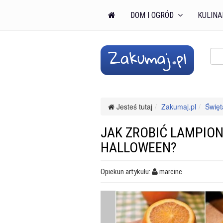
DOM I OGRÓD
KULINA
Jesteś tutaj
Zakumaj.pl
Święt
JAK ZROBIĆ LAMPIO
HALLOWEEN?
Opiekun artykułu:
marcinc