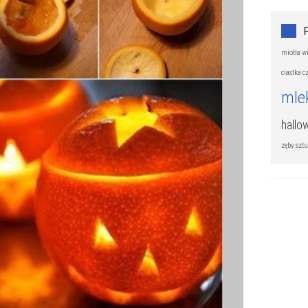
miotła w
ciastka 
mle
hallo
zęby szt