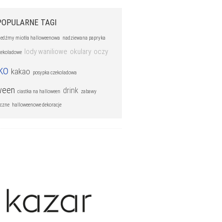
POPULARNE TAGI
iedźmy miotła halloweenowa
nadziewana papryka
lody waniliowe
okulary
oczy
czekoladowe
ko
kakao
posypka czekoladowa
ween
drink
ciastka na halloween
zabawy
uczne
halloweenowe dekoracje