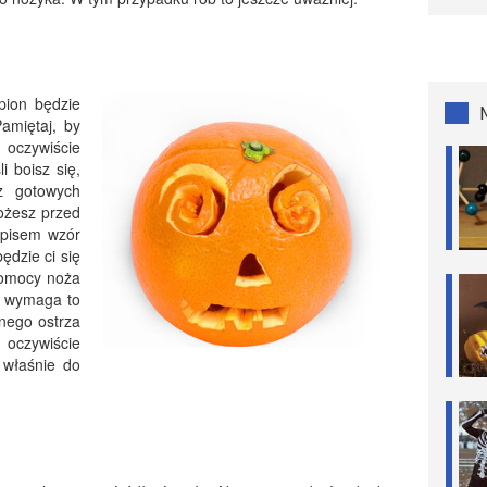
pion będzie
Pamiętaj, by
 oczywiście
i boisz się,
 z gotowych
Możesz przed
opisem wzór
ędzie ci się
 pomocy noża
ż wymaga to
ednego ostrza
oczywiście
 właśnie do