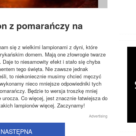
on z pomarańczy na
am się z wielkimi lampionami z dyni, które
rykańskim domem. Mają one złowrogie twarze
. Daje to niesamowity efekt i stało się chyba
entem tego święta. Nie zawsze jednak
eśli, to niekoniecznie musimy chcieć męczyć
aj wykonamy nieco mniejsze odpowiedniki tych
marańczy. Będzie to wersja troszkę mniej
 urocza. Co więcej, jest znacznie łatwiejsza do
takich lampionów więcej. Zaczynamy!
Advertising
NASTĘPNA