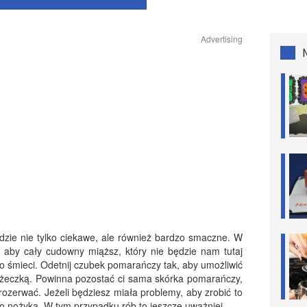
Advertising
zie nie tylko ciekawe, ale również bardzo smaczne. W
 aby cały cudowny miąższ, który nie będzie nam tutaj
o śmieci. Odetnij czubek pomarańczy tak, aby umożliwić
yżeczką. Powinna pozostać ci sama skórka pomarańczy,
e rozerwać. Jeżeli będziesz miała problemy, aby zrobić to
o nożyka. W tym przypadku rób to jeszcze uważniej.