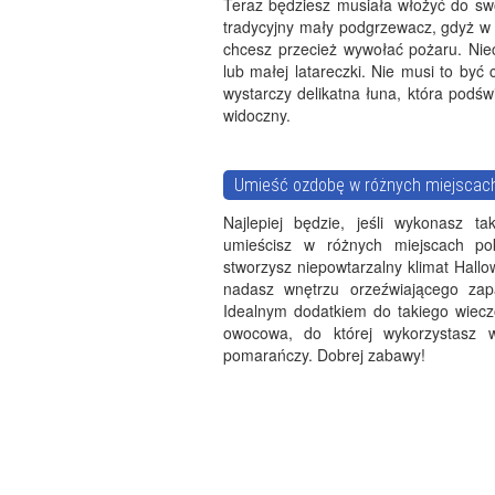
Teraz będziesz musiała włożyć do swo
tradycyjny mały podgrzewacz, gdyż w 
chcesz przecież wywołać pożaru. Niec
lub małej latareczki. Nie musi to być
wystarczy delikatna łuna, która podświ
widoczny.
Umieść ozdobę w różnych miejscac
Najlepiej będzie, jeśli wykonasz ta
umieścisz w różnych miejscach po
stworzysz niepowtarzalny klimat Hall
nadasz wnętrzu orzeźwiającego za
Idealnym dodatkiem do takiego wiecz
owocowa, do której wykorzystasz 
pomarańczy. Dobrej zabawy!