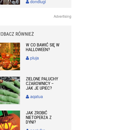
dondlugi
Advertising
ZOBACZ RÓWNIEŻ
W CO BAWIĆ SIĘ W
HALLOWEEN?
pluja
ZIELONE PALUCHY
CZAROWNICY –
JAK JE UPIEC?
aqatua
JAK ZROBIĆ
NIETOPERZA Z
DYNI?