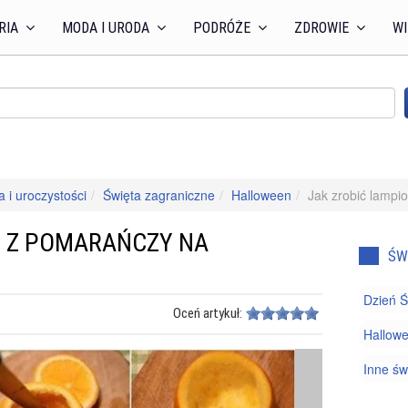
RIA
MODA I URODA
PODRÓŻE
ZDROWIE
WI
a i uroczystości
Święta zagraniczne
Halloween
Jak zrobić lampi
N Z POMARAŃCZY NA
ŚW
Dzień Ś
Oceń artykuł:
Hallow
Inne św