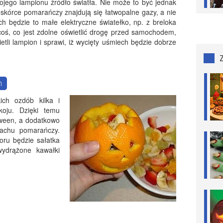
jego lampionu źródło światła. Nie może to być jednak
skórce pomarańczy znajdują się łatwopalne gazy, a nie
h będzie to małe elektryczne światełko, np. z breloka
 coś, co jest zdolne oświetlić drogę przed samochodem,
etli lampion i sprawi, iż wycięty uśmiech będzie dobrze
h
kich ozdób kilka i
koju. Dzięki temu
oween, a dodatkowo
pachu pomarańczy.
oru będzie sałatka
wydrążone kawałki