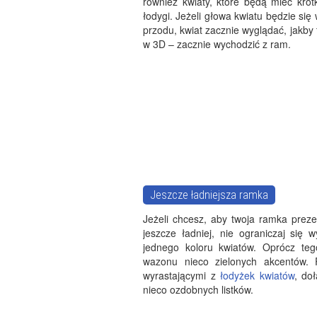
również kwiaty, które będą mieć krót
łodygi. Jeżeli głowa kwiatu będzie się
przodu, kwiat zacznie wyglądać, jakby 
w 3D – zacznie wychodzić z ram.
Jeszcze ładniejsza ramka
Jeżeli chcesz, aby twoja ramka preze
jeszcze ładniej, nie ograniczaj się 
jednego koloru kwiatów. Oprócz te
wazonu nieco zielonych akcentów. 
wyrastającymi z
łodyżek kwiatów
, do
nieco ozdobnych listków.