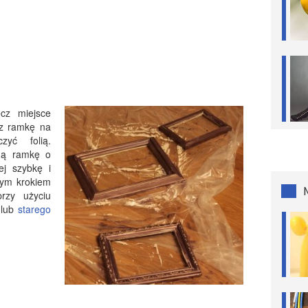
cz miejsce
ysz ramkę na
zyć folią.
tną ramkę o
ej szybkę i
pnym krokiem
rzy użyciu
 lub
starego