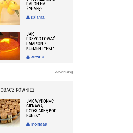
BALON NA
ŻYRAFĘ?
salama
JAK
PRZYGOTOWAĆ
LAMPION Z
KLEMENTYNKI?
wiosna
Advertising
ZOBACZ RÓWNIEŻ
JAK WYKONAĆ
CIEKAWĄ
PODKŁADKĘ POD
KUBEK?
moniaaa