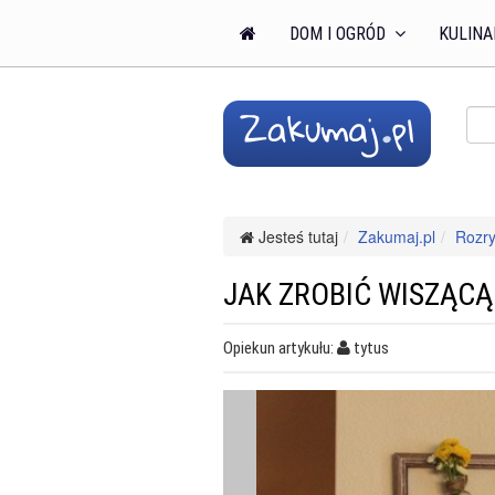
DOM I OGRÓD
KULINA
Jesteś tutaj
Zakumaj.pl
Rozry
JAK ZROBIĆ WISZĄC
Opiekun artykułu:
tytus