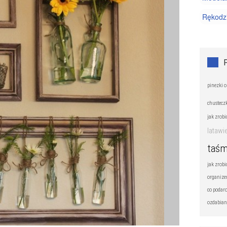
Rękodz
Sztuczk
Wyrób b
pinezki 
chusteczk
jak zrob
latawi
taśm
jak zrob
organize
co podar
ozdabian