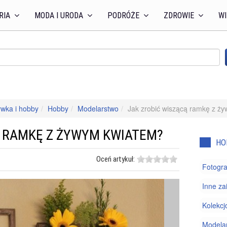
RIA
MODA I URODA
PODRÓŻE
ZDROWIE
WI
wka i hobby
Hobby
Modelarstwo
Jak zrobić wiszącą ramkę z ż
Ą RAMKĘ Z ŻYWYM KWIATEM?
HO
Oceń artykuł:
Fotogra
Inne za
Kolekcj
Modela