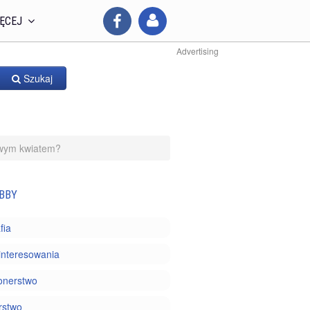
ĘCEJ
Advertising
Szukaj
ywym kwiatem?
BBY
fia
interesowania
onerstwo
rstwo