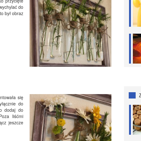
ko przycięte
 wychylać do
to był obraz
ntowała się
wyłącznie do
go dodaj do
Poza liśćmi
łącz jeszcze