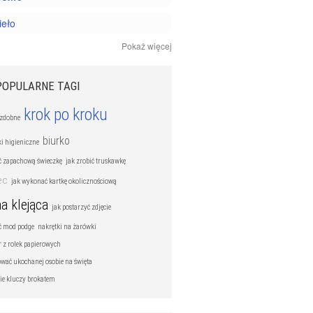
ieło
Pokaż więcej
i magiczne
iżuterii
POPULARNE TAGI
krok po kroku
ozdobne
biurko
i higieniczne
ić zapachową świeczkę
jak zrobić truskawkę
ec
jak wykonać kartkę okolicznościową
a klejąca
jak postarzyć zdjęcie
ić mod podge
nakrętki na żarówki
r z rolek papierowych
ować ukochanej osobie na święta
ie kluczy brokatem