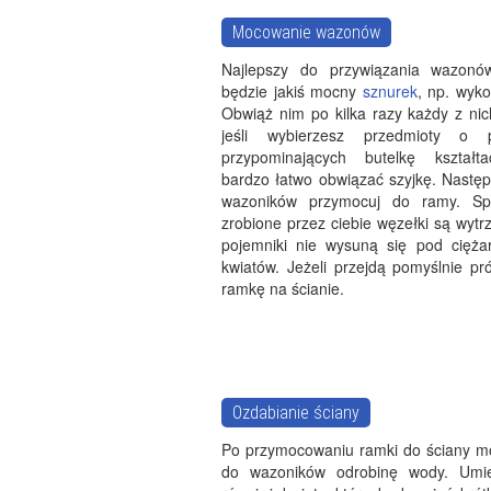
Mocowanie wazonów
Najlepszy do przywiązania wazon
będzie jakiś mocny
sznurek
, np. wyko
Obwiąż nim po kilka razy każdy z nich
jeśli wybierzesz przedmioty o p
przypominających butelkę kształt
bardzo łatwo obwiązać szyjkę. Następ
wazoników przymocuj do ramy. Sp
zrobione przez ciebie węzełki są wytr
pojemniki nie wysuną się pod cięż
kwiatów. Jeżeli przejdą pomyślnie pr
ramkę na ścianie.
Ozdabianie ściany
Po przymocowaniu ramki do ściany m
do wazoników odrobinę wody. Umi