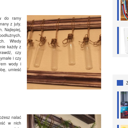
ów do ramy
nany z juty.
. Najlepiej,
odłużnych,
ach. Wtedy
nie każdy z
rawdź, czy
zymałe i czy
arem wody i
óbę, umieść
ożesz nalać
eść w nich