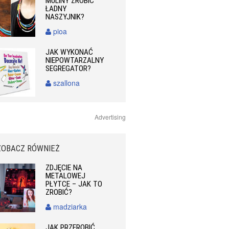
MULINY ZROBIĆ
ŁADNY
NASZYJNIK?
pioa
JAK WYKONAĆ
NIEPOWTARZALNY
SEGREGATOR?
szallona
Advertising
ZOBACZ RÓWNIEŻ
ZDJĘCIE NA
METALOWEJ
PŁYTCE – JAK TO
ZROBIĆ?
madziarka
JAK PRZEROBIĆ