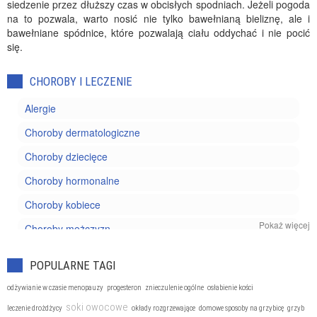
siedzenie przez dłuższy czas w obcisłych spodniach. Jeżeli pogoda
na to pozwala, warto nosić nie tylko bawełnianą bieliznę, ale i
bawełniane spódnice, które pozwalają ciału oddychać i nie pocić
się.
CHOROBY I LECZENIE
Alergie
Choroby dermatologiczne
Choroby dziecięce
Choroby hormonalne
Choroby kobiece
Pokaż więcej
Choroby mężczyzn
Choroby nowotworowe
POPULARNE TAGI
Choroby oczu
odżywianie w czasie menopauzy
progesteron
znieczulenie ogólne
osłabienie kości
Choroby reumatyczne
soki owocowe
leczenie drożdżycy
okłady rozgrzewające
domowe sposoby na grzybicę
grzyb