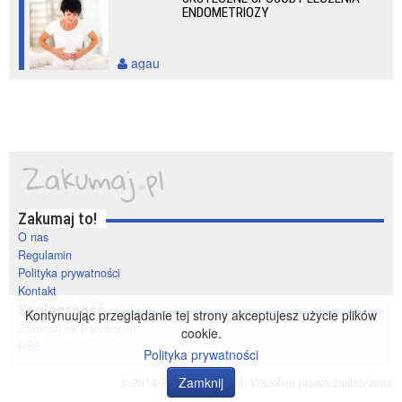
ENDOMETRIOZY
agau
Zakumaj to!
O nas
Regulamin
Polityka prywatności
Kontakt
Społeczność
Kontynuując przeglądanie tej strony akceptujesz użycie plików
Zakumaj na Facebooku
cookie.
RSS
Polityka prywatności
Zamknij
© 2014-2020 zakumaj.pl. Wszelkie prawa zastrzeżone