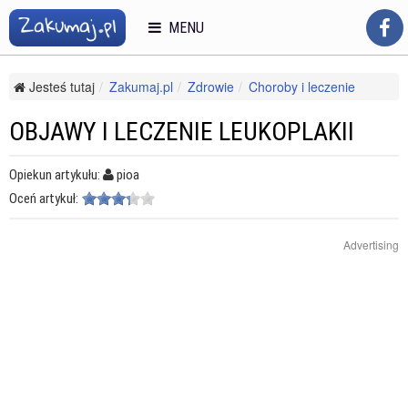
MENU
Jesteś tutaj
Zakumaj.pl
Zdrowie
Choroby i leczenie
Choroby kobiece
Objawy i leczenie leukoplakii
OBJAWY I LECZENIE LEUKOPLAKII
Opiekun artykułu:
pioa
Oceń artykuł:
Advertising