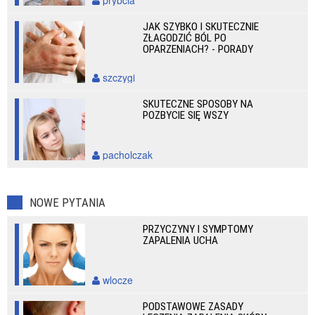
prybcia
JAK SZYBKO I SKUTECZNIE
ZŁAGODZIĆ BÓL PO
OPARZENIACH? - PORADY
szczygi
SKUTECZNE SPOSOBY NA
POZBYCIE SIĘ WSZY
pacholczak
NOWE PYTANIA
PRZYCZYNY I SYMPTOMY
ZAPALENIA UCHA
wlocze
PODSTAWOWE ZASADY