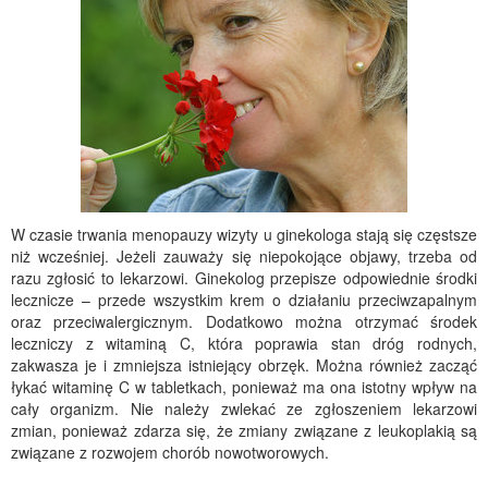
W czasie trwania menopauzy wizyty u ginekologa stają się częstsze
niż wcześniej. Jeżeli zauważy się niepokojące objawy, trzeba od
razu zgłosić to lekarzowi. Ginekolog przepisze odpowiednie środki
lecznicze – przede wszystkim krem o działaniu przeciwzapalnym
oraz przeciwalergicznym. Dodatkowo można otrzymać środek
leczniczy z witaminą C, która poprawia stan dróg rodnych,
zakwasza je i zmniejsza istniejący obrzęk. Można również zacząć
łykać witaminę C w tabletkach, ponieważ ma ona istotny wpływ na
cały organizm. Nie należy zwlekać ze zgłoszeniem lekarzowi
zmian, ponieważ zdarza się, że zmiany związane z leukoplakią są
związane z rozwojem chorób nowotworowych.