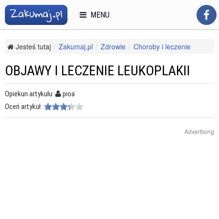
MENU
Jesteś tutaj
Zakumaj.pl
Zdrowie
Choroby i leczenie
Choroby kobiece
Objawy i leczenie leukoplakii
OBJAWY I LECZENIE LEUKOPLAKII
Opiekun artykułu:
pioa
Oceń artykuł:
Advertising