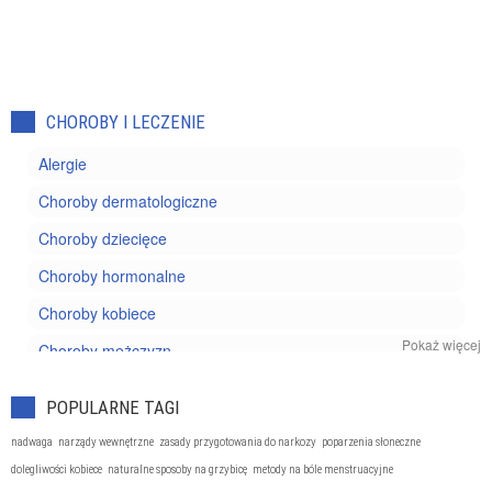
CHOROBY I LECZENIE
Alergie
Choroby dermatologiczne
Choroby dziecięce
Choroby hormonalne
Choroby kobiece
Pokaż więcej
Choroby mężczyzn
Choroby nowotworowe
POPULARNE TAGI
Choroby oczu
nadwaga
narządy wewnętrzne
zasady przygotowania do narkozy
poparzenia słoneczne
Choroby reumatyczne
dolegliwości kobiece
naturalne sposoby na grzybicę
metody na bóle menstruacyjne